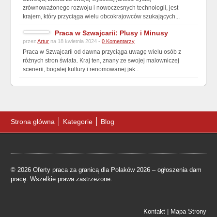
zrównoważonego rozwoju i nowoczesnych technologii, jest
krajem, który przyciąga wielu obcokrajowców szukających...
Praca w Szwajcarii: Plusy i Minusy
przez
Artur
na 18 kwietnia 2024 -
0 Komentarzy
Praca w Szwajcarii od dawna przyciąga uwagę wielu osób z
różnych stron świata. Kraj ten, znany ze swojej malowniczej
scenerii, bogatej kultury i renomowanej jak...
Strona główna
Kategorie
Blog
© 2026 Oferty praca za granicą dla Polaków 2026 – ogłoszenia dam
pracę. Wszelkie prawa zastrzeżone.
Kontakt
|
Mapa Strony