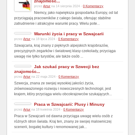
znajomośc...
przez
Artur
na 14 sierpnia 2024 -
0 Komentarzy
Niemcy, jako największa gospodarka Europy, od lat
przyciągają pracowników z całego świata, oferując stabilne
zatrudnienie i atrakcyjne warunki pracy. Wielu pote...
Warunki życia i pracy w Szwajcarii
przez
Artur
na 18 lipca 2024 -
0 Komentarzy
Szwajcaria, kraj znany z pięknych alpejskich krajobrazów,
precyzyjnych zegarków i światowej klasy czekolady, przyciąga
uwagę nie tylko turystów, ale także osób ...
Jak szukać pracy w Szwecji bez
znajomośc...
przez
Artur
na 22 maja 2024 -
0 Komentarzy
Szwecja, znana ze swojej wysokiej jakości życia,
zrównoważonego rozwoju i nowoczesnych technologii, jest
krajem, który przyciąga wielu obcokrajowców szukających...
Praca w Szwajcarii: Plusy i Minusy
przez
Artur
na 18 kwietnia 2024 -
0 Komentarzy
Praca w Szwajcarii od dawna przyciąga uwagę wielu osób z
różnych stron świata. Kraj ten, znany ze swojej malowniczej
scenerii, bogatej kultury i renomowanej jak...