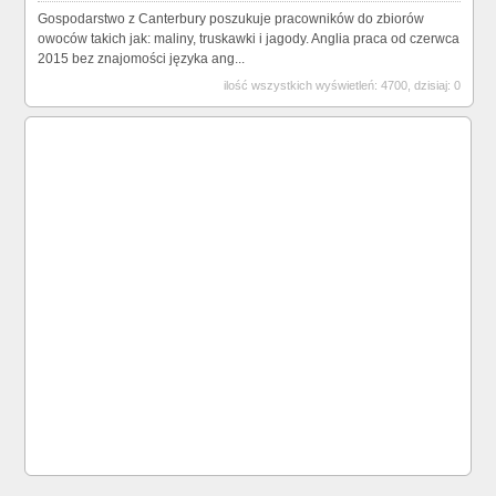
Gospodarstwo z Canterbury poszukuje pracowników do zbiorów
owoców takich jak: maliny, truskawki i jagody. Anglia praca od czerwca
2015 bez znajomości języka ang...
ilość wszystkich wyświetleń: 4700, dzisiaj: 0