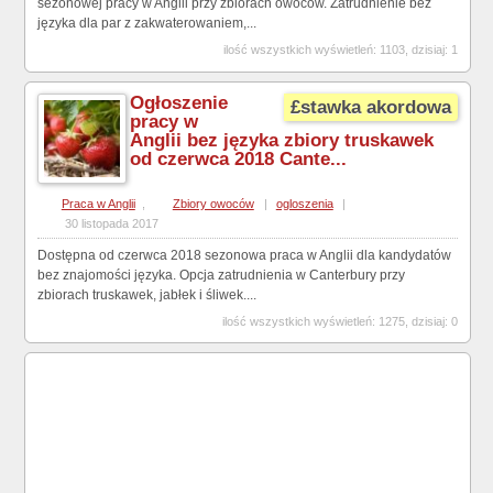
sezonowej pracy w Anglii przy zbiorach owoców. Zatrudnienie bez
języka dla par z zakwaterowaniem,...
ilość wszystkich wyświetleń: 1103, dzisiaj: 1
Ogłoszenie
£stawka akordowa
pracy w
Anglii bez języka zbiory truskawek
od czerwca 2018 Cante...
Praca w Anglii
,
Zbiory owoców
|
ogloszenia
|
30 listopada 2017
Dostępna od czerwca 2018 sezonowa praca w Anglii dla kandydatów
bez znajomości języka. Opcja zatrudnienia w Canterbury przy
zbiorach truskawek, jabłek i śliwek....
ilość wszystkich wyświetleń: 1275, dzisiaj: 0