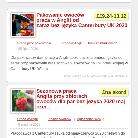
Pakowanie owoców
££9.24-13.12
praca w Anglii od
zaraz bez języka Canterbury UK 2020
Praca przy pakowaniu
,
Praca w Anglii
|
tomasz.klimkiewicz
|
28 lipca 2020
Dla pakowaczy dam pracę w Anglii także bez znajomości języka od
zaraz przy pakowaniu oraz sortowaniu owoców na linii produkcyjnej w
Canterbury UK. Witam, ...
ilość wszystkich wyświetleń: 684, dzisiaj: 0
Sezonowa praca
£na akord
Anglia przy zbiorach
owoców dla par bez języka 2020 maj-
czer...
Praca w Anglii
,
Zbiory owoców
|
ogloszenia2024
|
8 grudnia 2019
Pracodawca z Canterbury szuka od maja-czerwca 2020 chętnych do