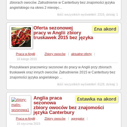
zbiorach owoców. Zatrudnienie w Canterbury bez znajomości języka
angielskiego na okres 2 miesięc...
ilość wszystkich wyświetleń: 2319, dzisiaj: 1
Oferta sezonowej
£na akord
pracy w Anglii zbiory
truskawek 2015 bez języka
Praca w Anglii
,
Zbiory owoców
|
aktualne-oferty
|
16 lutego 2015
Poszukiwani pracownicy sezonowi do pracy w Anglii przy zbiorach
truskawek oraz innych owoców. Zatrudnienie 2015 w Canterbury bez
znajomości języka angielskiego ...
ilość wszystkich wyświetleń: 6129, dzisiaj: 1
Anglia praca
£stawka na akord
sezonowa
zbiory owoców bez znajomości
języka Canterbury
Praca w Anglii
,
Zbiory owoców
|
agregator
|
16 stycznia 2015