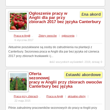
Ogłoszenie pracy w
£na akord
Anglii dla par przy
zbiorach 2017 bez języka Canterbury
Praca w Anglii
,
Zbiory owoców
|
ogloszenia
|
6 stycznia 2017
Aktualnie poszukiwane są osoby do zatrudnienia na plantacji z
Canterbury. Sezonowa praca w Anglii dla par bez języka od czerwca
2017 przy zbiorach truskawek i j...
ilość wszystkich wyświetleń: 2319, dzisiaj: 0
Oferta
£stawki akordowe
sezonowej
pracy w Anglii przy zbiorach owoców
Canterbury bez języka
Praca przy zbiorach
,
Praca w Anglii
|
aktualne-oferty
|
22 maja 2015
Pilnie zatrudnimy pracowników sezonowych do pracy w Anglii przy