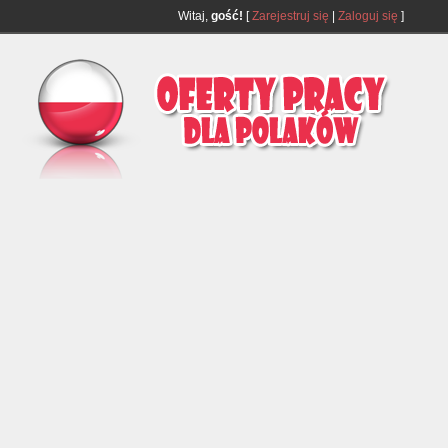
Witaj,
gość!
[
Zarejestruj się
|
Zaloguj się
]