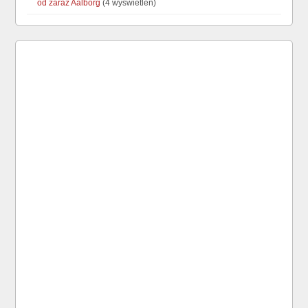
od zaraz Aalborg
(4 wyświetleń)