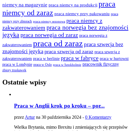
praca
niemcy na magazynie
praca niemcy na produkcji
niemcy od zaraz
praca niemcy przy pakowaniu
praca
praca niemcy z
niemcy przy zbiorach
praca niemcy sezonowa
praca norwegia bez znajomości
zakwaterowaniem
języka
praca norwegia od zaraz
praca norwegia z
praca od zaraz
praca szwecja bez
zakwaterowaniem
znajomości języka
praca szwecja od zaraz
praca szwecja z
praca w fabryce
praca w berlinie
praca w hurtowni
zakwaterowaniem
pracownik fizyczny
praca w Londynie
praca w Oslo
praca w Sztokholmie
zbiory truskawek
Ostatnie wpisy
Praca w Anglii krok po kroku – por...
przez
Artur
na 30 października 2024 -
0 Komentarzy
Wielka Brytania, mimo Brexitu i zmieniających się przepisów