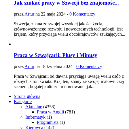
Jak szukać pracy w Szwecji bez znajomośc...
przez
Artur
na 22 maja 2024 -
0 Komentarzy
Szwecja, znana ze swojej wysokiej jakości życia,
zrównoważonego rozwoju i nowoczesnych technologii, jest
krajem, który przyciąga wielu obcokrajowców szukających...
Praca w Szwajcarii: Plusy i Minusy
przez
Artur
na 18 kwietnia 2024 -
0 Komentarzy
Praca w Szwajcarii od dawna przyciąga uwagę wielu osób z
różnych stron świata. Kraj ten, znany ze swojej malowniczej
scenerii, bogatej kultury i renomowanej jak...
Strona główna
Kategorie
Aktualne
(4358)
Praca w Anglii
(781)
Informatyk
(1)
Programista
(1)
Kierowca
(142)