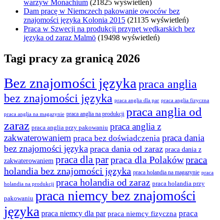
warzyw Monachium
(21825 wyświetleń)
Dam pracę w Niemczech pakowanie owoców bez
znajomości języka Kolonia 2015
(21135 wyświetleń)
Praca w Szwecji na produkcji przynęt wędkarskich bez
języka od zaraz Malmö
(19498 wyświetleń)
Tagi pracy za granicą 2026
Bez znajomości języka
praca anglia
bez znajomości języka
praca anglia dla par
praca anglia fizyczna
praca anglia od
praca anglia na produkcji
praca anglia na magazynie
zaraz
praca anglia z
praca anglia przy pakowaniu
zakwaterowaniem
praca dania
praca bez doświadczenia
bez znajomości języka
praca dania od zaraz
praca dania z
praca dla par
praca
praca dla Polaków
zakwaterowaniem
holandia bez znajomości języka
praca holandia na magazynie
praca
praca holandia od zaraz
praca holandia przy
holandia na produkcji
praca niemcy bez znajomości
pakowaniu
języka
praca
praca niemcy dla par
praca niemcy fizyczna