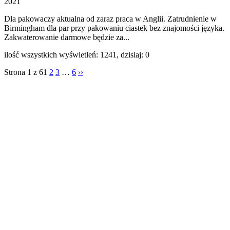
2021
Dla pakowaczy aktualna od zaraz praca w Anglii. Zatrudnienie w
Birmingham dla par przy pakowaniu ciastek bez znajomości języka.
Zakwaterowanie darmowe będzie za...
ilość wszystkich wyświetleń: 1241, dzisiaj: 0
Strona 1 z 6
1
2
3
…
6
››