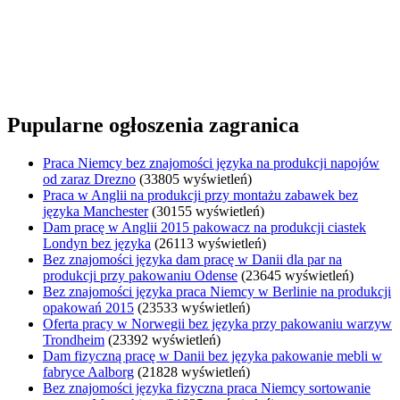
Pupularne ogłoszenia zagranica
Praca Niemcy bez znajomości języka na produkcji napojów
od zaraz Drezno
(33805 wyświetleń)
Praca w Anglii na produkcji przy montażu zabawek bez
języka Manchester
(30155 wyświetleń)
Dam pracę w Anglii 2015 pakowacz na produkcji ciastek
Londyn bez języka
(26113 wyświetleń)
Bez znajomości języka dam pracę w Danii dla par na
produkcji przy pakowaniu Odense
(23645 wyświetleń)
Bez znajomości języka praca Niemcy w Berlinie na produkcji
opakowań 2015
(23533 wyświetleń)
Oferta pracy w Norwegii bez języka przy pakowaniu warzyw
Trondheim
(23392 wyświetleń)
Dam fizyczną pracę w Danii bez języka pakowanie mebli w
fabryce Aalborg
(21828 wyświetleń)
Bez znajomości języka fizyczna praca Niemcy sortowanie