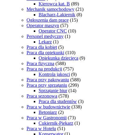
Kierowca kat. B
(89)
Mechanik samochodowy
(21)
Blacharz-Lakiernik
(8)
Ogłoszenia dam pracę
(15)
Operator maszyn
(57)
Operator CNC
(10)
Personel medyczny
(1)
Lekarz
(1)
Praca dla kobiet
(5)
Praca dla opiekunki
(110)
Opiekunka dziecięca
(9)
Praca fizyczna
(588)
Praca na produkcji
(757)
Kontrola jakosci
(9)
Praca przy pakowaniu
(588)
Praca przy sprzątaniu
(299)
Sprzątanie biur
(14)
Praca sezonowa
(578)
Praca dla studentów
(3)
Praca w budownictwie
(338)
Betoniarz
(2)
Praca w Gastronomii
(73)
Cukiernik-Piekarz
(1)
Praca w Hotelu
(51)
Konserwator
(1)