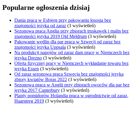
Popularne ogłoszenia dzisiaj
Dania praca w Esbjerg przy pakowaniu łososia bez
znajomości języka od zaraz
(3 wyświetleń)
Sezonowa praca Anglia przy zbiorach truskawek i malin bez
znajomości języka 2019 Old Meldrum
(3 wyświetleń)
Pakowanie wędlin dla par praca w Szwecji od zaraz bez
znajomości języka Uppsala
(3 wyświetleń)
Na produkcji napojów od zaraz dam pracę w Niemczech bez
języka Drezno
(3 wyświetleń)
Oferta fizycznej pracy w Niemczech wykładanie towaru bez
języka Essen
(3 wyświetleń)
Od zaraz sezonowa praca Szwecja bez znajomości języka
zbiory kwiatów Boras 2022
(3 wyświetleń)
Sezonowa praca w Anglii przy zbiorach owoców dla par bez
języka 2017 Canterbury
(3 wyświetleń)
Planty pomidorów Holandia praca w ogrodnictwie od zaraz,
Haarsteeg 2019
(3 wyświetleń)