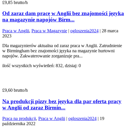
£9,85 brutto/h
Od zaraz dam pracę w Anglii bez znajomości języka
na magazynie napojów Birm...
Praca w Anglii
,
Praca w Magazynie
|
ogloszenia2024
|
28 marca
2023
Dla magazynierów aktualna od zaraz praca w Anglii. Zatrudnienie
w Birmingham bez znajomości języka na magazynie hurtowni
napojów. Zakwaterowanie zorganizuje pra...
ilość wszystkich wyświetleń: 832, dzisiaj: 0
£9,60 brutto/h
Na produkcji pizzy bez języka dla par oferta pracy
w Anglii od zaraz Birmin...
Praca na produkcji
,
Praca w Anglii
|
ogloszenia2024
|
19
października 2022