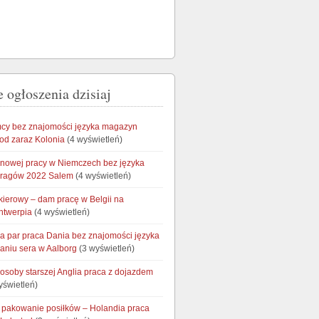
 ogłoszenia dzisiaj
cy bez znajomości języka magazyn
od zaraz Kolonia
(4 wyświetleń)
onowej pracy w Niemczech bez języka
aragów 2022 Salem
(4 wyświetleń)
kierowy – dam pracę w Belgii na
ntwerpia
(4 wyświetleń)
la par praca Dania bez znajomości języka
aniu sera w Aalborg
(3 wyświetleń)
osoby starszej Anglia praca z dojazdem
yświetleń)
i pakowanie posiłków – Holandia praca