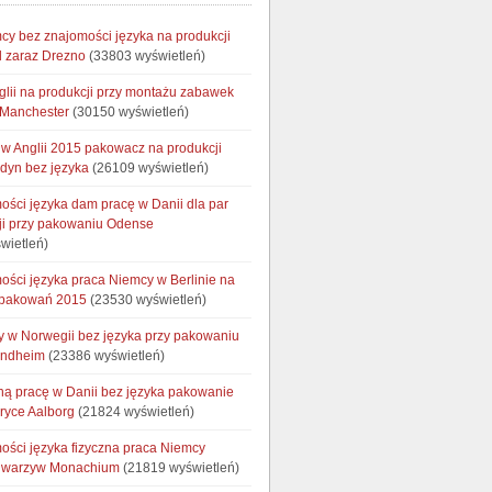
cy bez znajomości języka na produkcji
 zaraz Drezno
(33803 wyświetleń)
glii na produkcji przy montażu zabawek
 Manchester
(30150 wyświetleń)
w Anglii 2015 pakowacz na produkcji
ndyn bez języka
(26109 wyświetleń)
ości języka dam pracę w Danii dla par
ji przy pakowaniu Odense
wietleń)
ości języka praca Niemcy w Berlinie na
opakowań 2015
(23530 wyświetleń)
cy w Norwegii bez języka przy pakowaniu
ondheim
(23386 wyświetleń)
ną pracę w Danii bez języka pakowanie
bryce Aalborg
(21824 wyświetleń)
ości języka fizyczna praca Niemcy
e warzyw Monachium
(21819 wyświetleń)