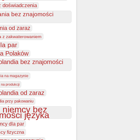
z doświadczenia
ania bez znajomości
nia od zaraz
a z zakwaterowaniem
la par
la Polaków
olandia bez znajomości
dia na magazynie
 na produkcji
olandia od zaraz
dia przy pakowaniu
 niemcy bez
mości języka
mcy dla par
cy fizyczna