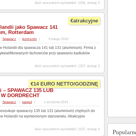
ilość wszystkich wyświetleń: 1256, dzisiaj: 0
€atrakcyjne
landii jako Spawacz 141
um, Rotterdam
Spawacz
|
jszerszen
|
9 lutego 2016
 w Holandii dla spawacza 141 lub 131 (aluminium). Firma z
ykwalifikowanych fachowców przy spawaniu kadłubów
ilość wszystkich wyświetleń: 1257, dzisiaj: 0
€14 EURO NETTO/GODZINĘ
ii – SPAWACZ 135 LUB
M W DORDRECHT
Spawacz
|
panpol
|
1 września 2014
zukuje spawaczy 135 lub 131 (aluminium) chętnych do
y w Holandii na wymienionym stanowisku. Atrakcyjne
ilość wszystkich wyświetleń: 2107, dzisiaj: 0
Pupularn