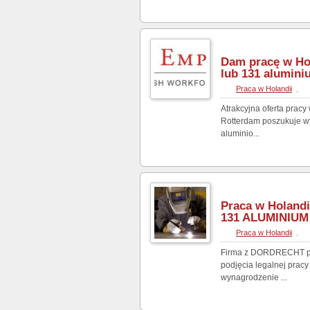
Dam pracę w Ho
lub 131 alumini
Praca w Holandii
,
Atrakcyjna oferta pracy
Rotterdam poszukuje w
aluminio...
Praca w Holand
131 ALUMINIU
Praca w Holandii
,
Firma z DORDRECHT pos
podjęcia legalnej prac
wynagrodzenie ...