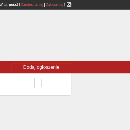
Witaj,
gość!
[
Zarejestruj się
|
Zaloguj się
]
Dodaj ogłoszenie