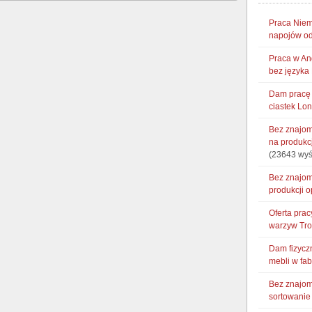
Praca Niem
napojów od
Praca w An
bez języka
Dam pracę 
ciastek Lo
Bez znajom
na produkc
(23643 wyś
Bez znajom
produkcji 
Oferta pra
warzyw Tr
Dam fizycz
mebli w fa
Bez znajom
sortowani