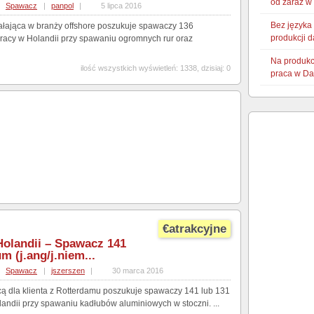
od zaraz w
Spawacz
|
panpol
|
5 lipca 2016
Bez języka 
ałająca w branży offshore poszukuje spawaczy 136
produkcji 
racy w Holandii przy spawaniu ogromnych rur oraz
Na produkc
ilość wszystkich wyświetleń: 1338, dzisiaj: 0
praca w Da
€atrakcyjne
Holandii – Spawacz 141
m (j.ang/j.niem...
Spawacz
|
jszerszen
|
30 marca 2016
cą dla klienta z Rotterdamu poszukuje spawaczy 141 lub 131
andii przy spawaniu kadłubów aluminiowych w stoczni. ...