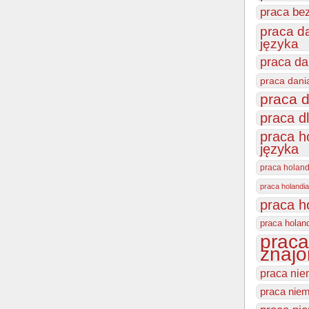
praca be
praca d
języka
praca da
praca dani
praca d
praca d
praca h
języka
praca holan
praca holandia
praca h
praca holan
praca
znajo
praca nie
praca niem