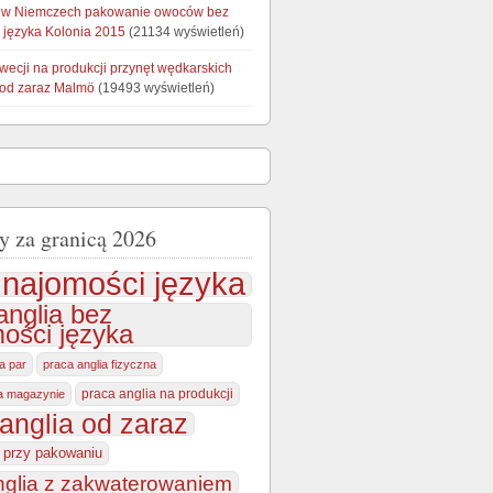
 w Niemczech pakowanie owoców bez
 języka Kolonia 2015
(21134 wyświetleń)
wecji na produkcji przynęt wędkarskich
 od zaraz Malmö
(19493 wyświetleń)
y za granicą 2026
najomości języka
anglia bez
ości języka
la par
praca anglia fizyczna
praca anglia na produkcji
na magazynie
anglia od zaraz
a przy pakowaniu
nglia z zakwaterowaniem