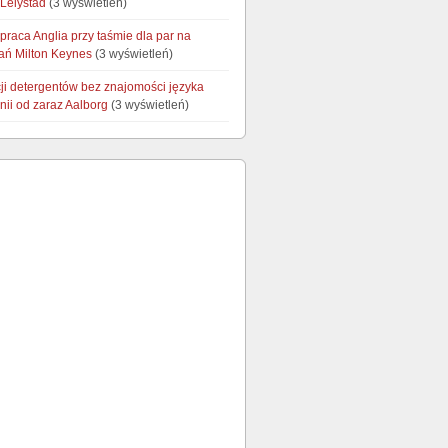
 Lelystad
(3 wyświetleń)
praca Anglia przy taśmie dla par na
dań Milton Keynes
(3 wyświetleń)
ji detergentów bez znajomości języka
nii od zaraz Aalborg
(3 wyświetleń)