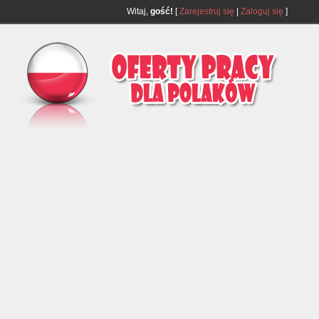
Witaj,
gość!
[
Zarejestruj się
|
Zaloguj się
]