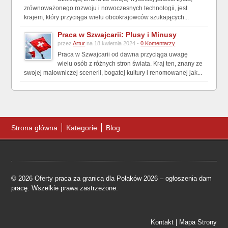
zrównoważonego rozwoju i nowoczesnych technologii, jest
krajem, który przyciąga wielu obcokrajowców szukających...
Praca w Szwajcarii: Plusy i Minusy
przez
Artur
na 18 kwietnia 2024 -
0 Komentarzy
Praca w Szwajcarii od dawna przyciąga uwagę
wielu osób z różnych stron świata. Kraj ten, znany ze
swojej malowniczej scenerii, bogatej kultury i renomowanej jak...
Strona główna
Kategorie
Blog
© 2026 Oferty praca za granicą dla Polaków 2026 – ogłoszenia dam
pracę. Wszelkie prawa zastrzeżone.
Kontakt
|
Mapa Strony