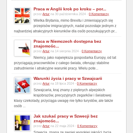
Praca w Anglii krok po kroku – por...
przez
Artur
na 30 października 2024 -
0 Komentarzy
Wielka Brytania, mimo Brexitu i zmieniających się
przepisów imigracyjnych, nadal pozostaje jednym z
najbardziej atrakcyjnych kierunków dla osób poszukujących pr...
Praca w Niemczech dostępna bez
znajomośc...
przez
Artur
na 14 sierpnia 2024 -
0 Komentarzy
Niemcy, jako największa gospodarka Europy, od lat
przyciągają pracowników z całego świata, oferując stabilne
zatrudnienie i atrakcyjne warunki pracy. Wielu pote...
Warunki życia i pracy w Szwajcarii
przez
Artur
na 18 lipca 2024 -
0 Komentarzy
Szwajcaria, kraj znany z pięknych alpejskich
krajobrazów, precyzyjnych zegarków i światowej
klasy czekolady, przyciąga uwagę nie tylko turystów, ale także
osób ...
Jak szukać pracy w Szwecji bez
znajomośc...
przez
Artur
na 22 maja 2024 -
0 Komentarzy
Szwecja, znana ze swojej wysokiej jakości życia,