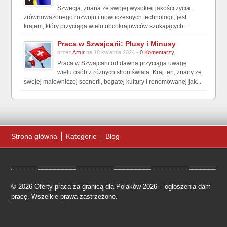
Szwecja, znana ze swojej wysokiej jakości życia,
zrównoważonego rozwoju i nowoczesnych technologii, jest
krajem, który przyciąga wielu obcokrajowców szukających...
Praca w Szwajcarii: Plusy i Minusy
przez
Artur
na 18 kwietnia 2024 -
0 Komentarzy
Praca w Szwajcarii od dawna przyciąga uwagę
wielu osób z różnych stron świata. Kraj ten, znany ze
swojej malowniczej scenerii, bogatej kultury i renomowanej jak...
Strona główna
Kategorie
Blog
© 2026 Oferty praca za granicą dla Polaków 2026 – ogłoszenia dam
pracę. Wszelkie prawa zastrzeżone.