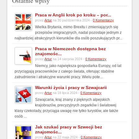
Ostatnie wpisy
Praca w Anglii krok po kroku – por...
przez
Artur
na 30 października 2024 -
0 Komentarzy
Wielka Brytania, mimo Brexitu i zmieniających się
przepisów imigracyjnych, nadal pozostaje jednym z
najbardziej atrakcyjnych kierunków dla osób poszukujących pr...
Praca w Niemczech dostępna bez
znajomośc...
przez
Artur
na 14 sierpnia 2024 -
0 Komentarzy
Niemcy, jako największa gospodarka Europy, od lat
przyciągają pracowników z całego świata, oferując stabilne
zatrudnienie i atrakcyjne warunki pracy. Wielu pote...
Warunki życia i pracy w Szwajcarii
przez
Artur
na 18 lipca 2024 -
0 Komentarzy
Szwajcaria, kraj znany z pięknych alpejskich
krajobrazów, precyzyjnych zegarków i światowej
klasy czekolady, przyciąga uwagę nie tylko turystów, ale także
osób ...
Jak szukać pracy w Szwecji bez
znajomośc...
przez
Artur
na 22 maja 2024 -
0 Komentarzy