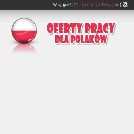
Witaj,
gość!
[
Zarejestruj się
|
Zaloguj się
]