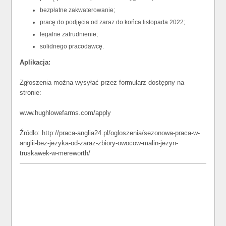
bezpłatne zakwaterowanie;
pracę do podjęcia od zaraz do końca listopada 2022;
legalne zatrudnienie;
solidnego pracodawcę.
Aplikacja:
Zgłoszenia można wysyłać przez formularz dostępny na
stronie:
www.hughlowefarms.com/apply
Źródło: http://praca-anglia24.pl/ogloszenia/sezonowa-praca-w-
anglii-bez-jezyka-od-zaraz-zbiory-owocow-malin-jezyn-
truskawek-w-mereworth/