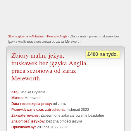
Strona główna
»
Aktualne
»
Praca w Anglii
» Zbiory malin, jeżyn, truskawek bez
języka Anglia praca sezonowa od zaraz Mereworth
Zbiory malin, jeżyn,
£400 na tydz.
truskawek bez języka Anglia
praca sezonowa od zaraz
Mereworth
Kraj:
Wielka Brytania
Miasto:
Mereworth
Data rozpoczęcia pracy:
od zaraz
Przewidywany czas zatrudnienia:
listopad 2022
Zakwaterowanie:
Zapewnione zakwaterowanie bezpłatne
Znajomość języków:
bez znajomości języka
Opublikowany:
20 lipca 2022 22:36