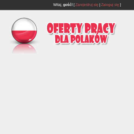
Witaj,
gość!
[
Zarejestruj się
|
Zaloguj się
]