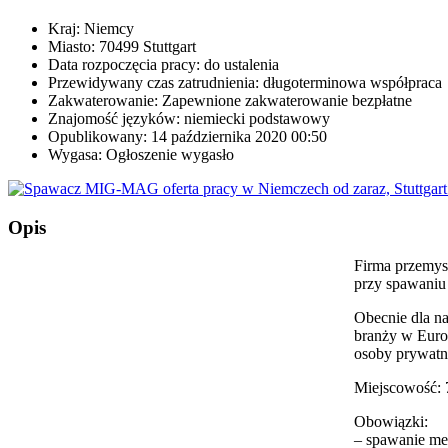
Kraj:
Niemcy
Miasto:
70499 Stuttgart
Data rozpoczęcia pracy:
do ustalenia
Przewidywany czas zatrudnienia:
długoterminowa współpraca
Zakwaterowanie:
Zapewnione zakwaterowanie bezpłatne
Znajomość języków:
niemiecki podstawowy
Opublikowany:
14 października 2020 00:50
Wygasa:
Ogłoszenie wygasło
Opis
Firma przemys
przy spawaniu
Obecnie dla na
branży w Europ
osoby prywatne
Miejscowość: 
Obowiązki:
– spawanie m