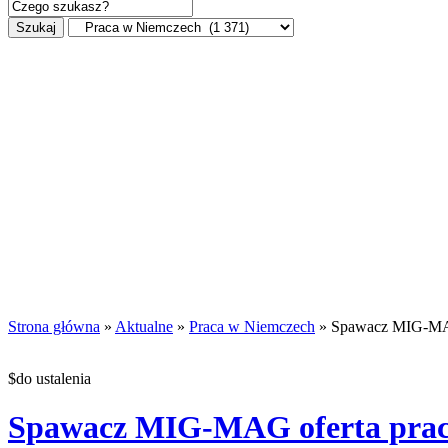
Szukaj
Strona główna
»
Aktualne
»
Praca w Niemczech
» Spawacz MIG-MAG 
$do ustalenia
Spawacz MIG-MAG oferta pracy 