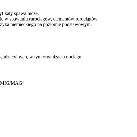
tyfikaty spawalnicze,
ie w spawaniu rurociągów, elementów rurociągów,
ęzyka niemieckiego na poziomie podstawowym.
ganizacyjnych, w tym organizacja noclegu,
cz MIG/MAG”.