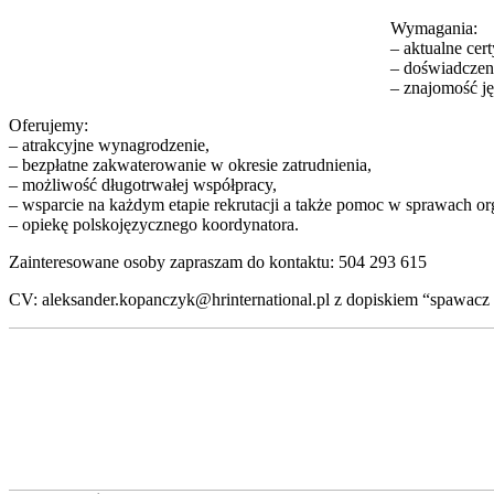
Wymagania:
– aktualne cer
– doświadczen
– znajomość j
Oferujemy:
– atrakcyjne wynagrodzenie,
– bezpłatne zakwaterowanie w okresie zatrudnienia,
– możliwość długotrwałej współpracy,
– wsparcie na każdym etapie rekrutacji a także pomoc w sprawach or
– opiekę polskojęzycznego koordynatora.
Zainteresowane osoby zapraszam do kontaktu: 504 293 615
CV: aleksander.kopanczyk@hrinternational.pl z dopiskiem “spawa