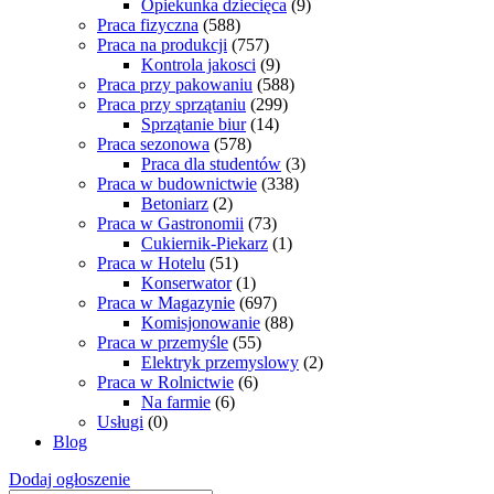
Opiekunka dziecięca
(9)
Praca fizyczna
(588)
Praca na produkcji
(757)
Kontrola jakosci
(9)
Praca przy pakowaniu
(588)
Praca przy sprzątaniu
(299)
Sprzątanie biur
(14)
Praca sezonowa
(578)
Praca dla studentów
(3)
Praca w budownictwie
(338)
Betoniarz
(2)
Praca w Gastronomii
(73)
Cukiernik-Piekarz
(1)
Praca w Hotelu
(51)
Konserwator
(1)
Praca w Magazynie
(697)
Komisjonowanie
(88)
Praca w przemyśle
(55)
Elektryk przemyslowy
(2)
Praca w Rolnictwie
(6)
Na farmie
(6)
Usługi
(0)
Blog
Dodaj ogłoszenie