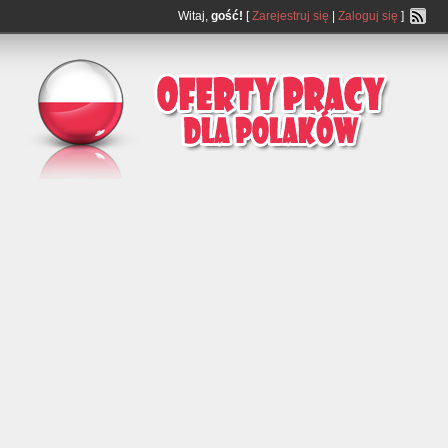
Witaj,
gość!
[
Zarejestruj się
|
Zaloguj się
]