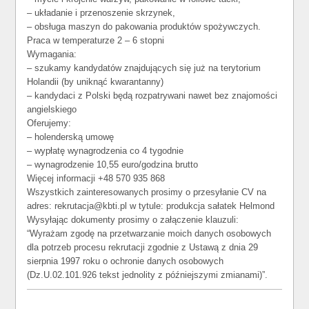
– układanie i przenoszenie skrzynek,
– obsługa maszyn do pakowania produktów spożywczych.
Praca w temperaturze 2 – 6 stopni
Wymagania:
– szukamy kandydatów znajdujących się już na terytorium
Holandii (by uniknąć kwarantanny)
– kandydaci z Polski będą rozpatrywani nawet bez znajomości
angielskiego
Oferujemy:
– holenderską umowę
– wypłatę wynagrodzenia co 4 tygodnie
– wynagrodzenie 10,55 euro/godzina brutto
Więcej informacji +48 570 935 868
Wszystkich zainteresowanych prosimy o przesyłanie CV na
adres: rekrutacja@kbti.pl w tytule: produkcja sałatek Helmond
Wysyłając dokumenty prosimy o załączenie klauzuli:
“Wyrażam zgodę na przetwarzanie moich danych osobowych
dla potrzeb procesu rekrutacji zgodnie z Ustawą z dnia 29
sierpnia 1997 roku o ochronie danych osobowych
(Dz.U.02.101.926 tekst jednolity z późniejszymi zmianami)”.