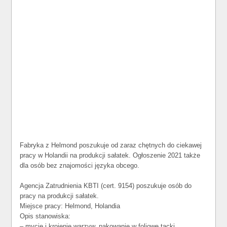
Fabryka z Helmond poszukuje od zaraz chętnych do ciekawej
pracy w Holandii na produkcji sałatek. Ogłoszenie 2021 także
dla osób bez znajomości języka obcego.
Agencja Zatrudnienia KBTI (cert. 9154) poszukuje osób do
pracy na produkcji sałatek.
Miejsce pracy: Helmond, Holandia
Opis stanowiska:
– mycie i krojenie warzyw, pakowanie w foliowe tacki,