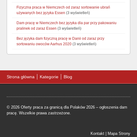
Fizyczna praca w Niemczech od zaraz sortowanie ubrań
używanych bez języka Essen
(3 wyświetleń)
Dam pracę w Niemczech bez języka dla par przy pakowaniu
pralinek od zaraz Essen
(3 wyświetleń)
Bez języka dam fizyczną pracę w Danii od zaraz przy
sortowaniu owoców Aarhus 2020
(3 wyświetleń)
Strona główna
Kategorie
Blog
© 2026 Oferty praca za granicą dla Polaków 2026 – ogłoszenia dam
pracę. Wszelkie prawa zastrzeżone.
Kontakt
|
Mapa Strony