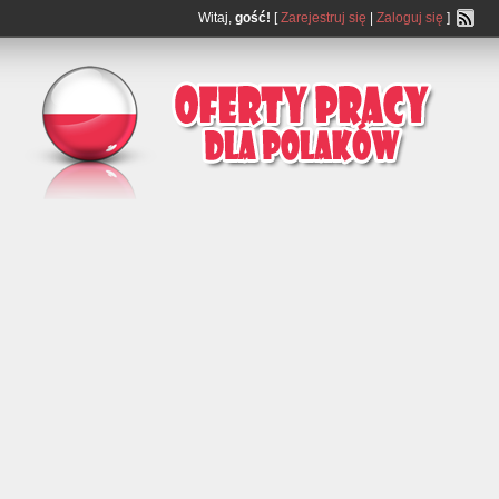
Witaj,
gość!
[
Zarejestruj się
|
Zaloguj się
]