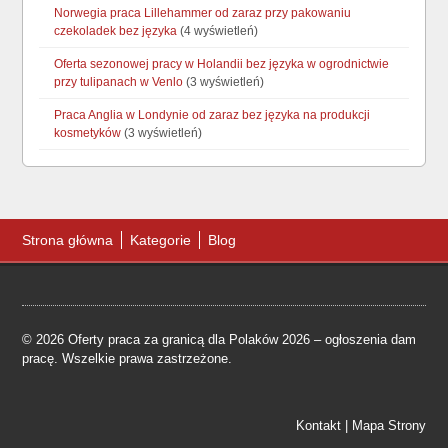
Norwegia praca Lillehammer od zaraz przy pakowaniu
czekoladek bez języka
(4 wyświetleń)
Oferta sezonowej pracy w Holandii bez języka w ogrodnictwie
przy tulipanach w Venlo
(3 wyświetleń)
Praca Anglia w Londynie od zaraz bez języka na produkcji
kosmetyków
(3 wyświetleń)
Strona główna
Kategorie
Blog
© 2026 Oferty praca za granicą dla Polaków 2026 – ogłoszenia dam
pracę. Wszelkie prawa zastrzeżone.
Kontakt
|
Mapa Strony