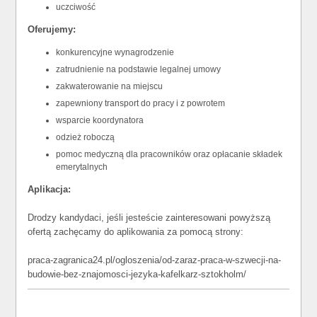
uczciwość
Oferujemy:
konkurencyjne wynagrodzenie
zatrudnienie na podstawie legalnej umowy
zakwaterowanie na miejscu
zapewniony transport do pracy i z powrotem
wsparcie koordynatora
odzież roboczą
pomoc medyczną dla pracowników oraz opłacanie składek
emerytalnych
Aplikacja:
Drodzy kandydaci, jeśli jesteście zainteresowani powyższą
ofertą zachęcamy do aplikowania za pomocą strony:
praca-zagranica24.pl/ogloszenia/od-zaraz-praca-w-szwecji-na-
budowie-bez-znajomosci-jezyka-kafelkarz-sztokholm/