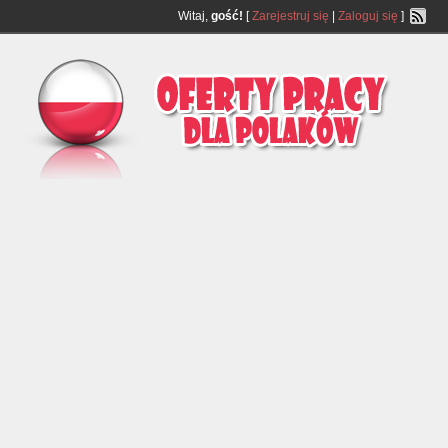
Witaj,
gość!
[
Zarejestruj się
|
Zaloguj się
]