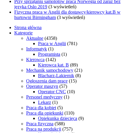
Przy sprzątaniu samolotów praca Norwegia od zaraz bez
języka Oslo 2019
(3 wyświetleń)
Fizyczna praca w Anglii dla dostawcy/kierowcy kat.B w
hurtowni Birmingham
(3 wyświetleń)
Strona główna
Kategorie
Aktualne
(4358)
Praca w Anglii
(781)
Informatyk
(1)
Programista
(1)
Kierowca
(142)
Kierowca kat. B
(89)
Mechanik samochodowy
(21)
Blacharz-Lakiernik
(8)
Ogłoszenia dam pracę
(15)
Operator maszyn
(57)
Operator CNC
(10)
Personel medyczny
(1)
Lekarz
(1)
Praca dla kobiet
(5)
Praca dla opiekunki
(110)
Opiekunka dziecięca
(9)
Praca fizyczna
(588)
Praca na produkcji
(757)