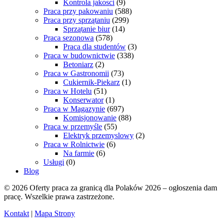
Kontrola jakosci
(9)
Praca przy pakowaniu
(588)
Praca przy sprzątaniu
(299)
Sprzątanie biur
(14)
Praca sezonowa
(578)
Praca dla studentów
(3)
Praca w budownictwie
(338)
Betoniarz
(2)
Praca w Gastronomii
(73)
Cukiernik-Piekarz
(1)
Praca w Hotelu
(51)
Konserwator
(1)
Praca w Magazynie
(697)
Komisjonowanie
(88)
Praca w przemyśle
(55)
Elektryk przemyslowy
(2)
Praca w Rolnictwie
(6)
Na farmie
(6)
Usługi
(0)
Blog
© 2026 Oferty praca za granicą dla Polaków 2026 – ogłoszenia dam
pracę. Wszelkie prawa zastrzeżone.
Kontakt
|
Mapa Strony