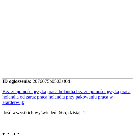
ID ogłoszenia:
2076075b0503af0d
Bez znajomości języka
praca holandia bez znajomości języka
praca
holandia od zaraz
praca holandia przy pakowaniu
praca w
Harderwijk
ilość wszystkich wyświetleń: 665, dzisiaj: 1