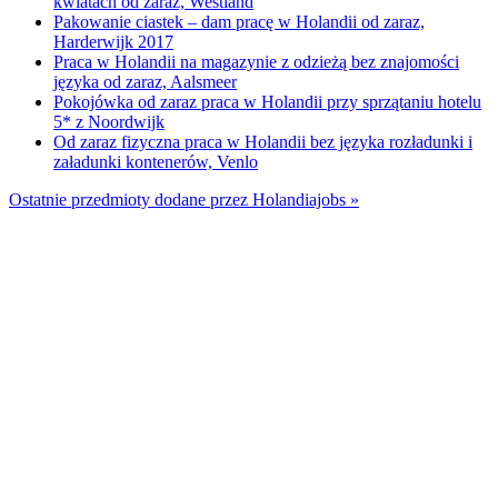
kwiatach od zaraz, Westland
Pakowanie ciastek – dam pracę w Holandii od zaraz,
Harderwijk 2017
Praca w Holandii na magazynie z odzieżą bez znajomości
języka od zaraz, Aalsmeer
Pokojówka od zaraz praca w Holandii przy sprzątaniu hotelu
5* z Noordwijk
Od zaraz fizyczna praca w Holandii bez języka rozładunki i
załadunki kontenerów, Venlo
Ostatnie przedmioty dodane przez Holandiajobs »