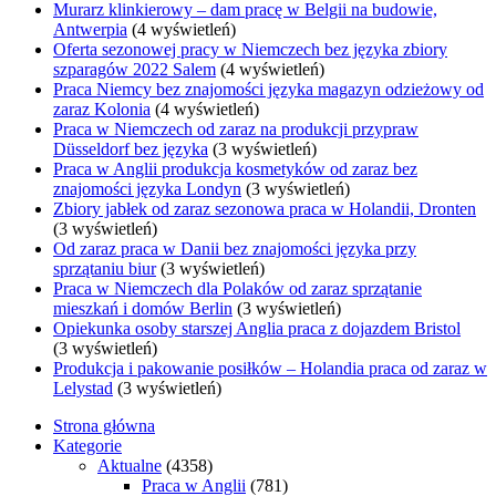
Murarz klinkierowy – dam pracę w Belgii na budowie,
Antwerpia
(4 wyświetleń)
Oferta sezonowej pracy w Niemczech bez języka zbiory
szparagów 2022 Salem
(4 wyświetleń)
Praca Niemcy bez znajomości języka magazyn odzieżowy od
zaraz Kolonia
(4 wyświetleń)
Praca w Niemczech od zaraz na produkcji przypraw
Düsseldorf bez języka
(3 wyświetleń)
Praca w Anglii produkcja kosmetyków od zaraz bez
znajomości języka Londyn
(3 wyświetleń)
Zbiory jabłek od zaraz sezonowa praca w Holandii, Dronten
(3 wyświetleń)
Od zaraz praca w Danii bez znajomości języka przy
sprzątaniu biur
(3 wyświetleń)
Praca w Niemczech dla Polaków od zaraz sprzątanie
mieszkań i domów Berlin
(3 wyświetleń)
Opiekunka osoby starszej Anglia praca z dojazdem Bristol
(3 wyświetleń)
Produkcja i pakowanie posiłków – Holandia praca od zaraz w
Lelystad
(3 wyświetleń)
Strona główna
Kategorie
Aktualne
(4358)
Praca w Anglii
(781)