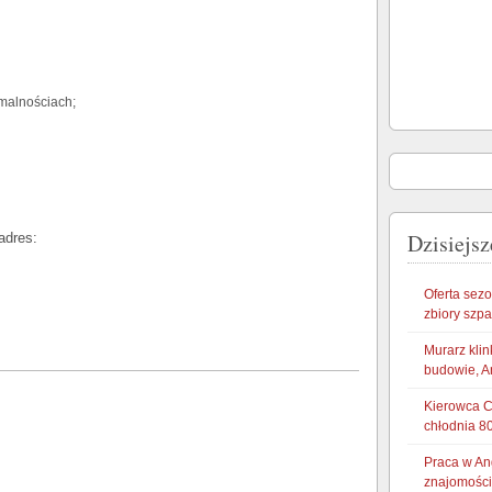
malnościach;
Dzisiejsz
adres:
Oferta sez
zbiory szp
Murarz klin
budowie, A
Kierowca CE
chłodnia 8
Praca w An
znajomości