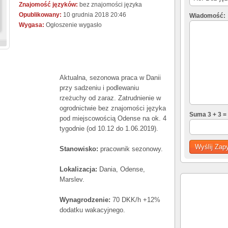
Znajomość języków:
bez znajomości języka
Opublikowany:
10 grudnia 2018 20:46
Wiadomość:
Wygasa:
Ogłoszenie wygasło
Aktualna, sezonowa praca w Danii
przy sadzeniu i podlewaniu
rzeżuchy od zaraz. Zatrudnienie w
ogrodnictwie bez znajomości języka
Suma 3 + 3 =
pod miejscowością Odense na ok. 4
tygodnie (od 10.12 do 1.06.2019).
Stanowisko:
pracownik sezonowy.
Lokalizacja:
Dania, Odense,
Marslev.
Wynagrodzenie:
70 DKK/h +12%
dodatku wakacyjnego.