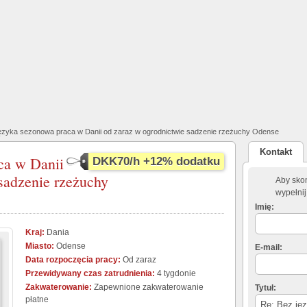
ęzyka sezonowa praca w Danii od zaraz w ogrodnictwie sadzenie rzeżuchy Odense
Kontakt
ca w Danii
DKK70/h +12% dodatku
sadzenie rzeżuchy
Aby skon
wypełnij
Imię:
Kraj:
Dania
Miasto:
Odense
E-mail:
Data rozpoczęcia pracy:
Od zaraz
Przewidywany czas zatrudnienia:
4 tygdonie
Zakwaterowanie:
Zapewnione zakwaterowanie
Tytuł:
płatne