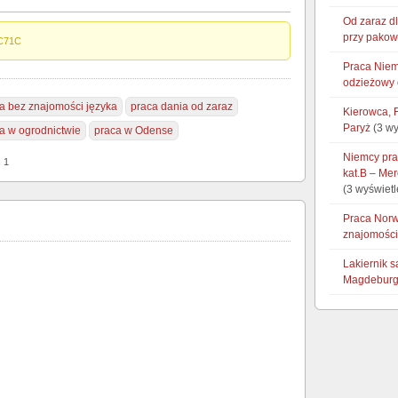
Od zaraz d
przy pakow
C71C
Praca Niem
odzieżowy 
a bez znajomości języka
praca dania od zaraz
Kierowca, 
Paryż
(3 wy
a w ogrodnictwie
praca w Odense
Niemcy pra
: 1
kat.B – Mer
(3 wyświetl
Praca Norw
znajomości
Lakiernik 
Magdebur