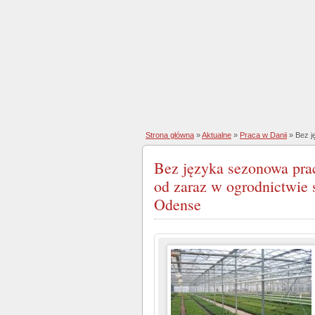
Strona główna
»
Aktualne
»
Praca w Danii
» Bez j
Bez języka sezonowa pra
od zaraz w ogrodnictwie 
Odense