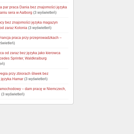
la par praca Dania bez znajomości języka
aniu sera w Aalborg
(3 wyświetleń)
cy bez znajomości języka magazyn
od zaraz Kolonia
(3 wyświetleń)
Francja praca przy przeprowadzkach –
świetleń)
ca od zaraz bez języka jako kierowca
cedes Sprinter, Waldkraiburg
eń)
egia przy zbiorach śliwek bez
 języka Hamar
(3 wyświetleń)
samochodowy – dam pracę w Niemczech,
g
(3 wyświetleń)