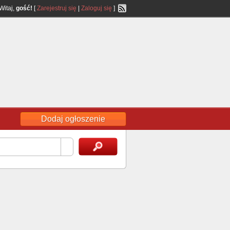
Witaj,
gość!
[
Zarejestruj się
|
Zaloguj się
]
Dodaj ogłoszenie