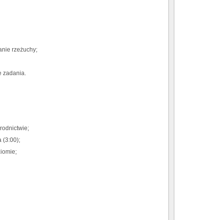
anie rzeżuchy;
e zadania.
rodnictwie;
 (3:00);
iomie;