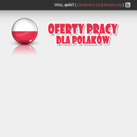
Witaj,
gość!
[
Zarejestruj się
|
Zaloguj się
]