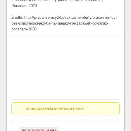
Poczdam 2020
Źródło: http://praca-niemcy24.pl/aktualne-oferty/praca-niemcy-
bez-znajomosci-jezyka-na-magazynie-zabawek-od-zaraz-
poczdam-2020/
ID OGŁOSZENIA:
8065E4AC3FD586B4
Bez znajomości języka