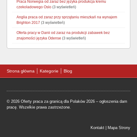
Praca Norwegia od zaraz bez języka produkcja kremu
czekoladowego Oslo
(3 wyświetleń)
Anglia praca od zaraz przy sprzątaniu mieszkań na wynajem
Brighton 2017
(3 wyświetleń)
Oferta pracy w Danii od zaraz na produkcji zabawek bez
znajomości języka Odense
(3 wyświetleń)
Strona główna
Kategorie
Blog
© 2026 Oferty praca za granicą dla Polaków 2026 – ogłoszenia dam
pracę. Wszelkie prawa zastrzeżone.
Kontakt
|
Mapa Strony