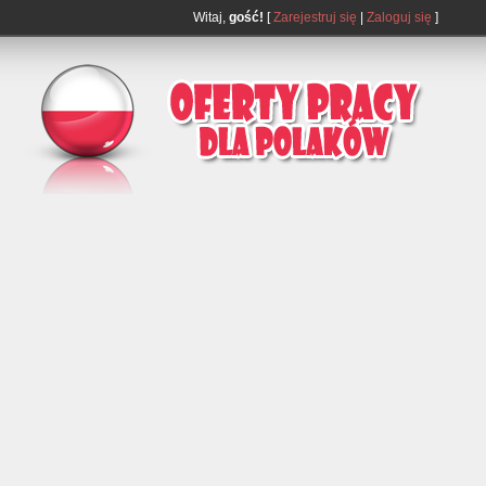
Witaj,
gość!
[
Zarejestruj się
|
Zaloguj się
]