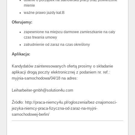
dbanie o porządek na stanowisku pracy oraz powierzone
mienie
ważne prawo jazdy kat.B
Oferujemy:
zapewnione na miejscu darmowe zamieszkanie na cały
czas trwania umowy
zatrudnienie od zaraz na czas określony
Aplikacja:
Kandydatów zainteresowanych ofertą prosimy o składanie
aplikacji drogą poczty elektronicznej z podaniem nr. ref.:
myjnia-samochodowa/04/18 na adres:
Leiharbeiter-gmbh@solution4u.com
Źródło: http://praca-niemcy4u.pl/ogloszenia/bez-znajomosci-
jezyka-niemcy-praca-fizyczna-od-zaraz-na-myjni-
samochodowej-berlin/