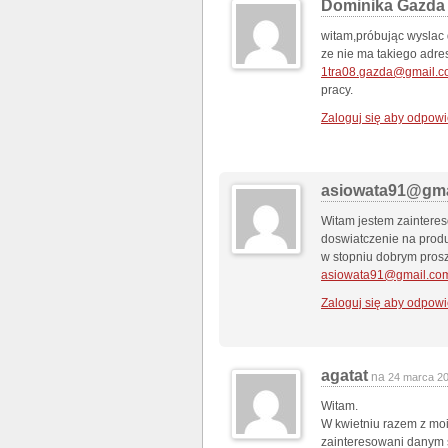
Dominika Gazda
witam,próbując wyslac 
ze nie ma takiego adres
1tra08.gazda@gmail.
pracy.
Zaloguj się aby odpowi
asiowata91@gma
Witam jestem zaintere
doswiatczenie na produ
w stopniu dobrym pros
asiowata91@gmail.co
Zaloguj się aby odpowi
agatat
na
24 marca 2
Witam.
W kwietniu razem z mo
zainteresowani danym 