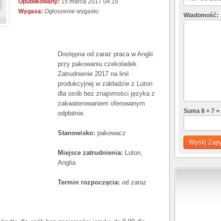
Opublikowany:
15 marca 2017 04:15
Wygasa:
Ogłoszenie wygasło
Wiadomość:
Dostępna od zaraz praca w Anglii
przy pakowaniu czekoladek.
Zatrudnienie 2017 na linii
produkcyjnej w zakładzie z Luton
dla osób bez znajomości języka z
zakwaterowaniem oferowanym
Suma 8 + 7 =
odpłatnie.
Stanowisko:
pakowacz
Miejsce zatrudnienia:
Luton,
Anglia
Termin rozpoczęcia:
od zaraz