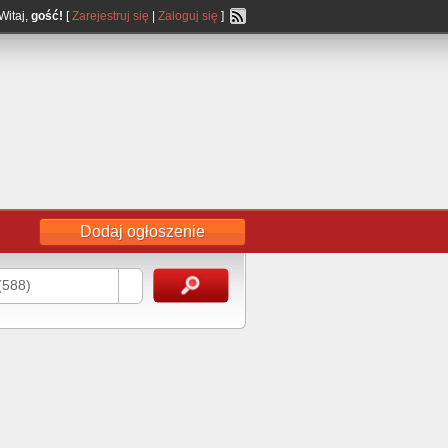
Witaj,
gość!
[
Zarejestruj się
|
Zaloguj się
]
Dodaj ogłoszenie
(588)