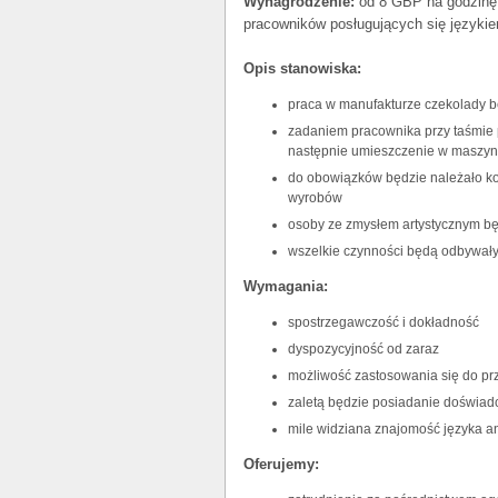
Wynagrodzenie:
od 8 GBP na godzinę b
pracowników posługujących się języki
Opis stanowiska:
praca w manufakturze czekolady 
zadaniem pracownika przy taśmie p
następnie umieszczenie w maszyn
do obowiązków będzie należało ko
wyrobów
osoby ze zmysłem artystycznym b
wszelkie czynności będą odbywały
Wymagania:
spostrzegawczość i dokładność
dyspozycyjność od zaraz
możliwość zastosowania się do p
zaletą będzie posiadanie doświad
mile widziana znajomość języka a
Oferujemy: