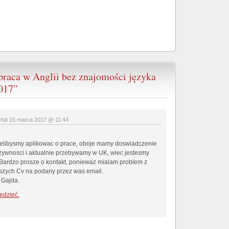
praca w Anglii bez znajomości języka
017”
na
15 marca 2017 @ 11:44
ielibysmy aplikowac o prace, oboje mamy doswiadczenie
 zywnosci i aktualnie przebywamy w UK, wiec jestesmy
 Bardzo prosze o kontakt, poniewaz mialam problem z
zych Cv na podany przez was email.
 Gajda.
edzieć.