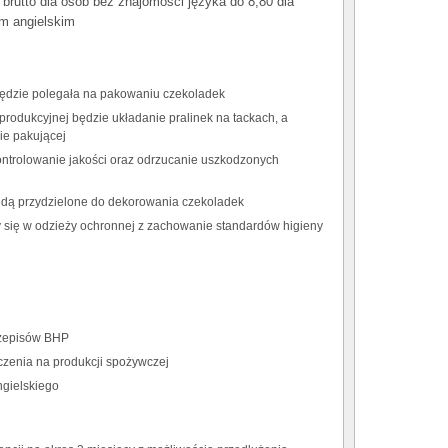
rutto dla osób bez znajomości języka do 8,80 dla
em angielskim
będzie polegała na pakowaniu czekoladek
rodukcyjnej będzie układanie pralinek na tackach, a
ie pakującej
ntrolowanie jakości oraz odrzucanie uszkodzonych
ędą przydzielone do dekorowania czekoladek
 się w odzieży ochronnej z zachowanie standardów higieny
rzepisów BHP
czenia na produkcji spożywczej
ngielskiego