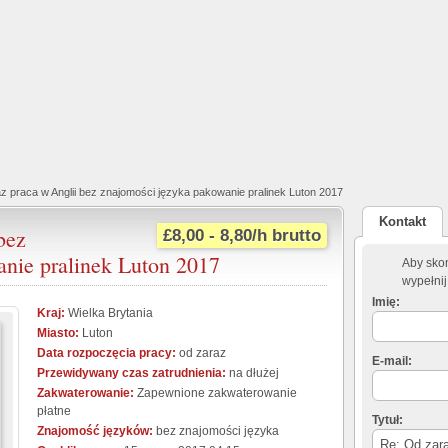
z praca w Anglii bez znajomości języka pakowanie pralinek Luton 2017
Kontakt
bez
£8,00 - 8,80/h brutto
anie pralinek Luton 2017
Aby skon
wypełnij
Imię:
Kraj:
Wielka Brytania
Miasto:
Luton
Data rozpoczęcia pracy:
od zaraz
E-mail:
Przewidywany czas zatrudnienia:
na dłużej
Zakwaterowanie:
Zapewnione zakwaterowanie
płatne
Tytuł:
Znajomość języków:
bez znajomości języka