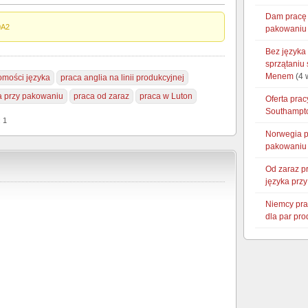
Dam pracę 
0A2
pakowaniu 
Bez języka
sprzątaniu
Menem
(4 
omości języka
praca anglia na linii produkcyjnej
a przy pakowaniu
praca od zaraz
praca w Luton
Oferta prac
Southampt
: 1
Norwegia p
pakowaniu 
Od zaraz p
języka prz
Niemcy pra
dla par pr