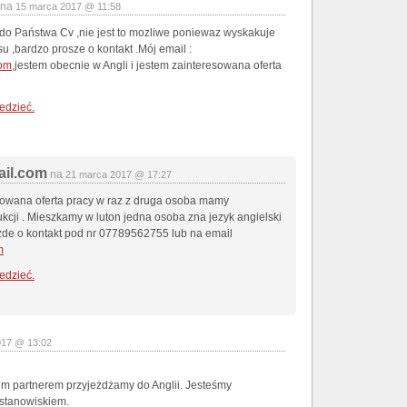
na
15 marca 2017 @ 11:58
do Państwa Cv ,nie jest to mozliwe poniewaz wyskakuje
u ,bardzo prosze o kontakt .Mój email :
com
,jestem obecnie w Angli i jestem zainteresowana oferta
edzieć.
il.com
na
21 marca 2017 @ 17:27
sowana oferta pracy w raz z druga osoba mamy
kcji . Mieszkamy w luton jedna osoba zna jezyk angielski
zde o kontakt pod nr 07789562755 lub na email
m
edzieć.
017 @ 13:02
im partnerem przyjeżdżamy do Anglii. Jesteśmy
stanowiskiem.