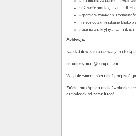
zatrudnienie za pośrednictwem age
możliwość brania godzin nadlicz
wsparcie w załatwianiu formalnośc
miejsce do zamieszkania blisko p
pracę na atrakcyjnych warunkach
Aplikacja:
Kandydatów zainteresowanych ofertą pr
uk-employment@europe.com
W tytule wiadomości należy napisać „
Źródło: http://praca-anglia24.pl/oglosz
czekoladek-od-zaraz-luton/