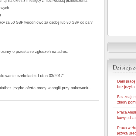
ncji na okres 3 miesięcy z możliwością przedłużenia
bowych
i
racy za 50 GBP tygodniowo za osobę lub 80 GBP od pary
osimy o przesłanie zgłoszeń na adres:
Dzisiejsz
pakowanie czekoladek Luton 03/2017”
Dam pracę w
bez języka
enia/bez-jezyka-oferta-pracy-w-anglii-przy-pakowaniu-
Bez znajom
zbiory pom
Praca Angl
kawy od za
Praca w Ho
języka Bre