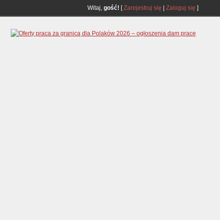
Witaj,
gość!
[
Zarejestruj się
|
Zaloguj się
]