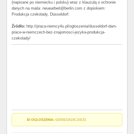
(napisane po niemiecku i polsku) wraz z klauzulą o ochronie
danych na maila: neuearbeit@berlin.com z dopiskiem:
Produkcja czekolady, Düsseldorf.
Źródło:
http://praca-niemcy4u.pl/ogloszenia/dusseldorf-dam-
prace-w-niemczech-bez-znajomosci-jezyka-produkcja-
czekolady/
ID OGŁOSZENIA:
62055D3A19C15E33