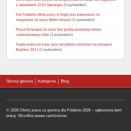
z zabawkami 2019 Stavanger
(3 wyświetleń)
Dla Polaków oferta pracy w Anglii przy pakowaniu na
magazynie od zaraz Milton Keynes
(3 wyświetleń)
Praca Norwegia od zaraz bez języka produkcja kremu
czekoladowego Oslo
(3 wyświetleń)
Anglia praca od zaraz przy sprzątaniu mieszkań na wynajem
Brighton 2017
(3 wyświetleń)
Strona główna
Kategorie
Blog
© 2026 Oferty praca za granicą dla Polaków 2026 – ogłoszenia dam
pracę. Wszelkie prawa zastrzeżone.