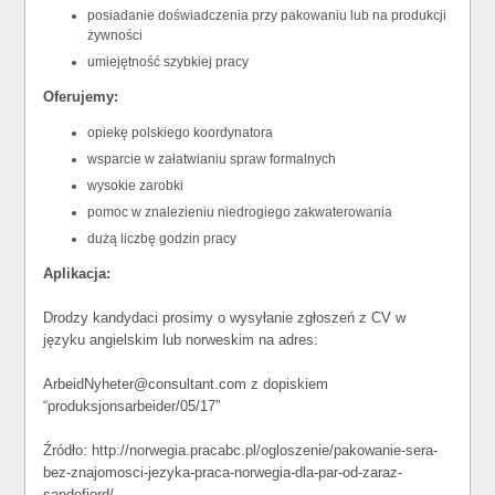
posiadanie doświadczenia przy pakowaniu lub na produkcji
żywności
umiejętność szybkiej pracy
Oferujemy:
opiekę polskiego koordynatora
wsparcie w załatwianiu spraw formalnych
wysokie zarobki
pomoc w znalezieniu niedrogiego zakwaterowania
dużą liczbę godzin pracy
Aplikacja:
Drodzy kandydaci prosimy o wysyłanie zgłoszeń z CV w
języku angielskim lub norweskim na adres:
ArbeidNyheter@consultant.com z dopiskiem
“produksjonsarbeider/05/17”
Źródło: http://norwegia.pracabc.pl/ogloszenie/pakowanie-sera-
bez-znajomosci-jezyka-praca-norwegia-dla-par-od-zaraz-
sandefjord/