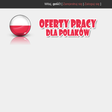
Witaj,
gość!
[
Zarejestruj się
|
Zaloguj się
]