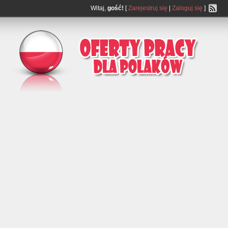
Witaj,
gość!
[
Zarejestruj się
|
Zaloguj się
]