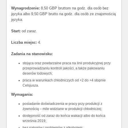
Wynagrodzenie:
8,50 GBP bruttom na godz. dla osób bez
języka albo 9,50 GBP brutto na godz. dla osób ze znajomością
języka.
Start:
od zaraz.
Liczba miejsc:
4.
Zadania na stanowisku:
stojąca oraz powtarzalne praca na linii produkcyjnej przy
przeprowadzaniu kontroli jakości, a także pakowaniu
deserów lodowych;
praca w warunkach chłodniczych od +2 do +4 stopnie
Celsjusza.
Wymagania:
posiadanie doświadczenia w pracy przy produkcji z
żywnością – mile widziane w produkcji chłodniczej;
dostępność od zaraz do końca wakacji albo do końca
września 2019;
bez nałogów i problemów z alkoholem;