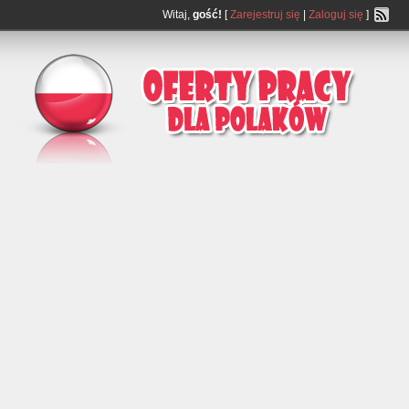
Witaj,
gość!
[
Zarejestruj się
|
Zaloguj się
]