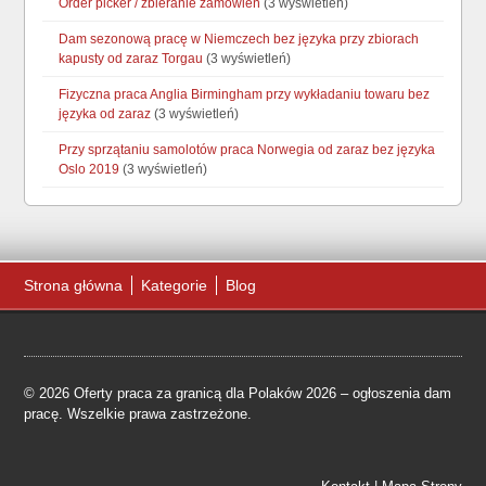
Order picker / zbieranie zamówień
(3 wyświetleń)
Dam sezonową pracę w Niemczech bez języka przy zbiorach
kapusty od zaraz Torgau
(3 wyświetleń)
Fizyczna praca Anglia Birmingham przy wykładaniu towaru bez
języka od zaraz
(3 wyświetleń)
Przy sprzątaniu samolotów praca Norwegia od zaraz bez języka
Oslo 2019
(3 wyświetleń)
Strona główna
Kategorie
Blog
© 2026 Oferty praca za granicą dla Polaków 2026 – ogłoszenia dam
pracę. Wszelkie prawa zastrzeżone.