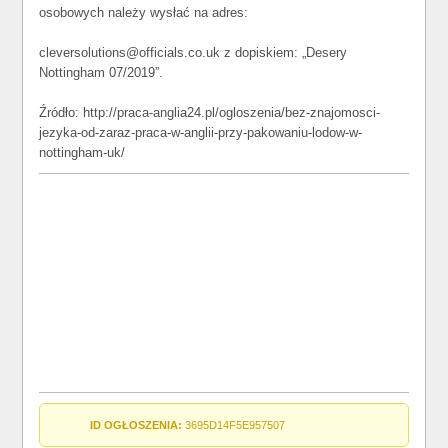
osobowych należy wysłać na adres:
cleversolutions@officials.co.uk z dopiskiem: „Desery
Nottingham 07/2019”.
Źródło: http://praca-anglia24.pl/ogloszenia/bez-znajomosci-
jezyka-od-zaraz-praca-w-anglii-przy-pakowaniu-lodow-w-
nottingham-uk/
ID OGŁOSZENIA:
3695D14F5E957507