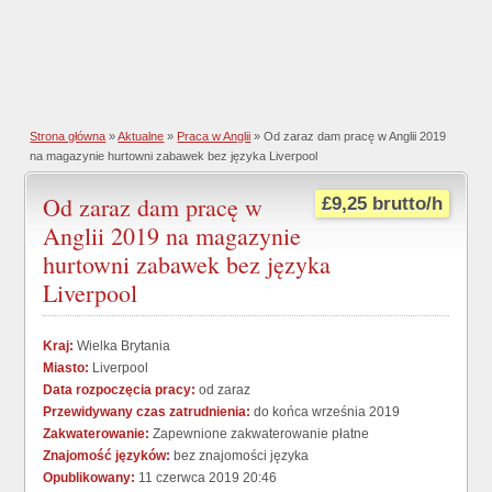
Strona główna
»
Aktualne
»
Praca w Anglii
» Od zaraz dam pracę w Anglii 2019
na magazynie hurtowni zabawek bez języka Liverpool
Od zaraz dam pracę w
£9,25 brutto/h
Anglii 2019 na magazynie
hurtowni zabawek bez języka
Liverpool
Kraj:
Wielka Brytania
Miasto:
Liverpool
Data rozpoczęcia pracy:
od zaraz
Przewidywany czas zatrudnienia:
do końca września 2019
Zakwaterowanie:
Zapewnione zakwaterowanie płatne
Znajomość języków:
bez znajomości języka
Opublikowany:
11 czerwca 2019 20:46