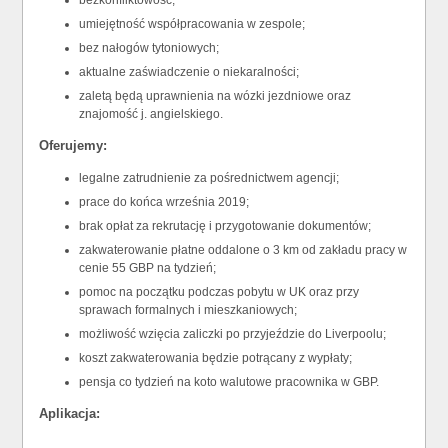
bezkonfliktowość;
umiejętność współpracowania w zespole;
bez nałogów tytoniowych;
aktualne zaświadczenie o niekaralności;
zaletą będą uprawnienia na wózki jezdniowe oraz
znajomość j. angielskiego.
Oferujemy:
legalne zatrudnienie za pośrednictwem agencji;
prace do końca września 2019;
brak opłat za rekrutację i przygotowanie dokumentów;
zakwaterowanie płatne oddalone o 3 km od zakładu pracy w
cenie 55 GBP na tydzień;
pomoc na początku podczas pobytu w UK oraz przy
sprawach formalnych i mieszkaniowych;
możliwość wzięcia zaliczki po przyjeździe do Liverpoolu;
koszt zakwaterowania będzie potrącany z wypłaty;
pensja co tydzień na koto walutowe pracownika w GBP.
Aplikacja: