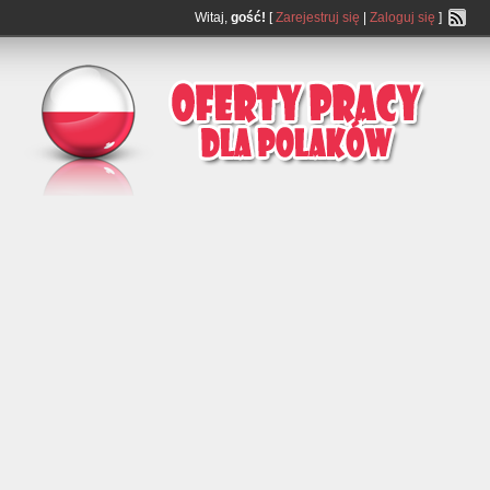
Witaj,
gość!
[
Zarejestruj się
|
Zaloguj się
]