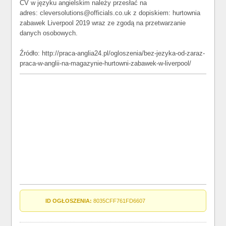
CV w języku angielskim należy przesłać na
adres: cleversolutions@officials.co.uk z dopiskiem: hurtownia
zabawek Liverpool 2019 wraz ze zgodą na przetwarzanie
danych osobowych.
Źródło: http://praca-anglia24.pl/ogloszenia/bez-jezyka-od-zaraz-
praca-w-anglii-na-magazynie-hurtowni-zabawek-w-liverpool/
ID OGŁOSZENIA:
8035CFF761FD6607