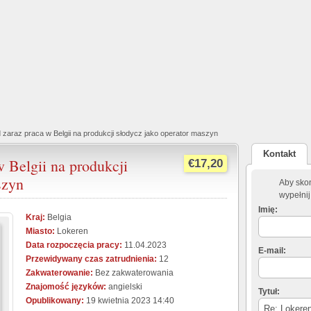
 zaraz praca w Belgii na produkcji słodycz jako operator maszyn
Kontakt
w Belgii na produkcji
€17,20
szyn
Aby skon
wypełnij
Imię:
Kraj:
Belgia
Miasto:
Lokeren
Data rozpoczęcia pracy:
11.04.2023
E-mail:
Przewidywany czas zatrudnienia:
12
Zakwaterowanie:
Bez zakwaterowania
Znajomość języków:
angielski
Tytuł:
Opublikowany:
19 kwietnia 2023 14:40