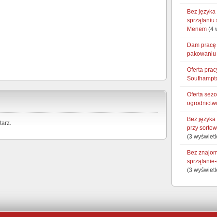
Bez języka
sprzątaniu
Menem
(4 
Dam pracę 
pakowaniu 
Oferta prac
Southampt
Oferta sez
ogrodnictwi
Bez języka
arz.
przy sorto
(3 wyświetl
Bez znajom
sprzątanie
(3 wyświetl