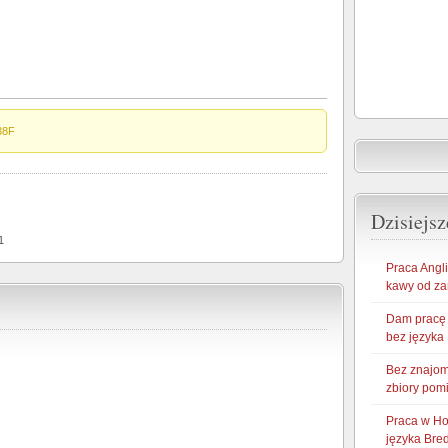
38F
Dzisiejsz
1
Praca Angl
kawy od za
Dam pracę w
bez języka
Bez znajom
zbiory pom
Praca w Ho
języka Bre