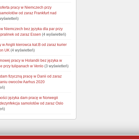
 oferta pracy w Niemczech przy
 samolotów od zaraz Frankfurt nad
wyświetleń)
w Niemczech bez języka dla par przy
pralinek od zaraz Essen
(4 wyświetleń)
y w Anglii kierowca kat.B od zaraz kurier
on UK
(4 wyświetleń)
onowej pracy w Holandii bez języka w
e przy tulipanach w Venlo
(3 wyświetleń)
 dam fizyczną pracę w Danii od zaraz
waniu owoców Aarhus 2020
eń)
ości języka dam pracę w Norwegii
-dezynfekcja samolotów od zaraz Oslo
eń)