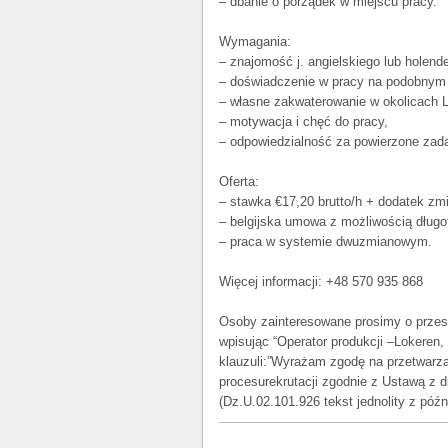
– dbanie o porządek w miejscu pracy.
Wymagania:
– znajomość j. angielskiego lub holen
– doświadczenie w pracy na podobnym
– własne zakwaterowanie w okolicach L
– motywacja i chęć do pracy,
– odpowiedzialność za powierzone zada
Oferta:
– stawka €17,20 brutto/h + dodatek zm
– belgijska umowa z możliwością długo
– praca w systemie dwuzmianowym.
Więcej informacji: +48 570 935 868
Osoby zainteresowane prosimy o przes
wpisując “Operator produkcji –Lokeren,
klauzuli:”Wyrażam zgodę na przetwarz
procesurekrutacji zgodnie z Ustawą z 
(Dz.U.02.101.926 tekst jednolity z póź