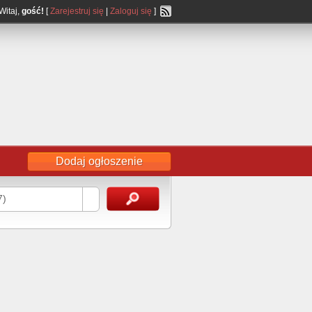
Witaj,
gość!
[
Zarejestruj się
|
Zaloguj się
]
Dodaj ogłoszenie
7)