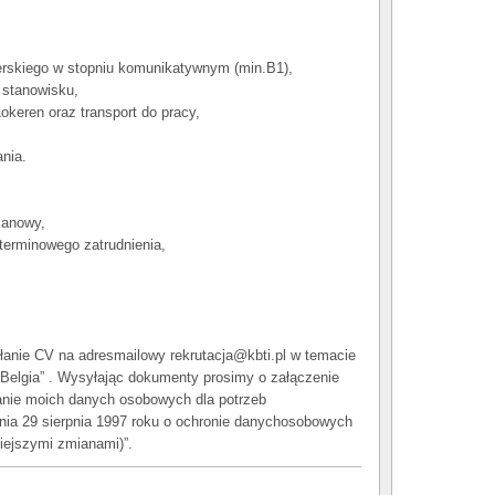
derskiego w stopniu komunikatywnym (min.B1),
 stanowisku,
okeren oraz transport do pracy,
nia.
ianowy,
terminowego zatrudnienia,
łanie CV na adresmailowy rekrutacja@kbti.pl w temacie
 Belgia” . Wysyłając dokumenty prosimy o załączenie
anie moich danych osobowych dla potrzeb
dnia 29 sierpnia 1997 roku o ochronie danychosobowych
niejszymi zmianami)”.