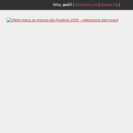
Witaj,
gość!
[
Zarejestruj się
|
Zaloguj się
]