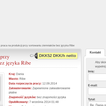
 praca na produkcji przy sortowaniu ziemniaków bez języka Ribe
Kontakt
 przy
DKK52 DKK/h netto
ez języka Ribe
Aby skon
wypełnij
Imię:
Kraj:
Dania
Miasto:
Ribe
Data rozpoczęcia pracy:
12.09.2014
E-mail:
Zakwaterowanie:
Zapewnione zakwaterowanie
płatne
Znajomość języków:
bez znajomości języka
Tytuł:
Opublikowany:
7 września 2014 01:48