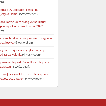
eń)
egia przy zbiorach śliwek bez
 języka Hamar
(5 wyświetleń)
ości języka dam pracę w Anglii przy
przekąsek od zaraz Londyn 2022
eń)
emczech od zaraz na produkcji przypraw
 bez języka
(5 wyświetleń)
cy bez znajomości języka magazyn
od zaraz Kolonia
(4 wyświetleń)
i pakowanie posiłków – Holandia praca
 Lelystad
(4 wyświetleń)
onowej pracy w Niemczech bez języka
aragów 2022 Salem
(4 wyświetleń)