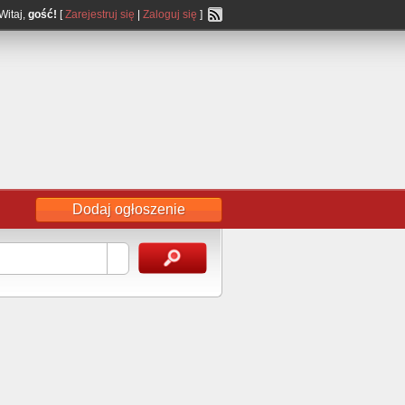
Witaj,
gość!
[
Zarejestruj się
|
Zaloguj się
]
Dodaj ogłoszenie