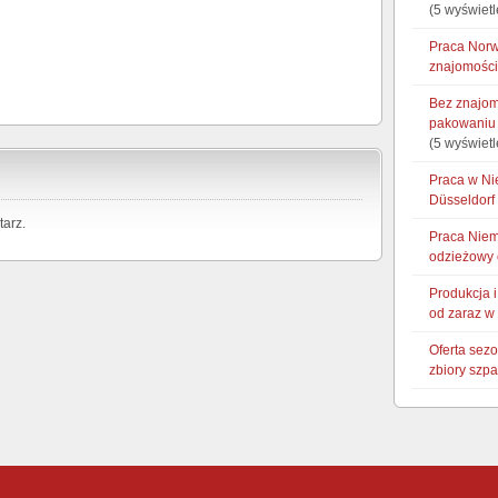
(5 wyświetl
Praca Norw
znajomości
Bez znajom
pakowaniu 
(5 wyświetl
Praca w Ni
Düsseldorf
arz.
Praca Niem
odzieżowy 
Produkcja 
od zaraz w
Oferta sez
zbiory szp