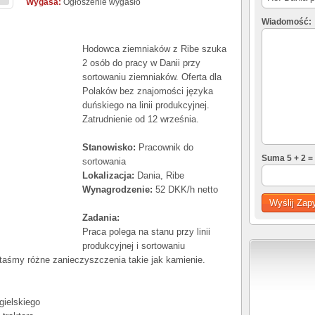
Wygasa:
Ogłoszenie wygasło
Wiadomość:
Hodowca ziemniaków z Ribe szuka
2 osób do pracy w Danii przy
sortowaniu ziemniaków. Oferta dla
Polaków bez znajomości języka
duńskiego na linii produkcyjnej.
Zatrudnienie od 12 września.
Stanowisko:
Pracownik do
Suma 5 + 2 =
sortowania
Lokalizacja:
Dania, Ribe
Wynagrodzenie:
52 DKK/h netto
Zadania:
Praca polega na stanu przy linii
produkcyjnej i sortowaniu
taśmy różne zanieczyszczenia takie jak kamienie.
ielskiego