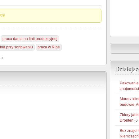
77E
praca dania na linii produkcyjnej
nia przy sortowaniu
praca w Ribe
: 1
Dzisiejsz
Pakowanie 
znajomości
Murarz klin
budowie, A
Zbiory jab
Dronten
(6 
Bez znajom
Niemczech 