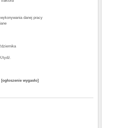
traktora
 wykonywania danej pracy
iane
ździernika
K/tydź.
:
[ogłoszenie wygasło]