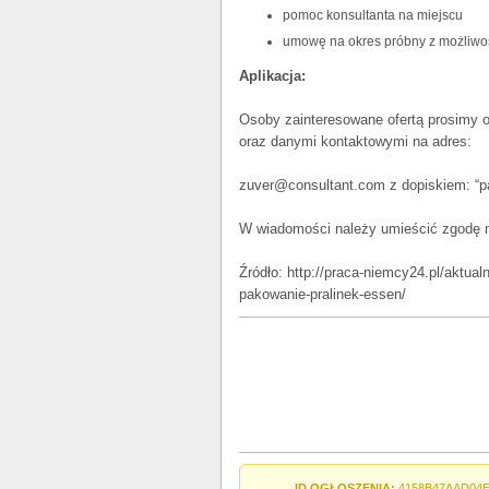
pomoc konsultanta na miejscu
umowę na okres próbny z możliwoś
Aplikacja:
Osoby zainteresowane ofertą prosimy 
oraz danymi kontaktowymi na adres:
zuver@consultant.com z dopiskiem: “pa
W wiadomości należy umieścić zgodę n
Źródło: http://praca-niemcy24.pl/aktua
pakowanie-pralinek-essen/
ID OGŁOSZENIA:
4158B47AAD04