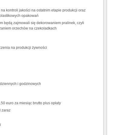
na kontroli jakości na ostatnim etapie produkcji oraz
plastikowych opakowań
m będą zajmowali się dekorowaniem pralinek, czyli
zaniem orzechów na czekoladkach
czenia na produkcji żywności
dziennych i godzinowych
50 euro za miesiąc brutto plus opłaty
d zaraz
i