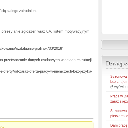
cią stałego zatrudnienia
o przesyłanie zgłoszeń wraz CV, listem motywacyjnym
kowanie/ozdabianie-pralinek/03/2018”
a przetwarzanie danych osobowych w celach rekrutacji.
Dzisiejsz
lne-oferty/od-zaraz-oferta-pracy-w-niemczech-bez-jezyka-
Sezonowa p
bez znajom
(6 wyświetl
Praca w Da
zaraz z ję
Sezonowa p
pieczarek o
Dam pracę w
EFA