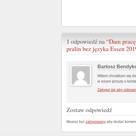
1 odpowiedź na
“Dam pracę
pralin bez języka Essen 201
Bartosz Bendyk
Witam chciałbym się do
w essen proszę o kont
Zaloguj się aby odpowi
Zostaw odpowiedź
Musisz być
zalogowany
aby dodać koment