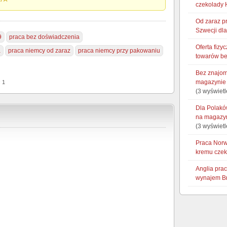
czekolady
Od zaraz p
Szwecji dl
9
praca bez doświadczenia
Oferta fiz
a
praca niemcy od zaraz
praca niemcy przy pakowaniu
towarów be
Bez znajom
magazynie
: 1
(3 wyświetl
Dla Polaków
na magazyn
(3 wyświetl
Praca Norw
kremu cze
Anglia pra
wynajem Br