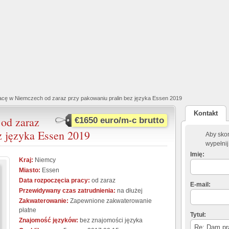
cę w Niemczech od zaraz przy pakowaniu pralin bez języka Essen 2019
Kontakt
od zaraz
€1650 euro/m-c brutto
z języka Essen 2019
Aby skon
wypełnij
Imię:
Kraj:
Niemcy
Miasto:
Essen
Data rozpoczęcia pracy:
od zaraz
E-mail:
Przewidywany czas zatrudnienia:
na dłużej
Zakwaterowanie:
Zapewnione zakwaterowanie
płatne
Tytuł:
Znajomość języków:
bez znajomości języka