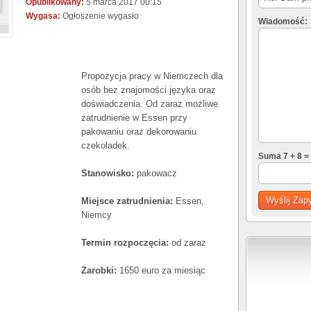
Opublikowany:
5 marca 2017 00:15
Wygasa:
Ogłoszenie wygasło
Wiadomość:
Propozycja pracy w Niemczech dla
osób bez znajomości języka oraz
doświadczenia. Od zaraz możliwe
zatrudnienie w Essen przy
pakowaniu oraz dekorowaniu
czekoladek.
Suma 7 + 8 =
Stanowisko:
pakowacz
Miejsce zatrudnienia:
Essen,
Niemcy
Termin rozpoczęcia:
od zaraz
Zarobki:
1650 euro za miesiąc