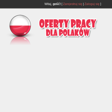
Witaj,
gość!
[
Zarejestruj się
|
Zaloguj się
]