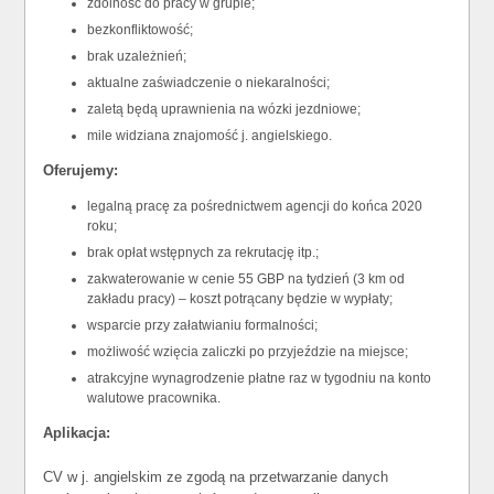
zdolność do pracy w grupie;
bezkonfliktowość;
brak uzależnień;
aktualne zaświadczenie o niekaralności;
zaletą będą uprawnienia na wózki jezdniowe;
mile widziana znajomość j. angielskiego.
Oferujemy:
legalną pracę za pośrednictwem agencji do końca 2020
roku;
brak opłat wstępnych za rekrutację itp.;
zakwaterowanie w cenie 55 GBP na tydzień (3 km od
zakładu pracy) – koszt potrącany będzie w wypłaty;
wsparcie przy załatwianiu formalności;
możliwość wzięcia zaliczki po przyjeździe na miejsce;
atrakcyjne wynagrodzenie płatne raz w tygodniu na konto
walutowe pracownika.
Aplikacja:
CV w j. angielskim ze zgodą na przetwarzanie danych