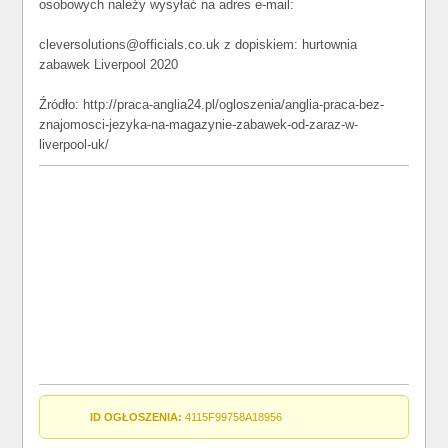
osobowych należy wysyłać na adres e-mail:
cleversolutions@officials.co.uk z dopiskiem: hurtownia
zabawek Liverpool 2020
Źródło: http://praca-anglia24.pl/ogloszenia/anglia-praca-bez-
znajomosci-jezyka-na-magazynie-zabawek-od-zaraz-w-
liverpool-uk/
ID OGŁOSZENIA:
4115F99758A18956