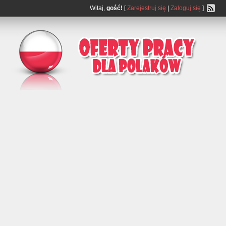
Witaj,
gość!
[
Zarejestruj się
|
Zaloguj się
]