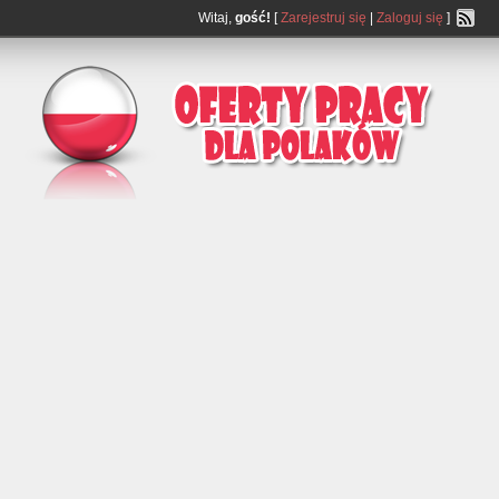
Witaj,
gość!
[
Zarejestruj się
|
Zaloguj się
]