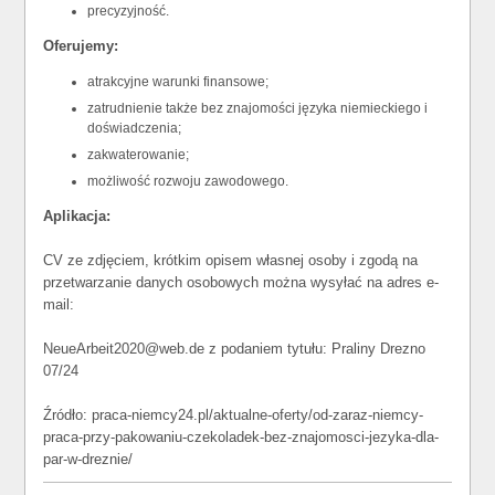
precyzyjność.
Oferujemy:
atrakcyjne warunki finansowe;
zatrudnienie także bez znajomości języka niemieckiego i
doświadczenia;
zakwaterowanie;
możliwość rozwoju zawodowego.
Aplikacja:
CV ze zdjęciem, krótkim opisem własnej osoby i zgodą na
przetwarzanie danych osobowych można wysyłać na adres e-
mail:
NeueArbeit2020@web.de z podaniem tytułu: Praliny Drezno
07/24
Źródło: praca-niemcy24.pl/aktualne-oferty/od-zaraz-niemcy-
praca-przy-pakowaniu-czekoladek-bez-znajomosci-jezyka-dla-
par-w-dreznie/