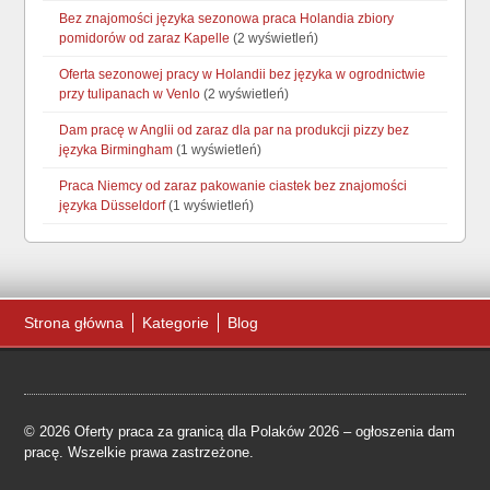
Bez znajomości języka sezonowa praca Holandia zbiory
pomidorów od zaraz Kapelle
(2 wyświetleń)
Oferta sezonowej pracy w Holandii bez języka w ogrodnictwie
przy tulipanach w Venlo
(2 wyświetleń)
Dam pracę w Anglii od zaraz dla par na produkcji pizzy bez
języka Birmingham
(1 wyświetleń)
Praca Niemcy od zaraz pakowanie ciastek bez znajomości
języka Düsseldorf
(1 wyświetleń)
Strona główna
Kategorie
Blog
© 2026 Oferty praca za granicą dla Polaków 2026 – ogłoszenia dam
pracę. Wszelkie prawa zastrzeżone.