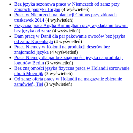
Bez języka sezonowa praca w Niemczech od zaraz przy
zbiorach papryki Torgau
(4 wyświetleń)
Praca w Niemczech na plantacji Cottbus przy zbiorach
truskawek 2014
(4 wyświetleń)
Fizyczna praca Anglia Birmingham przy wykładaniu towaru
bez języka od zaraz
(4 wyświetleń)
Dam pracę w Danii dla par pakowanie owoców bez języka
od zaraz Kopenhaga
(4 wyświetleń)
Praca Niemcy w Kolonii na produkcji deserów bez
znajomości języka
(4 wyświetleń)
Praca Niemcy dla par bez znajomości języka na produkcji
jogurtów Berlin
(3 wyświetleń)
Bez znajomości języka fizyczna praca w Holandii sortowanie
ubrań Moerdijk
(3 wyświetleń)
Od zaraz oferta pracy w Holandii na magazynie zbieranie
zamówień, Tiel
(3 wyświetleń)