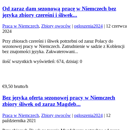
Od zaraz dam sezonową pracę w Niemczech bez
języka zbiory czereśni i śliwek...
Praca w Niemczech
,
Zbiory owoców
|
ogloszenia2024
|
12 czerwca
2024
Przy zbiorach czereśni i śliwek potrzebni od zaraz Polacy do
sezonowej pracy w Niemczech. Zatrudnienie w sadzie z Koblencji
bez znajomości języka. Zakwaterowani...
ilość wszystkich wyświetleń: 674, dzisiaj: 0
€9,50 brutto/h
Bez języka oferta sezonowej pracy w Niemczech
zbiory śliwek od zaraz Magdeb...
Praca w Niemczech
,
Zbiory owoców
|
ogloszenia2024
|
12
października 2021