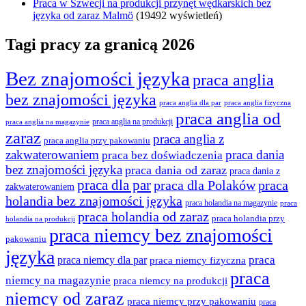
Praca w Szwecji na produkcji przynęt wędkarskich bez
języka od zaraz Malmö
(19492 wyświetleń)
Tagi pracy za granicą 2026
Bez znajomości języka
praca anglia
bez znajomości języka
praca anglia dla par
praca anglia fizyczna
praca anglia od
praca anglia na produkcji
praca anglia na magazynie
zaraz
praca anglia z
praca anglia przy pakowaniu
zakwaterowaniem
praca dania
praca bez doświadczenia
bez znajomości języka
praca dania od zaraz
praca dania z
praca dla par
praca
praca dla Polaków
zakwaterowaniem
holandia bez znajomości języka
praca holandia na magazynie
praca
praca holandia od zaraz
praca holandia przy
holandia na produkcji
praca niemcy bez znajomości
pakowaniu
języka
praca
praca niemcy dla par
praca niemcy fizyczna
praca
niemcy na magazynie
praca niemcy na produkcji
niemcy od zaraz
praca niemcy przy pakowaniu
praca