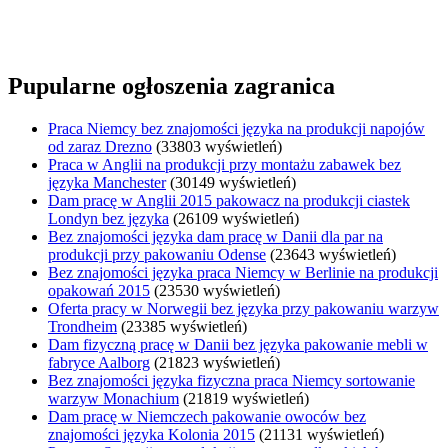
Pupularne ogłoszenia zagranica
Praca Niemcy bez znajomości języka na produkcji napojów
od zaraz Drezno
(33803 wyświetleń)
Praca w Anglii na produkcji przy montażu zabawek bez
języka Manchester
(30149 wyświetleń)
Dam pracę w Anglii 2015 pakowacz na produkcji ciastek
Londyn bez języka
(26109 wyświetleń)
Bez znajomości języka dam pracę w Danii dla par na
produkcji przy pakowaniu Odense
(23643 wyświetleń)
Bez znajomości języka praca Niemcy w Berlinie na produkcji
opakowań 2015
(23530 wyświetleń)
Oferta pracy w Norwegii bez języka przy pakowaniu warzyw
Trondheim
(23385 wyświetleń)
Dam fizyczną pracę w Danii bez języka pakowanie mebli w
fabryce Aalborg
(21823 wyświetleń)
Bez znajomości języka fizyczna praca Niemcy sortowanie
warzyw Monachium
(21819 wyświetleń)
Dam pracę w Niemczech pakowanie owoców bez
znajomości języka Kolonia 2015
(21131 wyświetleń)