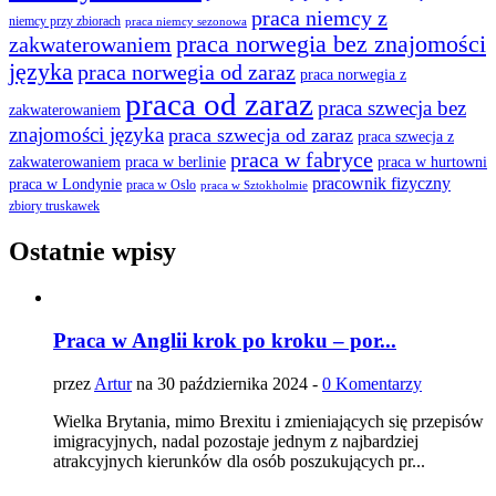
praca niemcy z
niemcy przy zbiorach
praca niemcy sezonowa
praca norwegia bez znajomości
zakwaterowaniem
języka
praca norwegia od zaraz
praca norwegia z
praca od zaraz
praca szwecja bez
zakwaterowaniem
znajomości języka
praca szwecja od zaraz
praca szwecja z
praca w fabryce
praca w berlinie
praca w hurtowni
zakwaterowaniem
pracownik fizyczny
praca w Londynie
praca w Oslo
praca w Sztokholmie
zbiory truskawek
Ostatnie wpisy
Praca w Anglii krok po kroku – por...
przez
Artur
na 30 października 2024 -
0 Komentarzy
Wielka Brytania, mimo Brexitu i zmieniających się przepisów
imigracyjnych, nadal pozostaje jednym z najbardziej
atrakcyjnych kierunków dla osób poszukujących pr...