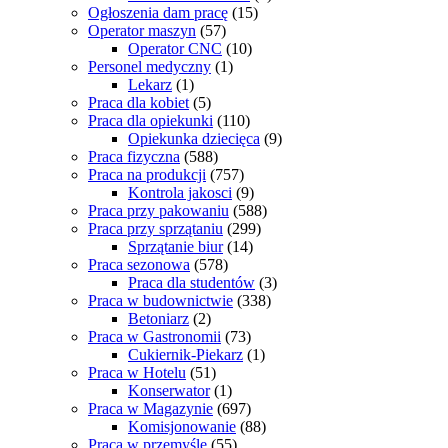
Ogłoszenia dam pracę
(15)
Operator maszyn
(57)
Operator CNC
(10)
Personel medyczny
(1)
Lekarz
(1)
Praca dla kobiet
(5)
Praca dla opiekunki
(110)
Opiekunka dziecięca
(9)
Praca fizyczna
(588)
Praca na produkcji
(757)
Kontrola jakosci
(9)
Praca przy pakowaniu
(588)
Praca przy sprzątaniu
(299)
Sprzątanie biur
(14)
Praca sezonowa
(578)
Praca dla studentów
(3)
Praca w budownictwie
(338)
Betoniarz
(2)
Praca w Gastronomii
(73)
Cukiernik-Piekarz
(1)
Praca w Hotelu
(51)
Konserwator
(1)
Praca w Magazynie
(697)
Komisjonowanie
(88)
Praca w przemyśle
(55)