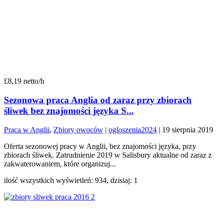
£8,19 netto/h
Sezonowa praca Anglia od zaraz przy zbiorach
śliwek bez znajomości języka S...
Praca w Anglii
,
Zbiory owoców
|
ogloszenia2024
|
19 sierpnia 2019
Oferta sezonowej pracy w Anglii, bez znajomości języka, przy
zbiorach śliwek. Zatrudnienie 2019 w Salisbury aktualne od zaraz z
zakwaterowaniem, które organizuj...
ilość wszystkich wyświetleń: 934, dzisiaj: 1