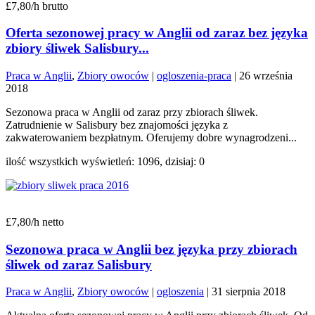
£7,80/h brutto
Oferta sezonowej pracy w Anglii od zaraz bez języka
zbiory śliwek Salisbury...
Praca w Anglii
,
Zbiory owoców
|
ogloszenia-praca
|
26 września
2018
Sezonowa praca w Anglii od zaraz przy zbiorach śliwek.
Zatrudnienie w Salisbury bez znajomości języka z
zakwaterowaniem bezpłatnym. Oferujemy dobre wynagrodzeni...
ilość wszystkich wyświetleń: 1096, dzisiaj: 0
£7,80/h netto
Sezonowa praca w Anglii bez języka przy zbiorach
śliwek od zaraz Salisbury
Praca w Anglii
,
Zbiory owoców
|
ogloszenia
|
31 sierpnia 2018