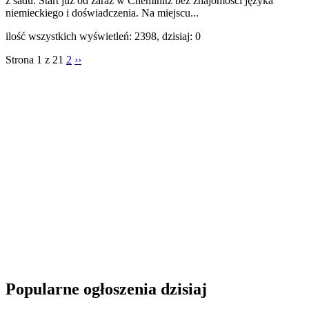
z sadu. Start już od zaraz w Cheminitz bez znajomości języka
niemieckiego i doświadczenia. Na miejscu...
ilość wszystkich wyświetleń: 2398, dzisiaj: 0
Strona 1 z 2
1
2
››
Popularne ogłoszenia dzisiaj