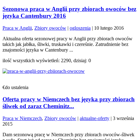
Sezonowa praca w Anglii przy zbiorach owoców bez
języka Cantenbury 2016
Praca w Anglii
,
Zbiory owoców
|
ogloszenia
|
10 lutego 2016
Aktualna oferta sezonowej pracy w Anglii przy zbiorach owoców
takich jak jabłka, śliwki, truskawki i czereśnie. Zatrudnienie bez
znajomości języka w Cantenbury ...
ilość wszystkich wyświetleń: 2290, dzisiaj: 0
€do ustalenia
Oferta pracy w Niemczech bez języka przy zbiorach
śliwek od zaraz Cheminitz...
Praca w Niemczech
,
Zbiory owoców
|
aktualne-oferty
|
3 września
2015
Dam sezonową pracę w Niemczech przy zbiorach owoców-śliwek