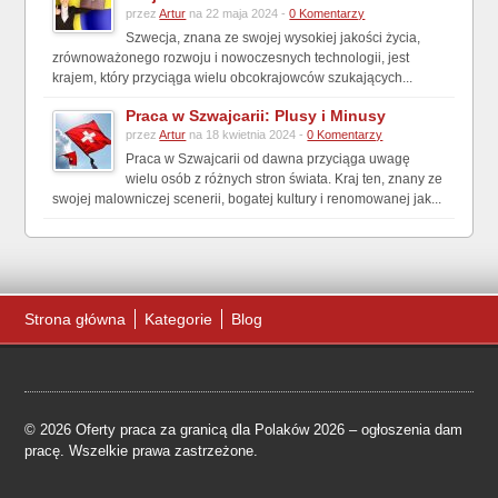
przez
Artur
na 22 maja 2024 -
0 Komentarzy
Szwecja, znana ze swojej wysokiej jakości życia,
zrównoważonego rozwoju i nowoczesnych technologii, jest
krajem, który przyciąga wielu obcokrajowców szukających...
Praca w Szwajcarii: Plusy i Minusy
przez
Artur
na 18 kwietnia 2024 -
0 Komentarzy
Praca w Szwajcarii od dawna przyciąga uwagę
wielu osób z różnych stron świata. Kraj ten, znany ze
swojej malowniczej scenerii, bogatej kultury i renomowanej jak...
Strona główna
Kategorie
Blog
© 2026 Oferty praca za granicą dla Polaków 2026 – ogłoszenia dam
pracę. Wszelkie prawa zastrzeżone.