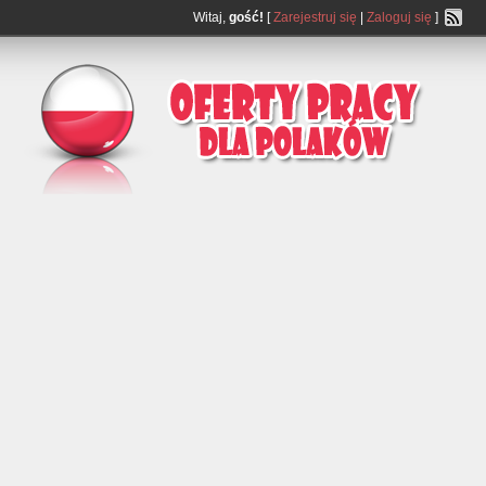
Witaj,
gość!
[
Zarejestruj się
|
Zaloguj się
]