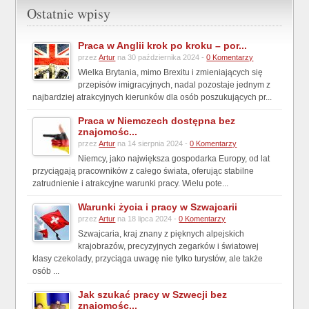
Ostatnie wpisy
Praca w Anglii krok po kroku – por...
przez
Artur
na 30 października 2024 -
0 Komentarzy
Wielka Brytania, mimo Brexitu i zmieniających się
przepisów imigracyjnych, nadal pozostaje jednym z
najbardziej atrakcyjnych kierunków dla osób poszukujących pr...
Praca w Niemczech dostępna bez
znajomośc...
przez
Artur
na 14 sierpnia 2024 -
0 Komentarzy
Niemcy, jako największa gospodarka Europy, od lat
przyciągają pracowników z całego świata, oferując stabilne
zatrudnienie i atrakcyjne warunki pracy. Wielu pote...
Warunki życia i pracy w Szwajcarii
przez
Artur
na 18 lipca 2024 -
0 Komentarzy
Szwajcaria, kraj znany z pięknych alpejskich
krajobrazów, precyzyjnych zegarków i światowej
klasy czekolady, przyciąga uwagę nie tylko turystów, ale także
osób ...
Jak szukać pracy w Szwecji bez
znajomośc...