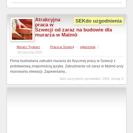
Atrakcyjna
SEKdo uzgodnienia
praca w
Szwecji od zaraz na budowie dla
murarza w Malmö
Murarz-Tynkarz
,
Praca w Szwecji
|
ogloszenia
|
20 stycznia 2016
Firma budowlana zatrudni murarzy do fizycznej pracy w Szwecji z
podstawową znajomością języka. Zatrudnienie od zaraz w Malmö przy
murowaniu elewacji. Zapewniamy...
ilość wszystkich wyświetleń: 2554, dzisiaj: 0