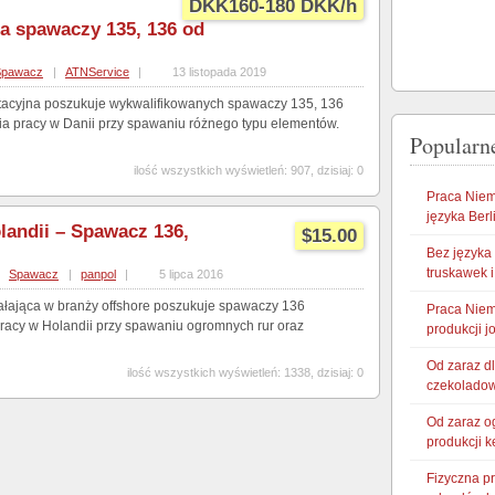
DKK160-180 DKK/h
la spawaczy 135, 136 od
Spawacz
|
ATNService
|
13 listopada 2019
utacyjna poszukuje wykwalifikowanych spawaczy 135, 136
a pracy w Danii przy spawaniu różnego typu elementów.
Popularne
ilość wszystkich wyświetleń: 907, dzisiaj: 0
Praca Niem
języka Berl
andii – Spawacz 136,
$15.00
Bez języka
truskawek 
Spawacz
|
panpol
|
5 lipca 2016
ałająca w branży offshore poszukuje spawaczy 136
Praca Niem
racy w Holandii przy spawaniu ogromnych rur oraz
produkcji j
Od zaraz d
ilość wszystkich wyświetleń: 1338, dzisiaj: 0
czekoladow
Od zaraz og
produkcji 
Fizyczna p