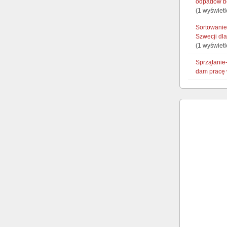
odpadów be
(1 wyświetl
Sortowanie
Szwecji dl
(1 wyświetl
Sprzątanie-
dam pracę 