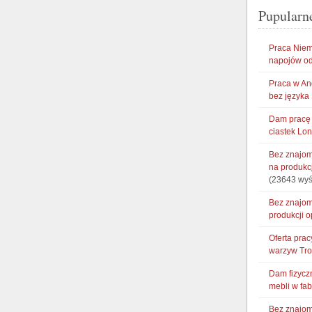
Pupularn
Praca Niem
napojów od
Praca w An
bez języka
Dam pracę 
ciastek Lo
Bez znajom
na produkc
(23643 wyś
Bez znajom
produkcji 
Oferta pra
warzyw Tr
Dam fizycz
mebli w fa
Bez znajom