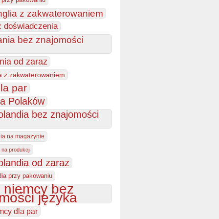
nglia z zakwaterowaniem
z doświadczenia
ania bez znajomości
nia od zaraz
a z zakwaterowaniem
la par
la Polaków
olandia bez znajomości
dia na magazynie
 na produkcji
olandia od zaraz
dia przy pakowaniu
 niemcy bez
mości języka
mcy dla par