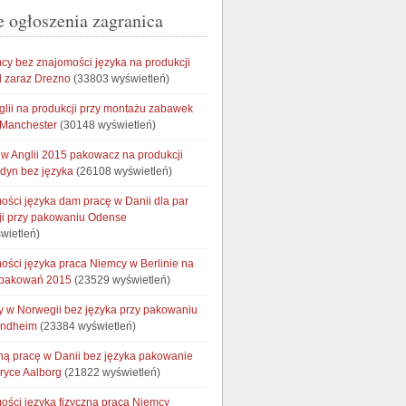
e ogłoszenia zagranica
cy bez znajomości języka na produkcji
 zaraz Drezno
(33803 wyświetleń)
glii na produkcji przy montażu zabawek
 Manchester
(30148 wyświetleń)
w Anglii 2015 pakowacz na produkcji
ndyn bez języka
(26108 wyświetleń)
ości języka dam pracę w Danii dla par
ji przy pakowaniu Odense
wietleń)
ości języka praca Niemcy w Berlinie na
opakowań 2015
(23529 wyświetleń)
cy w Norwegii bez języka przy pakowaniu
ondheim
(23384 wyświetleń)
ną pracę w Danii bez języka pakowanie
bryce Aalborg
(21822 wyświetleń)
ości języka fizyczna praca Niemcy