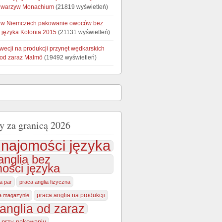
e warzyw Monachium
(21819 wyświetleń)
 w Niemczech pakowanie owoców bez
 języka Kolonia 2015
(21131 wyświetleń)
wecji na produkcji przynęt wędkarskich
 od zaraz Malmö
(19492 wyświetleń)
y za granicą 2026
najomości języka
anglia bez
ości języka
la par
praca anglia fizyczna
praca anglia na produkcji
na magazynie
anglia od zaraz
a przy pakowaniu