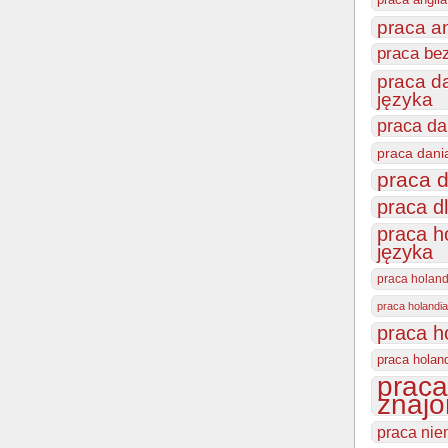
praca a
praca be
praca d
języka
praca da
praca dani
praca d
praca d
praca h
języka
praca holan
praca holandia
praca h
praca holan
praca
znajo
praca nie