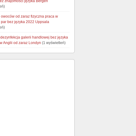
z znajomości języka Bergen
eń)
 owoców od zaraz fizyczna praca w
a par bez języka 2022 Uppsala
eń)
dezynfekcja galerii handlowej bez języka
w Anglii od zaraz Londyn
(1 wyświetleń)