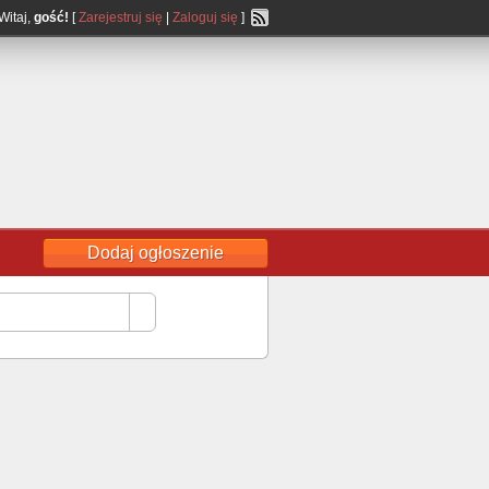
Witaj,
gość!
[
Zarejestruj się
|
Zaloguj się
]
Dodaj ogłoszenie