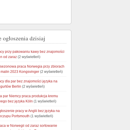
 ogłoszenia dzisiaj
cy przy pakowaniu kawy bez znajomości
in od zaraz
(2 wyświetleń)
 sezonowa praca Norwegia przy zbiorach
i malin 2023 Kongsvinger
(2 wyświetleń)
cy dla par bez znajomości języka na
ogurtów Berlin
(2 wyświetleń)
la par Niemcy praca produkcja kremu
ego bez języka Köln
(1 wyświetleń)
łoszenie pracy w Anglii bez języka na
keczupu Portsmouth
(1 wyświetleń)
raca w Norwegii od zaraz sortowanie