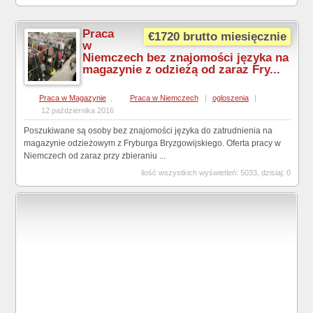
Praca
€1720 brutto miesięcznie
w
Niemczech bez znajomości języka na
magazynie z odzieżą od zaraz Fry...
Praca w Magazynie
,
Praca w Niemczech
|
ogloszenia
|
12 października 2016
Poszukiwane są osoby bez znajomości języka do zatrudnienia na
magazynie odzieżowym z Fryburga Bryzgowijskiego. Oferta pracy w
Niemczech od zaraz przy zbieraniu ...
ilość wszystkich wyświetleń: 5033, dzisiaj: 0