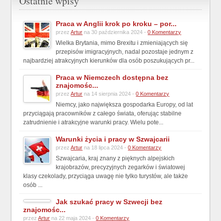
Ostatnie wpisy
Praca w Anglii krok po kroku – por...
przez
Artur
na 30 października 2024 -
0 Komentarzy
Wielka Brytania, mimo Brexitu i zmieniających się
przepisów imigracyjnych, nadal pozostaje jednym z
najbardziej atrakcyjnych kierunków dla osób poszukujących pr...
Praca w Niemczech dostępna bez
znajomośc...
przez
Artur
na 14 sierpnia 2024 -
0 Komentarzy
Niemcy, jako największa gospodarka Europy, od lat
przyciągają pracowników z całego świata, oferując stabilne
zatrudnienie i atrakcyjne warunki pracy. Wielu pote...
Warunki życia i pracy w Szwajcarii
przez
Artur
na 18 lipca 2024 -
0 Komentarzy
Szwajcaria, kraj znany z pięknych alpejskich
krajobrazów, precyzyjnych zegarków i światowej
klasy czekolady, przyciąga uwagę nie tylko turystów, ale także
osób ...
Jak szukać pracy w Szwecji bez
znajomośc...
przez
Artur
na 22 maja 2024 -
0 Komentarzy