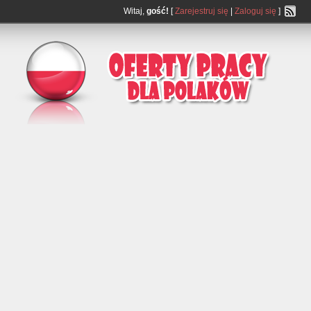
Witaj,
gość!
[
Zarejestruj się
|
Zaloguj się
]