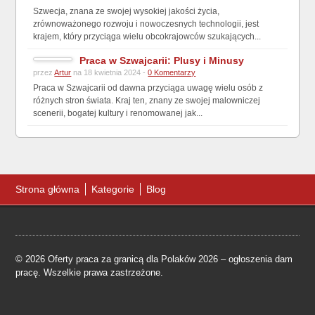
Szwecja, znana ze swojej wysokiej jakości życia,
zrównoważonego rozwoju i nowoczesnych technologii, jest
krajem, który przyciąga wielu obcokrajowców szukających...
Praca w Szwajcarii: Plusy i Minusy
przez
Artur
na 18 kwietnia 2024 -
0 Komentarzy
Praca w Szwajcarii od dawna przyciąga uwagę wielu osób z
różnych stron świata. Kraj ten, znany ze swojej malowniczej
scenerii, bogatej kultury i renomowanej jak...
Strona główna
Kategorie
Blog
© 2026 Oferty praca za granicą dla Polaków 2026 – ogłoszenia dam
pracę. Wszelkie prawa zastrzeżone.