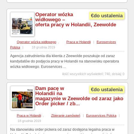
Operator wózka
€do ustalenia
widłowego –
oferta pracy w Holandii, Zeewolde
Operator wózka widłowego
,
Praca w Holandii
|
Euroservices
Polska
|
18 grudnia 2019
Agencja zatrudnienia dla klienta z Zeewolde poszukuje od zaraz
kandydatów do podjęcia pracy w Holandii na stanowisku operatora
wózka widłowego. Euroservices ...
ilość wszystkich wyświetleń: 740, dzisiaj: 0
Dam pacę w
€do ustalenia
Holandii na
magazynie w Zeewolde od zaraz jako
Order picker / zb...
Praca w Holandii
,
Zbieranie zamówień
|
Euroservices Polska
|
18 grudnia 2019
Na stanowisku order pickera od zaraz dostępna legalna praca w