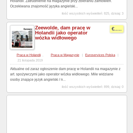
Holandii. Zatrudnienie na magazynie przy zbieraniu zamówień.
Oczekiwana znajomość języka angielski...
ilość wszystkich wyświetleń: 825, dzisiaj: 3
Zeewolde, dam pracę w
€.....
Holandii jako operator
wózka widłowego
Praca w Holandii
,
Praca w Magazynie
|
Euroservices Polska
|
21 listopada 2019
Aktualne od zaraz ogłoszenie dam pracę w Holandii na magazynie z
art. spożywczymi jako operator wózka widłowego. Mile widziane
osoby znające język angielski / n...
ilość wszystkich wyświetleń: 899, dzisiaj: 0