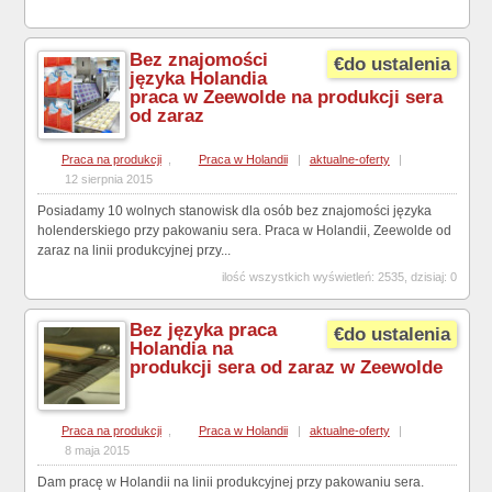
Bez znajomości
€do ustalenia
języka Holandia
praca w Zeewolde na produkcji sera
od zaraz
Praca na produkcji
,
Praca w Holandii
|
aktualne-oferty
|
12 sierpnia 2015
Posiadamy 10 wolnych stanowisk dla osób bez znajomości języka
holenderskiego przy pakowaniu sera. Praca w Holandii, Zeewolde od
zaraz na linii produkcyjnej przy...
ilość wszystkich wyświetleń: 2535, dzisiaj: 0
Bez języka praca
€do ustalenia
Holandia na
produkcji sera od zaraz w Zeewolde
Praca na produkcji
,
Praca w Holandii
|
aktualne-oferty
|
8 maja 2015
Dam pracę w Holandii na linii produkcyjnej przy pakowaniu sera.