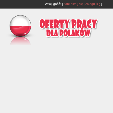
Witaj,
gość!
[
Zarejestruj się
|
Zaloguj się
]