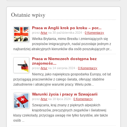
Ostatnie wpisy
Praca w Anglii krok po kroku – por...
przez
Artur
na 30 października 2024 -
0 Komentarzy
Wielka Brytania, mimo Brexitu i zmieniających się
przepisów imigracyjnych, nadal pozostaje jednym z
najbardziej atrakcyjnych kierunków dla osób poszukujących pr...
Praca w Niemczech dostępna bez
znajomośc...
przez
Artur
na 14 sierpnia 2024 -
0 Komentarzy
Niemcy, jako największa gospodarka Europy, od lat
przyciągają pracowników z całego świata, oferując stabilne
zatrudnienie i atrakcyjne warunki pracy. Wielu pote...
Warunki życia i pracy w Szwajcarii
przez
Artur
na 18 lipca 2024 -
0 Komentarzy
Szwajcaria, kraj znany z pięknych alpejskich
krajobrazów, precyzyjnych zegarków i światowej
klasy czekolady, przyciąga uwagę nie tylko turystów, ale także
osób ...