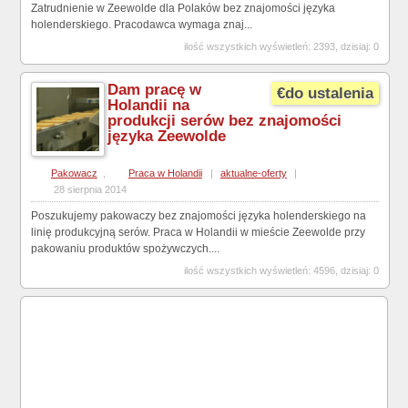
Zatrudnienie w Zeewolde dla Polaków bez znajomości języka
holenderskiego. Pracodawca wymaga znaj...
ilość wszystkich wyświetleń: 2393, dzisiaj: 0
Dam pracę w
€do ustalenia
Holandii na
produkcji serów bez znajomości
języka Zeewolde
Pakowacz
,
Praca w Holandii
|
aktualne-oferty
|
28 sierpnia 2014
Poszukujemy pakowaczy bez znajomości języka holenderskiego na
linię produkcyjną serów. Praca w Holandii w mieście Zeewolde przy
pakowaniu produktów spożywczych....
ilość wszystkich wyświetleń: 4596, dzisiaj: 0