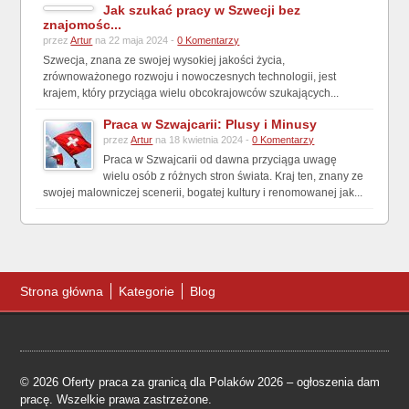
Jak szukać pracy w Szwecji bez
znajomośc...
przez
Artur
na 22 maja 2024 -
0 Komentarzy
Szwecja, znana ze swojej wysokiej jakości życia,
zrównoważonego rozwoju i nowoczesnych technologii, jest
krajem, który przyciąga wielu obcokrajowców szukających...
Praca w Szwajcarii: Plusy i Minusy
przez
Artur
na 18 kwietnia 2024 -
0 Komentarzy
Praca w Szwajcarii od dawna przyciąga uwagę
wielu osób z różnych stron świata. Kraj ten, znany ze
swojej malowniczej scenerii, bogatej kultury i renomowanej jak...
Strona główna
Kategorie
Blog
© 2026 Oferty praca za granicą dla Polaków 2026 – ogłoszenia dam
pracę. Wszelkie prawa zastrzeżone.