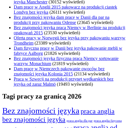
języka Manchester
(30152 wyświetleń)
Dam pracę w Anglii 2015 pakowacz na produkcji ciastek
Londyn bez języka
(26111 wyświetleń)
Bez znajomości języka dam pracę w Danii dla par na
produkcji przy pakowaniu Odense
(23645 wyświetleń)
Bez znajomości języka praca Niemcy w Berlinie na produkcji
opakowań 2015
(23530 wyświetleń)
Oferta pracy w Norwegii bez języka przy pakowaniu warzyw
Trondheim
(23389 wyświetleń)
Dam fizyczną pracę w Danii bez języka pakowanie mebli w
fabryce Aalborg
(21826 wyświetleń)
Bez znajomości języka fizyczna praca Niemcy sortowanie
warzyw Monachium
(21819 wyświetleń)
Dam pracę w Niemczech pakowanie owoców bez
znajomości języka Kolonia 2015
(21134 wyświetleń)
Praca w Szwecji na produkcji przynęt wędkarskich bez
języka od zaraz Malmö
(19493 wyświetleń)
Tagi pracy za granicą 2026
Bez znajomości języka
praca anglia
bez znajomości języka
praca anglia dla par
praca anglia fizyczna
praca anglia od