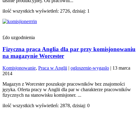
taśmie produkcyjnej. Od pracowni...
ilość wszystkich wyświetleń: 2726, dzisiaj: 1
£do uzgodnienia
Fizyczna praca Anglia dla par przy komisjonowaniu
na magazynie Worcester
Komisjonowanie
,
Praca w Anglii
|
ogloszenie-wygaslo
|
13 marca
2014
Magazyn z Worcester poszukuje pracowników bez znajomości
języka. Oferta pracy w Anglii dla par w charakterze pracowników
fizycznych na stanowisku komisjoner. ...
ilość wszystkich wyświetleń: 2878, dzisiaj: 0