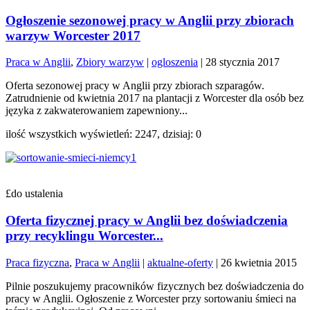
Ogłoszenie sezonowej pracy w Anglii przy zbiorach
warzyw Worcester 2017
Praca w Anglii
,
Zbiory warzyw
|
ogloszenia
|
28 stycznia 2017
Oferta sezonowej pracy w Anglii przy zbiorach szparagów.
Zatrudnienie od kwietnia 2017 na plantacji z Worcester dla osób bez
języka z zakwaterowaniem zapewniony...
ilość wszystkich wyświetleń: 2247, dzisiaj: 0
£do ustalenia
Oferta fizycznej pracy w Anglii bez doświadczenia
przy recyklingu Worcester...
Praca fizyczna
,
Praca w Anglii
|
aktualne-oferty
|
26 kwietnia 2015
Pilnie poszukujemy pracowników fizycznych bez doświadczenia do
pracy w Anglii. Ogłoszenie z Worcester przy sortowaniu śmieci na