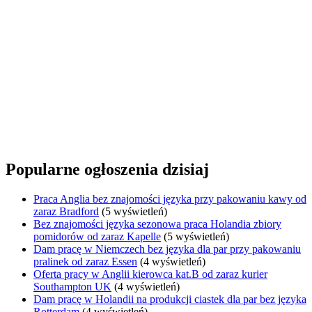
Popularne ogłoszenia dzisiaj
Praca Anglia bez znajomości języka przy pakowaniu kawy od
zaraz Bradford
(5 wyświetleń)
Bez znajomości języka sezonowa praca Holandia zbiory
pomidorów od zaraz Kapelle
(5 wyświetleń)
Dam pracę w Niemczech bez języka dla par przy pakowaniu
pralinek od zaraz Essen
(4 wyświetleń)
Oferta pracy w Anglii kierowca kat.B od zaraz kurier
Southampton UK
(4 wyświetleń)
Dam pracę w Holandii na produkcji ciastek dla par bez języka
Rotterdam
(4 wyświetleń)