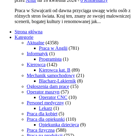
przez
Artur
na 18 kwietnia 2024 -
0 Komentarzy
Praca w Szwajcarii od dawna przyciąga uwagę wielu osób z
różnych stron świata. Kraj ten, znany ze swojej malowniczej
scenerii, bogatej kultury i renomowanej jak...
Strona główna
Kategorie
Aktualne
(4358)
Praca w Anglii
(781)
Informatyk
(1)
Programista
(1)
Kierowca
(142)
Kierowca kat. B
(89)
Mechanik samochodowy
(21)
Blacharz-Lakiernik
(8)
Ogłoszenia dam pracę
(15)
Operator maszyn
(57)
Operator CNC
(10)
Personel medyczny
(1)
Lekarz
(1)
Praca dla kobiet
(5)
Praca dla opiekunki
(110)
Opiekunka dziecięca
(9)
Praca fizyczna
(588)
Praca na produkcji
(757)