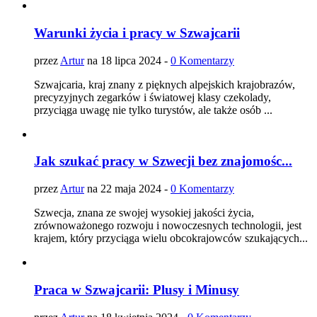
Warunki życia i pracy w Szwajcarii
przez
Artur
na 18 lipca 2024 -
0 Komentarzy
Szwajcaria, kraj znany z pięknych alpejskich krajobrazów,
precyzyjnych zegarków i światowej klasy czekolady,
przyciąga uwagę nie tylko turystów, ale także osób ...
Jak szukać pracy w Szwecji bez znajomośc...
przez
Artur
na 22 maja 2024 -
0 Komentarzy
Szwecja, znana ze swojej wysokiej jakości życia,
zrównoważonego rozwoju i nowoczesnych technologii, jest
krajem, który przyciąga wielu obcokrajowców szukających...
Praca w Szwajcarii: Plusy i Minusy