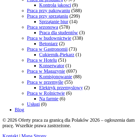
Kontrola jakosci
(9)
Praca przy pakowaniu
(588)
Praca przy sprzątaniu
(299)
Sprzątanie biur
(14)
Praca sezonowa
(578)
Praca dla studentów
(3)
Praca w budownictwie
(338)
Betoniarz
(2)
Praca w Gastronomii
(73)
Cukiernik-Piekarz
(1)
Praca w Hotelu
(51)
Konserwator
(1)
Praca w Magazynie
(697)
Komisjonowanie
(88)
Praca w przemyśle
(55)
Elektryk przemyslowy
(2)
Praca w Rolnictwie
(6)
Na farmie
(6)
Usługi
(0)
Blog
© 2026 Oferty praca za granicą dla Polaków 2026 – ogłoszenia dam
pracę. Wszelkie prawa zastrzeżone.
Kontakt
|
Mapa Strony