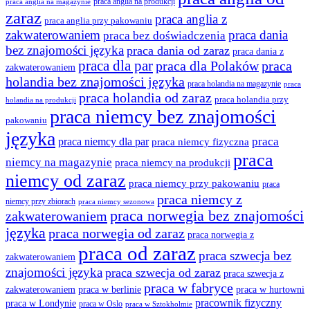
praca anglia na produkcji
praca anglia na magazynie
zaraz
praca anglia z
praca anglia przy pakowaniu
zakwaterowaniem
praca dania
praca bez doświadczenia
bez znajomości języka
praca dania od zaraz
praca dania z
praca dla par
praca
praca dla Polaków
zakwaterowaniem
holandia bez znajomości języka
praca holandia na magazynie
praca
praca holandia od zaraz
praca holandia przy
holandia na produkcji
praca niemcy bez znajomości
pakowaniu
języka
praca
praca niemcy dla par
praca niemcy fizyczna
praca
niemcy na magazynie
praca niemcy na produkcji
niemcy od zaraz
praca niemcy przy pakowaniu
praca
praca niemcy z
niemcy przy zbiorach
praca niemcy sezonowa
praca norwegia bez znajomości
zakwaterowaniem
języka
praca norwegia od zaraz
praca norwegia z
praca od zaraz
praca szwecja bez
zakwaterowaniem
znajomości języka
praca szwecja od zaraz
praca szwecja z
praca w fabryce
praca w berlinie
praca w hurtowni
zakwaterowaniem
pracownik fizyczny
praca w Londynie
praca w Oslo
praca w Sztokholmie