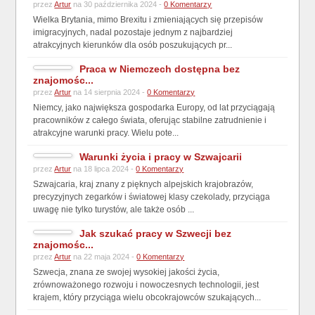
przez
Artur
na 30 października 2024 -
0 Komentarzy
Wielka Brytania, mimo Brexitu i zmieniających się przepisów
imigracyjnych, nadal pozostaje jednym z najbardziej
atrakcyjnych kierunków dla osób poszukujących pr...
Praca w Niemczech dostępna bez
znajomośc...
przez
Artur
na 14 sierpnia 2024 -
0 Komentarzy
Niemcy, jako największa gospodarka Europy, od lat przyciągają
pracowników z całego świata, oferując stabilne zatrudnienie i
atrakcyjne warunki pracy. Wielu pote...
Warunki życia i pracy w Szwajcarii
przez
Artur
na 18 lipca 2024 -
0 Komentarzy
Szwajcaria, kraj znany z pięknych alpejskich krajobrazów,
precyzyjnych zegarków i światowej klasy czekolady, przyciąga
uwagę nie tylko turystów, ale także osób ...
Jak szukać pracy w Szwecji bez
znajomośc...
przez
Artur
na 22 maja 2024 -
0 Komentarzy
Szwecja, znana ze swojej wysokiej jakości życia,
zrównoważonego rozwoju i nowoczesnych technologii, jest
krajem, który przyciąga wielu obcokrajowców szukających...