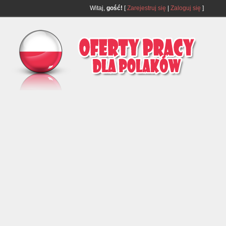
Witaj,
gość!
[
Zarejestruj się
|
Zaloguj się
]