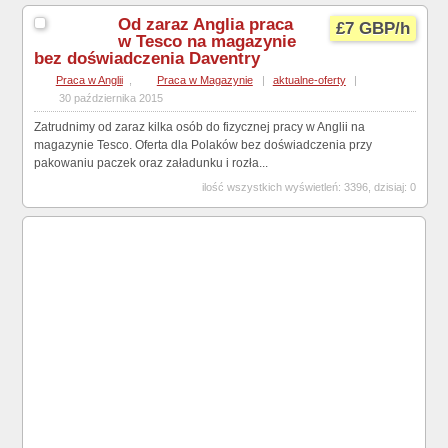
Od zaraz Anglia praca
£7 GBP/h
w Tesco na magazynie
bez doświadczenia Daventry
Praca w Anglii
,
Praca w Magazynie
|
aktualne-oferty
|
30 października 2015
Zatrudnimy od zaraz kilka osób do fizycznej pracy w Anglii na
magazynie Tesco. Oferta dla Polaków bez doświadczenia przy
pakowaniu paczek oraz załadunku i rozła...
ilość wszystkich wyświetleń: 3396, dzisiaj: 0