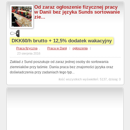
Od zaraz ogłoszenie fizycznej pracy
w Danii bez języka Sunds sortowanie
zie...
DKK60/h brutto + 12,5% dodatek wakacyjny
Praca fizyczna
,
Praca w Danii
|
ogloszenia
|
23 sierpnia 2016
Zakład z Sund poszukuje od zaraz jednej osoby do sortowania
ziemniaków przy taśmie. Dania praca bez znajomości języka oraz
doświadczenia przy zadaniach tego typ...
ilość wszystkich wyświetleń: 5137, dzisiaj: 0