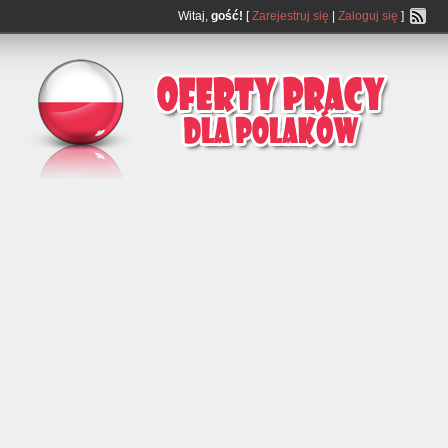
Witaj,
gość!
[
Zarejestruj się
|
Zaloguj się
]