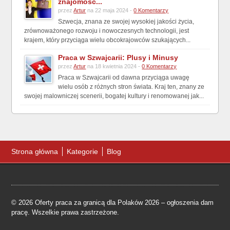
znajomośc...
przez
Artur
na 22 maja 2024 -
0 Komentarzy
Szwecja, znana ze swojej wysokiej jakości życia,
zrównoważonego rozwoju i nowoczesnych technologii, jest
krajem, który przyciąga wielu obcokrajowców szukających...
Praca w Szwajcarii: Plusy i Minusy
przez
Artur
na 18 kwietnia 2024 -
0 Komentarzy
Praca w Szwajcarii od dawna przyciąga uwagę
wielu osób z różnych stron świata. Kraj ten, znany ze
swojej malowniczej scenerii, bogatej kultury i renomowanej jak...
Strona główna
Kategorie
Blog
© 2026 Oferty praca za granicą dla Polaków 2026 – ogłoszenia dam
pracę. Wszelkie prawa zastrzeżone.