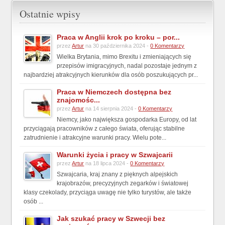
Ostatnie wpisy
Praca w Anglii krok po kroku – por...
przez
Artur
na 30 października 2024 -
0 Komentarzy
Wielka Brytania, mimo Brexitu i zmieniających się
przepisów imigracyjnych, nadal pozostaje jednym z
najbardziej atrakcyjnych kierunków dla osób poszukujących pr...
Praca w Niemczech dostępna bez
znajomośc...
przez
Artur
na 14 sierpnia 2024 -
0 Komentarzy
Niemcy, jako największa gospodarka Europy, od lat
przyciągają pracowników z całego świata, oferując stabilne
zatrudnienie i atrakcyjne warunki pracy. Wielu pote...
Warunki życia i pracy w Szwajcarii
przez
Artur
na 18 lipca 2024 -
0 Komentarzy
Szwajcaria, kraj znany z pięknych alpejskich
krajobrazów, precyzyjnych zegarków i światowej
klasy czekolady, przyciąga uwagę nie tylko turystów, ale także
osób ...
Jak szukać pracy w Szwecji bez