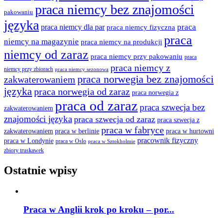
praca niemcy bez znajomości
pakowaniu
języka
praca
praca niemcy dla par
praca niemcy fizyczna
praca
niemcy na magazynie
praca niemcy na produkcji
niemcy od zaraz
praca niemcy przy pakowaniu
praca
praca niemcy z
niemcy przy zbiorach
praca niemcy sezonowa
praca norwegia bez znajomości
zakwaterowaniem
języka
praca norwegia od zaraz
praca norwegia z
praca od zaraz
praca szwecja bez
zakwaterowaniem
znajomości języka
praca szwecja od zaraz
praca szwecja z
praca w fabryce
praca w berlinie
praca w hurtowni
zakwaterowaniem
pracownik fizyczny
praca w Londynie
praca w Oslo
praca w Sztokholmie
zbiory truskawek
Ostatnie wpisy
Praca w Anglii krok po kroku – por...