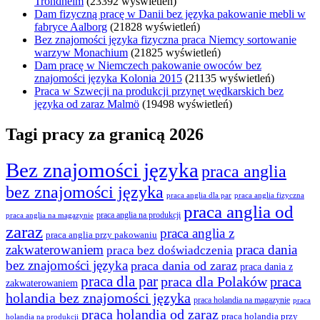
Trondheim
(23392 wyświetleń)
Dam fizyczną pracę w Danii bez języka pakowanie mebli w
fabryce Aalborg
(21828 wyświetleń)
Bez znajomości języka fizyczna praca Niemcy sortowanie
warzyw Monachium
(21825 wyświetleń)
Dam pracę w Niemczech pakowanie owoców bez
znajomości języka Kolonia 2015
(21135 wyświetleń)
Praca w Szwecji na produkcji przynęt wędkarskich bez
języka od zaraz Malmö
(19498 wyświetleń)
Tagi pracy za granicą 2026
Bez znajomości języka
praca anglia
bez znajomości języka
praca anglia dla par
praca anglia fizyczna
praca anglia od
praca anglia na produkcji
praca anglia na magazynie
zaraz
praca anglia z
praca anglia przy pakowaniu
zakwaterowaniem
praca dania
praca bez doświadczenia
bez znajomości języka
praca dania od zaraz
praca dania z
praca dla par
praca
praca dla Polaków
zakwaterowaniem
holandia bez znajomości języka
praca holandia na magazynie
praca
praca holandia od zaraz
praca holandia przy
holandia na produkcji