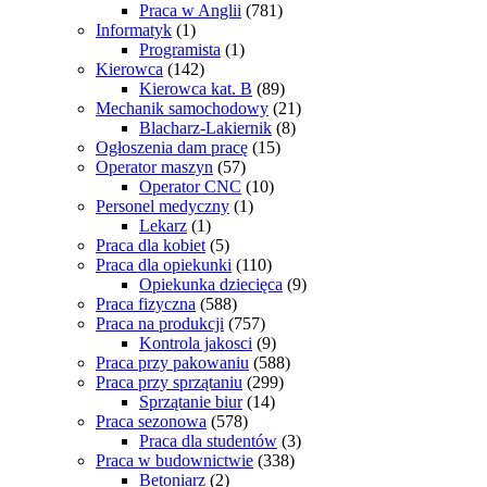
Praca w Anglii
(781)
Informatyk
(1)
Programista
(1)
Kierowca
(142)
Kierowca kat. B
(89)
Mechanik samochodowy
(21)
Blacharz-Lakiernik
(8)
Ogłoszenia dam pracę
(15)
Operator maszyn
(57)
Operator CNC
(10)
Personel medyczny
(1)
Lekarz
(1)
Praca dla kobiet
(5)
Praca dla opiekunki
(110)
Opiekunka dziecięca
(9)
Praca fizyczna
(588)
Praca na produkcji
(757)
Kontrola jakosci
(9)
Praca przy pakowaniu
(588)
Praca przy sprzątaniu
(299)
Sprzątanie biur
(14)
Praca sezonowa
(578)
Praca dla studentów
(3)
Praca w budownictwie
(338)
Betoniarz
(2)