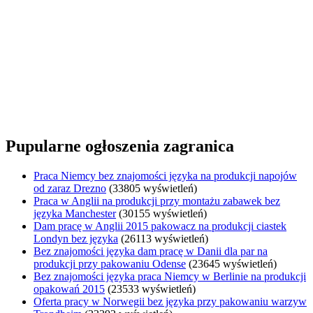
Pupularne ogłoszenia zagranica
Praca Niemcy bez znajomości języka na produkcji napojów
od zaraz Drezno
(33805 wyświetleń)
Praca w Anglii na produkcji przy montażu zabawek bez
języka Manchester
(30155 wyświetleń)
Dam pracę w Anglii 2015 pakowacz na produkcji ciastek
Londyn bez języka
(26113 wyświetleń)
Bez znajomości języka dam pracę w Danii dla par na
produkcji przy pakowaniu Odense
(23645 wyświetleń)
Bez znajomości języka praca Niemcy w Berlinie na produkcji
opakowań 2015
(23533 wyświetleń)
Oferta pracy w Norwegii bez języka przy pakowaniu warzyw