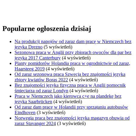
Popularne ogłoszenia dzisiaj
Na produkcji napojów od zaraz dam pracę w Niemczech bez
języka Drezno
(5 wyświetleń)
Sezonowa praca w Anglii przy zbiorach owoców dla par bez
języka 2017 Canterbury
(4 wyświetleń)
Planty pomidorów Holandia praca w ogrodnictwie od zaraz,
Haarsteeg 2019
(4 wyświetleń)
Od zaraz sezonowa praca Szwecja bez znajomości języka
zbiory kwiatów Boras 2022
(4 wyświetleń)
Bez znajomości języka fizyczna praca w Anglii pomocnik
śmieciarza od zaraz Londyn
(4 wyświetleń)
Praca w Niemczech jako kierowca c+e na plandekę bez
języka Saarbrücken
(4 wyświetleń)
Od zaraz dam pracę w Holandii przy sprzątaniu autobusów
Eindhoven
(3 wyświetleń)
Norwegia praca bez znajomości języka magazyn obuwia od
zaraz Stavanger 2024
(3 wyświetleń)