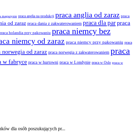
praca anglia od zaraz
praca anglia na produkcji
praca
na magazynie
praca dla par
praca
nia od zaraz
praca dania z zakwaterowaniem
praca niemcy bez
praca holandia przy pakowaniu
aca niemcy od zaraz
praca niemcy przy pakowaniu
praca
praca
a norwegia od zaraz
praca norwegia z zakwaterowaniem
a w fabryce
praca w hurtowni
praca w Londynie
praca w Oslo
praca w
nków dla osób poszukujących pr...