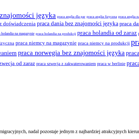
 znajomości języka
praca anglia dla par
praca anglia fizyczna
praca anglia 
praca dania bez znajomości języka
praca da
z doświadczenia
praca holandia od zaraz
a holandia na magazynie
praca holandia na produkcji
pr
praca niemcy na magazynie
izyczna
praca niemcy na produkcji
praca norwegia bez znajomości języka
waniem
prac
prac
zwecja od zaraz
praca w berlinie
praca szwecja z zakwaterowaniem
migracyjnych, nadal pozostaje jednym z najbardziej atrakcyjnych kieru