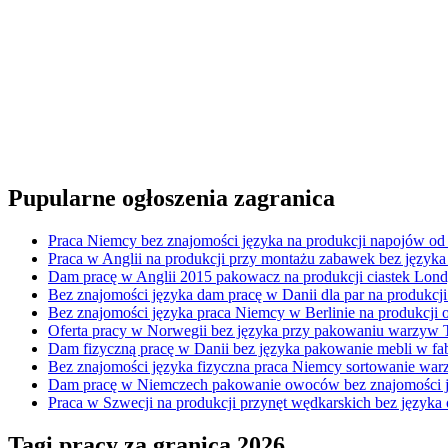
Pupularne ogłoszenia zagranica
Praca Niemcy bez znajomości języka na produkcji napojów od
Praca w Anglii na produkcji przy montażu zabawek bez język
Dam pracę w Anglii 2015 pakowacz na produkcji ciastek Lond
Bez znajomości języka dam pracę w Danii dla par na produkc
Bez znajomości języka praca Niemcy w Berlinie na produkcji
Oferta pracy w Norwegii bez języka przy pakowaniu warzyw
Dam fizyczną pracę w Danii bez języka pakowanie mebli w fa
Bez znajomości języka fizyczna praca Niemcy sortowanie w
Dam pracę w Niemczech pakowanie owoców bez znajomości j
Praca w Szwecji na produkcji przynęt wędkarskich bez języka
Tagi pracy za granicą 2026