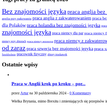
Bez znajomości języka
praca anglia bez
praca anglia z zakwaterowaniem
praca be
anglia przy pakowaniu
praca holandia bez znajomości języka
dla Polaków
prac
znajomości języka
praca niemcy dla par
praca niemcy f
praca niemcy z zakwatero
niemcy przy zbiorach
praca niemcy sezonowa
od zaraz
praca szwecja bez znajomości języka
praca s
pracownik fizyczny
zbiory truskawek
Sztokholmie
Ostatnie wpisy
Praca w Anglii krok po kroku – por...
przez
Artur
na 30 października 2024 -
0 Komentarzy
Wielka Brytania, mimo Brexitu i zmieniających się przepisów i