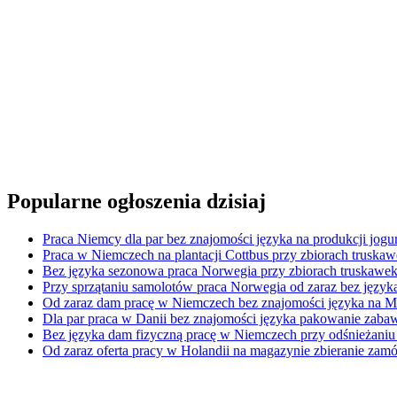
Popularne ogłoszenia dzisiaj
Praca Niemcy dla par bez znajomości języka na produkcji jogu
Praca w Niemczech na plantacji Cottbus przy zbiorach truska
Bez języka sezonowa praca Norwegia przy zbiorach truskawek
Przy sprzątaniu samolotów praca Norwegia od zaraz bez język
Od zaraz dam pracę w Niemczech bez znajomości języka na M
Dla par praca w Danii bez znajomości języka pakowanie zab
Bez języka dam fizyczną pracę w Niemczech przy odśnieżaniu
Od zaraz oferta pracy w Holandii na magazynie zbieranie zamó