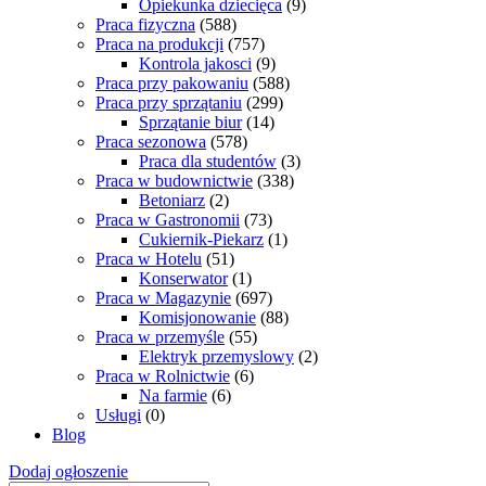
Opiekunka dziecięca
(9)
Praca fizyczna
(588)
Praca na produkcji
(757)
Kontrola jakosci
(9)
Praca przy pakowaniu
(588)
Praca przy sprzątaniu
(299)
Sprzątanie biur
(14)
Praca sezonowa
(578)
Praca dla studentów
(3)
Praca w budownictwie
(338)
Betoniarz
(2)
Praca w Gastronomii
(73)
Cukiernik-Piekarz
(1)
Praca w Hotelu
(51)
Konserwator
(1)
Praca w Magazynie
(697)
Komisjonowanie
(88)
Praca w przemyśle
(55)
Elektryk przemyslowy
(2)
Praca w Rolnictwie
(6)
Na farmie
(6)
Usługi
(0)
Blog
Dodaj ogłoszenie