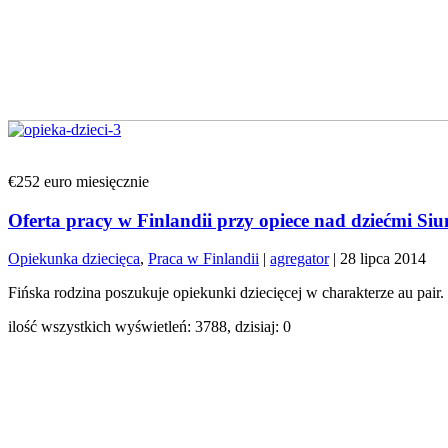
€252 euro miesięcznie
Oferta pracy w Finlandii przy opiece nad dziećmi Siunt
Opiekunka dziecięca
,
Praca w Finlandii
|
agregator
|
28 lipca 2014
Fińska rodzina poszukuje opiekunki dziecięcej w charakterze au pair.
ilość wszystkich wyświetleń: 3788, dzisiaj: 0