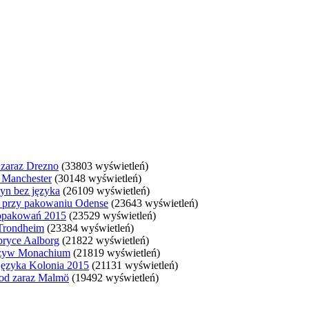
 zaraz Drezno
(33803 wyświetleń)
a Manchester
(30148 wyświetleń)
yn bez języka
(26109 wyświetleń)
ji przy pakowaniu Odense
(23643 wyświetleń)
 opakowań 2015
(23529 wyświetleń)
 Trondheim
(23384 wyświetleń)
bryce Aalborg
(21822 wyświetleń)
arzyw Monachium
(21819 wyświetleń)
ęzyka Kolonia 2015
(21131 wyświetleń)
 od zaraz Malmö
(19492 wyświetleń)