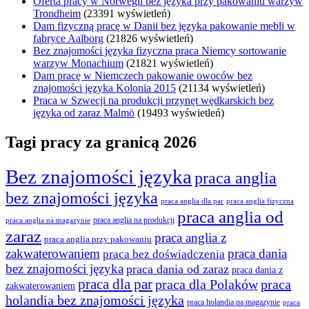
Oferta pracy w Norwegii bez języka przy pakowaniu warzyw
Trondheim
(23391 wyświetleń)
Dam fizyczną pracę w Danii bez języka pakowanie mebli w
fabryce Aalborg
(21826 wyświetleń)
Bez znajomości języka fizyczna praca Niemcy sortowanie
warzyw Monachium
(21821 wyświetleń)
Dam pracę w Niemczech pakowanie owoców bez
znajomości języka Kolonia 2015
(21134 wyświetleń)
Praca w Szwecji na produkcji przynęt wędkarskich bez
języka od zaraz Malmö
(19493 wyświetleń)
Tagi pracy za granicą 2026
Bez znajomości języka
praca anglia
bez znajomości języka
praca anglia dla par
praca anglia fizyczna
praca anglia od
praca anglia na produkcji
praca anglia na magazynie
zaraz
praca anglia z
praca anglia przy pakowaniu
zakwaterowaniem
praca dania
praca bez doświadczenia
bez znajomości języka
praca dania od zaraz
praca dania z
praca dla par
praca
praca dla Polaków
zakwaterowaniem
holandia bez znajomości języka
praca holandia na magazynie
praca