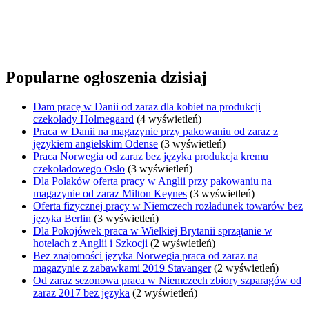
Popularne ogłoszenia dzisiaj
Dam pracę w Danii od zaraz dla kobiet na produkcji
czekolady Holmegaard
(4 wyświetleń)
Praca w Danii na magazynie przy pakowaniu od zaraz z
językiem angielskim Odense
(3 wyświetleń)
Praca Norwegia od zaraz bez języka produkcja kremu
czekoladowego Oslo
(3 wyświetleń)
Dla Polaków oferta pracy w Anglii przy pakowaniu na
magazynie od zaraz Milton Keynes
(3 wyświetleń)
Oferta fizycznej pracy w Niemczech rozładunek towarów bez
języka Berlin
(3 wyświetleń)
Dla Pokojówek praca w Wielkiej Brytanii sprzątanie w
hotelach z Anglii i Szkocji
(2 wyświetleń)
Bez znajomości języka Norwegia praca od zaraz na
magazynie z zabawkami 2019 Stavanger
(2 wyświetleń)
Od zaraz sezonowa praca w Niemczech zbiory szparagów od
zaraz 2017 bez języka
(2 wyświetleń)