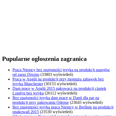
Pupularne ogłoszenia zagranica
Praca Niemcy bez znajomości języka na produkcji napojów
od zaraz Drezno
(33803 wyświetleń)
Praca w Anglii na produkcji przy montażu zabawek bez
języka Manchester
(30153 wyświetleń)
Dam pracę w Anglii 2015 pakowacz na produkcji ciastek
Londyn bez języka
(26112 wyświetleń)
Bez znajomości języka dam pracę w Danii dla par na
produkcji przy pakowaniu Odense
(23645 wyświetleń)
Bez znajomości języka praca Niemcy w Berlinie na produkcji
opakowań 2015
(23530 wyświetleń)