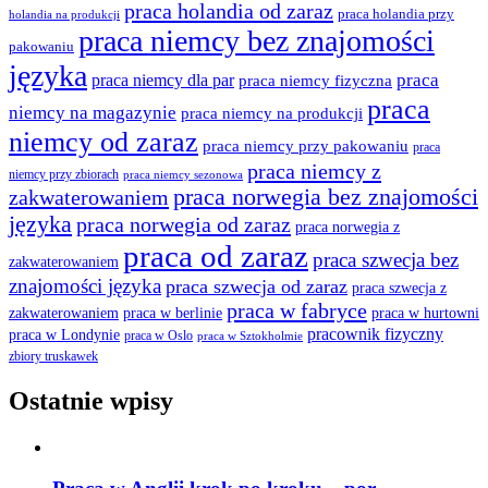
praca holandia od zaraz
praca holandia przy
holandia na produkcji
praca niemcy bez znajomości
pakowaniu
języka
praca
praca niemcy dla par
praca niemcy fizyczna
praca
niemcy na magazynie
praca niemcy na produkcji
niemcy od zaraz
praca niemcy przy pakowaniu
praca
praca niemcy z
niemcy przy zbiorach
praca niemcy sezonowa
praca norwegia bez znajomości
zakwaterowaniem
języka
praca norwegia od zaraz
praca norwegia z
praca od zaraz
praca szwecja bez
zakwaterowaniem
znajomości języka
praca szwecja od zaraz
praca szwecja z
praca w fabryce
praca w berlinie
praca w hurtowni
zakwaterowaniem
pracownik fizyczny
praca w Londynie
praca w Oslo
praca w Sztokholmie
zbiory truskawek
Ostatnie wpisy