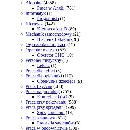
Aktualne
(4358)
Praca w Anglii
(781)
Informatyk
(1)
Programista
(1)
Kierowca
(142)
Kierowca kat. B
(89)
Mechanik samochodowy
(21)
Blacharz-Lakiernik
(8)
Ogłoszenia dam pracę
(15)
Operator maszyn
(57)
Operator CNC
(10)
Personel medyczny
(1)
Lekarz
(1)
Praca dla kobiet
(5)
Praca dla opiekunki
(110)
Opiekunka dziecięca
(9)
Praca fizyczna
(588)
Praca na produkcji
(757)
Kontrola jakosci
(9)
Praca przy pakowaniu
(588)
Praca przy sprzątaniu
(299)
Sprzątanie biur
(14)
Praca sezonowa
(578)
Praca dla studentów
(3)
Praca w budownictwie
(338)