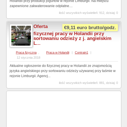
Holandii przy produkcji jogurtów w rejonie Limburgii. Na miejscu
zapewnione zakwaterowanie odpłatne....
ilość wszystkich wyświetleń: 912, dzisiaj: 0
Oferta
€9,11 euro brutto/godz.
fizycznej pracy w Holandii przy
sortowaniu odzieży z j. angielskim
L...
Praca fizyczna
,
Praca w Holandii
|
Contrain1
|
12 stycznia 2018
Aktualne ogłoszenie do fizycznej pracy w Holandii ze znajomością
języka angielskiego przy sortowaniu odzieży używanej przy taśmie w
rejonie Limburgii. Agencj...
ilość wszystkich wyświetleń: 881, dzisiaj: 0