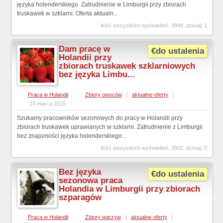
języka holenderskiego. Zatrudnienie w Limburgii przy zbiorach
truskawek w szklarni. Oferta aktualn...
ilość wszystkich wyświetleń: 3948, dzisiaj: 1
Dam pracę w
€do ustalenia
Holandii przy
zbiorach truskawek szklarniowych
bez języka Limbu...
Praca w Holandii
,
Zbiory owoców
|
aktualne-oferty
|
23 marca 2015
Szukamy pracowników sezonowych do pracy w Holandii przy
zbiorach truskawek uprawianych w szklarni. Zatrudnienie z Limburgii
bez znajomości języka holenderskiego...
ilość wszystkich wyświetleń: 3602, dzisiaj: 0
Bez języka
€do ustalenia
sezonowa praca
Holandia w Limburgii przy zbiorach
szparagów
Praca w Holandii
,
Zbiory warzyw
|
aktualne-oferty
|