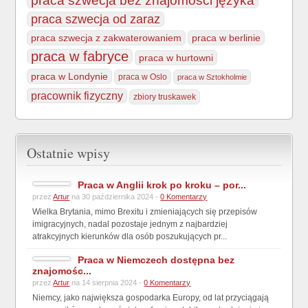
praca szwecja bez znajomości języka
praca szwecja od zaraz
praca szwecja z zakwaterowaniem
praca w berlinie
praca w fabryce
praca w hurtowni
praca w Londynie
praca w Oslo
praca w Sztokholmie
pracownik fizyczny
zbiory truskawek
Ostatnie wpisy
Praca w Anglii krok po kroku – por...
przez
Artur
na 30 października 2024 -
0 Komentarzy
Wielka Brytania, mimo Brexitu i zmieniających się przepisów
imigracyjnych, nadal pozostaje jednym z najbardziej
atrakcyjnych kierunków dla osób poszukujących pr...
Praca w Niemczech dostępna bez
znajomośc...
przez
Artur
na 14 sierpnia 2024 -
0 Komentarzy
Niemcy, jako największa gospodarka Europy, od lat przyciągają