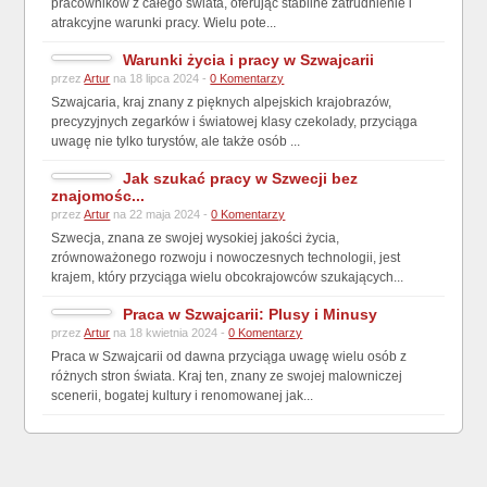
pracowników z całego świata, oferując stabilne zatrudnienie i
atrakcyjne warunki pracy. Wielu pote...
Warunki życia i pracy w Szwajcarii
przez
Artur
na 18 lipca 2024 -
0 Komentarzy
Szwajcaria, kraj znany z pięknych alpejskich krajobrazów,
precyzyjnych zegarków i światowej klasy czekolady, przyciąga
uwagę nie tylko turystów, ale także osób ...
Jak szukać pracy w Szwecji bez
znajomośc...
przez
Artur
na 22 maja 2024 -
0 Komentarzy
Szwecja, znana ze swojej wysokiej jakości życia,
zrównoważonego rozwoju i nowoczesnych technologii, jest
krajem, który przyciąga wielu obcokrajowców szukających...
Praca w Szwajcarii: Plusy i Minusy
przez
Artur
na 18 kwietnia 2024 -
0 Komentarzy
Praca w Szwajcarii od dawna przyciąga uwagę wielu osób z
różnych stron świata. Kraj ten, znany ze swojej malowniczej
scenerii, bogatej kultury i renomowanej jak...