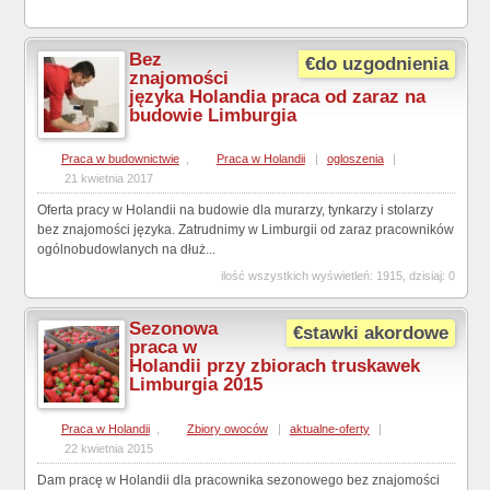
Bez
€do uzgodnienia
znajomości
języka Holandia praca od zaraz na
budowie Limburgia
Praca w budownictwie
,
Praca w Holandii
|
ogloszenia
|
21 kwietnia 2017
Oferta pracy w Holandii na budowie dla murarzy, tynkarzy i stolarzy
bez znajomości języka. Zatrudnimy w Limburgii od zaraz pracowników
ogólnobudowlanych na dłuż...
ilość wszystkich wyświetleń: 1915, dzisiaj: 0
Sezonowa
€stawki akordowe
praca w
Holandii przy zbiorach truskawek
Limburgia 2015
Praca w Holandii
,
Zbiory owoców
|
aktualne-oferty
|
22 kwietnia 2015
Dam pracę w Holandii dla pracownika sezonowego bez znajomości