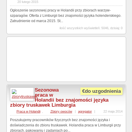
20 lutego 2015
Ogłoszenie sezonowej pracy w Holandii przy zbiorach warzyw-
szparagów. Oferta z Limburgii bez znajomości języka holenderskiego.
Zatrudnienie od marca 2015. St...
ilość wszystkich wyświetleń: 5046, dzisiaj: 0
Sezonowa
€do uzgodnienia
praca w
Holandii bez znajomości języka
zbiory truskawek Limburgia
Praca w Holandii
,
Zbiory owoców
|
agregator
|
22 maja 2014
Poszukujemy pracowników fizycznych bez znajomości języka i
doświadczenia do zbioru truskawek. Holandia praca w Limburgii przy
zbiorach, pakowaniu i zadaniach po...