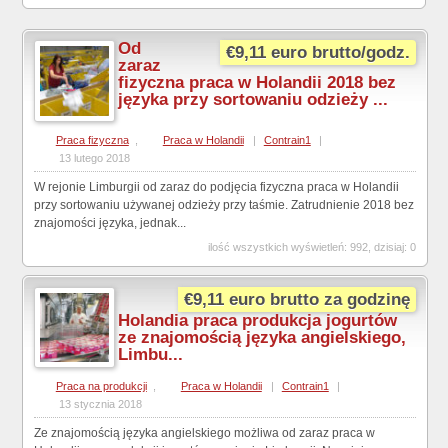
Od
€9,11 euro brutto/godz.
zaraz
fizyczna praca w Holandii 2018 bez
języka przy sortowaniu odzieży ...
Praca fizyczna
,
Praca w Holandii
|
Contrain1
|
13 lutego 2018
W rejonie Limburgii od zaraz do podjęcia fizyczna praca w Holandii
przy sortowaniu używanej odzieży przy taśmie. Zatrudnienie 2018 bez
znajomości języka, jednak...
ilość wszystkich wyświetleń: 992, dzisiaj: 0
€9,11 euro brutto za godzinę
Holandia praca produkcja jogurtów
ze znajomością języka angielskiego,
Limbu...
Praca na produkcji
,
Praca w Holandii
|
Contrain1
|
13 stycznia 2018
Ze znajomością języka angielskiego możliwa od zaraz praca w