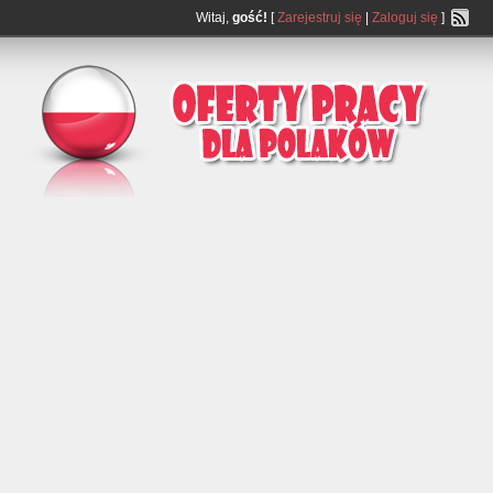
Witaj,
gość!
[
Zarejestruj się
|
Zaloguj się
]