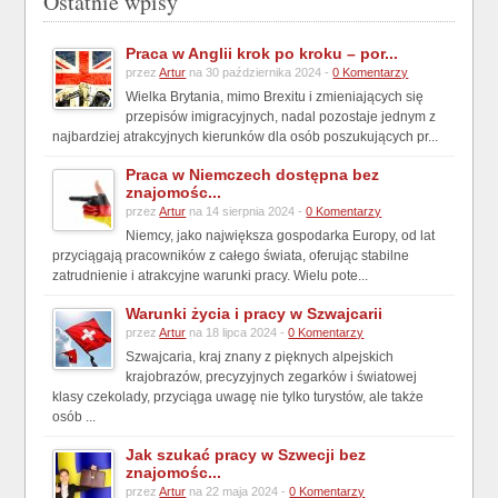
Ostatnie wpisy
Praca w Anglii krok po kroku – por...
przez
Artur
na 30 października 2024 -
0 Komentarzy
Wielka Brytania, mimo Brexitu i zmieniających się
przepisów imigracyjnych, nadal pozostaje jednym z
najbardziej atrakcyjnych kierunków dla osób poszukujących pr...
Praca w Niemczech dostępna bez
znajomośc...
przez
Artur
na 14 sierpnia 2024 -
0 Komentarzy
Niemcy, jako największa gospodarka Europy, od lat
przyciągają pracowników z całego świata, oferując stabilne
zatrudnienie i atrakcyjne warunki pracy. Wielu pote...
Warunki życia i pracy w Szwajcarii
przez
Artur
na 18 lipca 2024 -
0 Komentarzy
Szwajcaria, kraj znany z pięknych alpejskich
krajobrazów, precyzyjnych zegarków i światowej
klasy czekolady, przyciąga uwagę nie tylko turystów, ale także
osób ...
Jak szukać pracy w Szwecji bez
znajomośc...
przez
Artur
na 22 maja 2024 -
0 Komentarzy