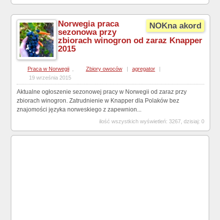
Norwegia praca
NOKna akord
sezonowa przy
zbiorach winogron od zaraz Knapper
2015
Praca w Norwegii
,
Zbiory owoców
|
agregator
|
19 września 2015
Aktualne ogłoszenie sezonowej pracy w Norwegii od zaraz przy
zbiorach winogron. Zatrudnienie w Knapper dla Polaków bez
znajomości języka norweskiego z zapewnion...
ilość wszystkich wyświetleń: 3267, dzisiaj: 0