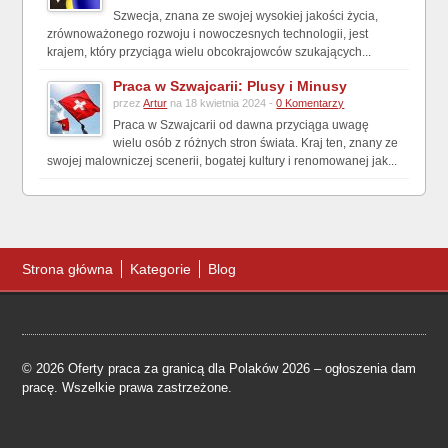
Szwecja, znana ze swojej wysokiej jakości życia,
zrównoważonego rozwoju i nowoczesnych technologii, jest
krajem, który przyciąga wielu obcokrajowców szukających...
Praca w Szwajcarii: Plusy i Minusy
przez
Artur
na 18 kwietnia 2024 -
0 Komentarzy
Praca w Szwajcarii od dawna przyciąga uwagę
wielu osób z różnych stron świata. Kraj ten, znany ze
swojej malowniczej scenerii, bogatej kultury i renomowanej jak...
Strona główna
Kategorie
Blog
© 2026 Oferty praca za granicą dla Polaków 2026 – ogłoszenia dam
pracę. Wszelkie prawa zastrzeżone.