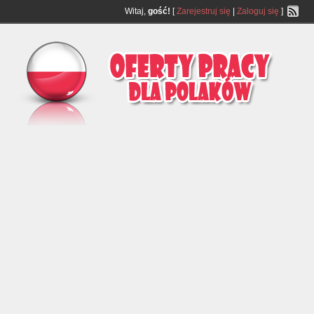
Witaj,
gość!
[
Zarejestruj się
|
Zaloguj się
]