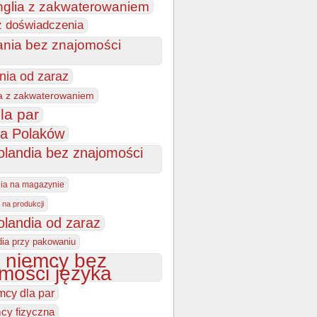
nglia z zakwaterowaniem
z doświadczenia
ania bez znajomości
nia od zaraz
a z zakwaterowaniem
la par
la Polaków
olandia bez znajomości
dia na magazynie
 na produkcji
olandia od zaraz
dia przy pakowaniu
 niemcy bez
mości języka
mcy dla par
cy fizyczna