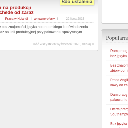
€do ustalenia
i na produkcji
chede od zaraz
Praca w Holandii
|
aktualne-oferty
|
22 lipca 2015
 bez znajomości języka holenderskiego i doświadczenia.
raz na linii produkcyjnej przy pakowaniu spożywczym.
Popularne
ilość wszystkich wyświetleń: 2076, dzisiaj: 0
Dam pracę w
bez języka
Bez znajom
zbiory pom
Praca Angl
kawy od za
Dam pracę 
pakowaniu 
Oferta prac
Southampt
Bez języka