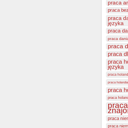
praca a
praca be
praca d
języka
praca da
praca dani
praca d
praca d
praca h
języka
praca holan
praca holandia
praca h
praca holan
praca
znajo
praca nie
praca niem