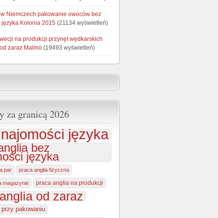
 w Niemczech pakowanie owoców bez
 języka Kolonia 2015
(21134 wyświetleń)
wecji na produkcji przynęt wędkarskich
 od zaraz Malmö
(19493 wyświetleń)
y za granicą 2026
najomości języka
anglia bez
ości języka
la par
praca anglia fizyczna
praca anglia na produkcji
na magazynie
anglia od zaraz
a przy pakowaniu