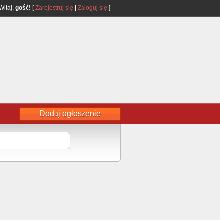
Witaj,
gość!
[
Zarejestruj się
|
Zaloguj się
]
Dodaj ogłoszenie