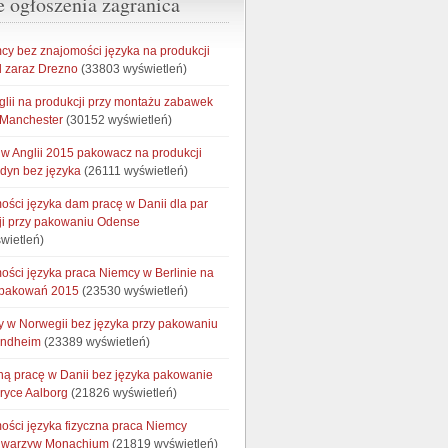
e ogłoszenia zagranica
cy bez znajomości języka na produkcji
 zaraz Drezno
(33803 wyświetleń)
glii na produkcji przy montażu zabawek
 Manchester
(30152 wyświetleń)
w Anglii 2015 pakowacz na produkcji
ndyn bez języka
(26111 wyświetleń)
ości języka dam pracę w Danii dla par
ji przy pakowaniu Odense
wietleń)
ości języka praca Niemcy w Berlinie na
opakowań 2015
(23530 wyświetleń)
cy w Norwegii bez języka przy pakowaniu
ondheim
(23389 wyświetleń)
ną pracę w Danii bez języka pakowanie
bryce Aalborg
(21826 wyświetleń)
ości języka fizyczna praca Niemcy
e warzyw Monachium
(21819 wyświetleń)