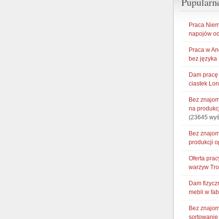
Pupularn
Praca Niem
napojów od
Praca w An
bez języka
Dam pracę 
ciastek Lo
Bez znajom
na produkc
(23645 wyś
Bez znajom
produkcji 
Oferta pra
warzyw Tr
Dam fizycz
mebli w fa
Bez znajom
sortowani