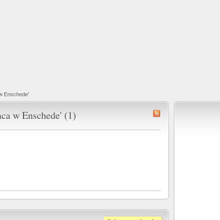
 w Enschede'
aca w Enschede' (1)