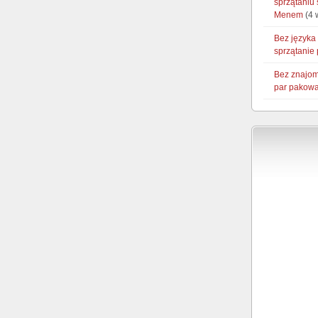
sprzątaniu
Menem
(4 
Bez języka
sprzątanie
Bez znajom
par pakowa