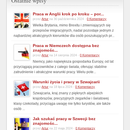
Ostatnie wpisy
Praca w Anglii krok po kroku – por...
przez
Artur
na 30 października 2024 -
0 Komentarzy
Wielka Brytania, mimo Brexitu i zmieniających się
przepisów imigracyjnych, nadal pozostaje jednym z
najbardziej atrakcyjnych kierunków dla osób poszukujących pr...
Praca w Niemczech dostępna bez
znajomośc...
przez
Artur
na 14 sierpnia 2024 -
0 Komentarzy
Niemcy, jako największa gospodarka Europy, od lat
przyciągają pracowników z całego świata, oferując stabilne
zatrudnienie i atrakcyjne warunki pracy. Wielu pote...
Warunki życia i pracy w Szwajcarii
przez
Artur
na 18 lipca 2024 -
0 Komentarzy
Szwajcaria, kraj znany z pięknych alpejskich
krajobrazów, precyzyjnych zegarków i światowej
klasy czekolady, przyciąga uwagę nie tylko turystów, ale także
osób ...
Jak szukać pracy w Szwecji bez
znajomośc...
przez
Artur
na 22 maja 2024 -
0 Komentarzy