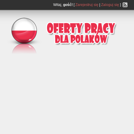
Witaj,
gość!
[
Zarejestruj się
|
Zaloguj się
]