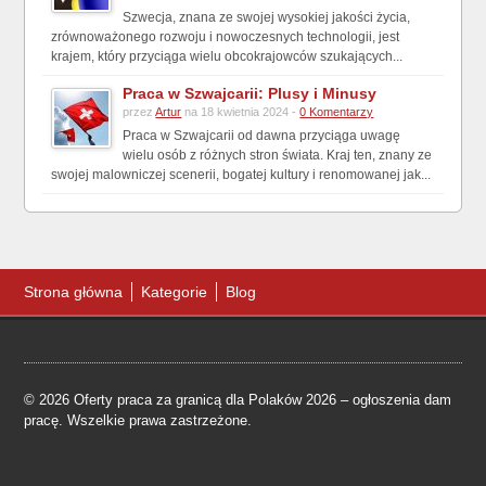
Szwecja, znana ze swojej wysokiej jakości życia,
zrównoważonego rozwoju i nowoczesnych technologii, jest
krajem, który przyciąga wielu obcokrajowców szukających...
Praca w Szwajcarii: Plusy i Minusy
przez
Artur
na 18 kwietnia 2024 -
0 Komentarzy
Praca w Szwajcarii od dawna przyciąga uwagę
wielu osób z różnych stron świata. Kraj ten, znany ze
swojej malowniczej scenerii, bogatej kultury i renomowanej jak...
Strona główna
Kategorie
Blog
© 2026 Oferty praca za granicą dla Polaków 2026 – ogłoszenia dam
pracę. Wszelkie prawa zastrzeżone.