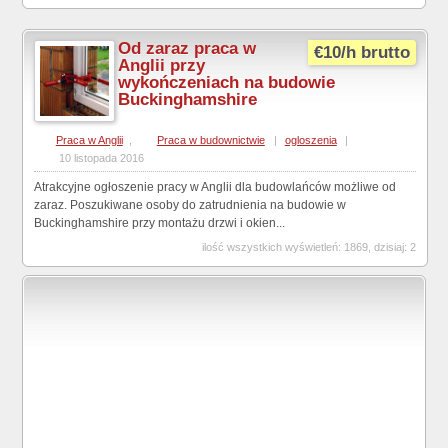
Od zaraz praca w
€10/h brutto
Anglii przy
wykończeniach na budowie
Buckinghamshire
Praca w Anglii
,
Praca w budownictwie
|
ogloszenia
|
10 listopada 2016
Atrakcyjne ogłoszenie pracy w Anglii dla budowlańców możliwe od
zaraz. Poszukiwane osoby do zatrudnienia na budowie w
Buckinghamshire przy montażu drzwi i okien...
ilość wszystkich wyświetleń: 1869, dzisiaj: 2