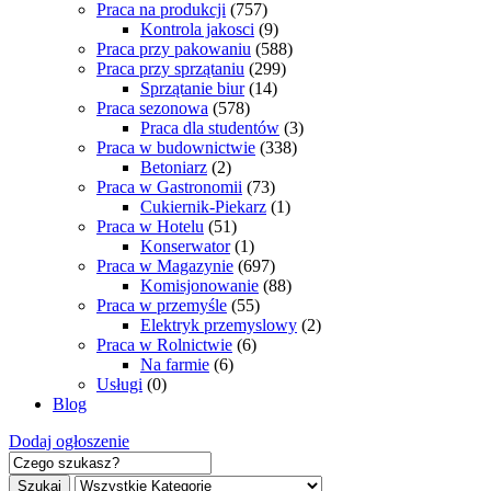
Praca na produkcji
(757)
Kontrola jakosci
(9)
Praca przy pakowaniu
(588)
Praca przy sprzątaniu
(299)
Sprzątanie biur
(14)
Praca sezonowa
(578)
Praca dla studentów
(3)
Praca w budownictwie
(338)
Betoniarz
(2)
Praca w Gastronomii
(73)
Cukiernik-Piekarz
(1)
Praca w Hotelu
(51)
Konserwator
(1)
Praca w Magazynie
(697)
Komisjonowanie
(88)
Praca w przemyśle
(55)
Elektryk przemyslowy
(2)
Praca w Rolnictwie
(6)
Na farmie
(6)
Usługi
(0)
Blog
Dodaj ogłoszenie
Szukaj