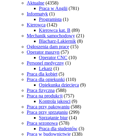
Aktualne
(4358)
Praca w Anglii
(781)
Informatyk
(1)
Programista
(1)
Kierowca
(142)
Kierowca kat. B
(89)
Mechanik samochodowy
(21)
Blacharz-Lakiernik
(8)
Ogłoszenia dam pracę
(15)
Operator maszyn
(57)
Operator CNC
(10)
Personel medyczny
(1)
Lekarz
(1)
Praca dla kobiet
(5)
Praca dla opiekunki
(110)
Opiekunka dziecięca
(9)
Praca fizyczna
(588)
Praca na produkcji
(757)
Kontrola jakosci
(9)
Praca przy pakowaniu
(588)
Praca przy sprzątaniu
(299)
Sprzątanie biur
(14)
Praca sezonowa
(578)
Praca dla studentów
(3)
Praca w budownictwie
(338)