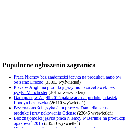
Pupularne ogłoszenia zagranica
Praca Niemcy bez znajomości języka na produkcji napojów
od zaraz Drezno
(33803 wyświetleń)
Praca w Anglii na produkcji przy montażu zabawek bez
języka Manchester
(30152 wyświetleń)
Dam pracę w Anglii 2015 pakowacz na produkcji ciastek
Londyn bez języka
(26110 wyświetleń)
Bez znajomości języka dam pracę w Danii dla par na
produkcji przy pakowaniu Odense
(23645 wyświetleń)
Bez znajomości języka praca Niemcy w Berlinie na produkcji
opakowań 2015
(23530 wyświetleń)