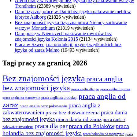
Oferta pracy w Norwegii bez języka przy pakowaniu warzyw
Trondheim
(23389 wyświetleń)
Dam fizyczną pracę w Danii bez języka pakowanie mebli w
fabryce Aalborg
(21826 wyświetleń)
Bez znajomości języka fizyczna praca Niemcy sortowanie
warzyw Monachium
(21819 wyświetleń)
Dam pracę w Niemczech pakowanie owoców bez
znajomości języka Kolonia 2015
(21134 wyświetleń)
Praca w Szwecji na produkcji przynęt wędkarskich bez
języka od zaraz Malmö
(19493 wyświetleń)
Tagi pracy za granicą 2026
Bez znajomości języka
praca anglia
bez znajomości języka
praca anglia dla par
praca anglia fizyczna
praca anglia od
praca anglia na produkcji
praca anglia na magazynie
zaraz
praca anglia z
praca anglia przy pakowaniu
zakwaterowaniem
praca dania
praca bez doświadczenia
bez znajomości języka
praca dania od zaraz
praca dania z
praca dla par
praca
praca dla Polaków
zakwaterowaniem
holandia bez znajomości języka
praca holandia na magazynie
praca