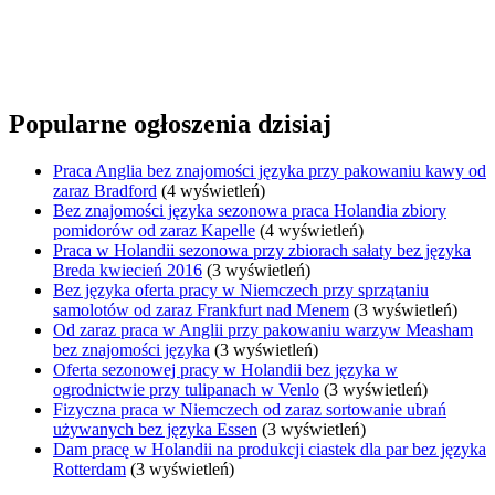
Popularne ogłoszenia dzisiaj
Praca Anglia bez znajomości języka przy pakowaniu kawy od
zaraz Bradford
(4 wyświetleń)
Bez znajomości języka sezonowa praca Holandia zbiory
pomidorów od zaraz Kapelle
(4 wyświetleń)
Praca w Holandii sezonowa przy zbiorach sałaty bez języka
Breda kwiecień 2016
(3 wyświetleń)
Bez języka oferta pracy w Niemczech przy sprzątaniu
samolotów od zaraz Frankfurt nad Menem
(3 wyświetleń)
Od zaraz praca w Anglii przy pakowaniu warzyw Measham
bez znajomości języka
(3 wyświetleń)
Oferta sezonowej pracy w Holandii bez języka w
ogrodnictwie przy tulipanach w Venlo
(3 wyświetleń)
Fizyczna praca w Niemczech od zaraz sortowanie ubrań
używanych bez języka Essen
(3 wyświetleń)
Dam pracę w Holandii na produkcji ciastek dla par bez języka
Rotterdam
(3 wyświetleń)