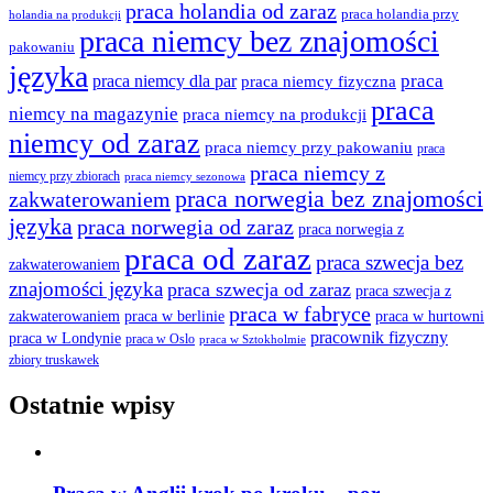
praca holandia od zaraz
praca holandia przy
holandia na produkcji
praca niemcy bez znajomości
pakowaniu
języka
praca
praca niemcy dla par
praca niemcy fizyczna
praca
niemcy na magazynie
praca niemcy na produkcji
niemcy od zaraz
praca niemcy przy pakowaniu
praca
praca niemcy z
niemcy przy zbiorach
praca niemcy sezonowa
praca norwegia bez znajomości
zakwaterowaniem
języka
praca norwegia od zaraz
praca norwegia z
praca od zaraz
praca szwecja bez
zakwaterowaniem
znajomości języka
praca szwecja od zaraz
praca szwecja z
praca w fabryce
praca w berlinie
praca w hurtowni
zakwaterowaniem
pracownik fizyczny
praca w Londynie
praca w Oslo
praca w Sztokholmie
zbiory truskawek
Ostatnie wpisy