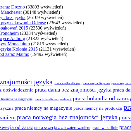
 zaraz Drezno
(33803 wyświetleń)
a Manchester
(30148 wyświetleń)
yn bez języka
(26109 wyświetleń)
ji przy pakowaniu Odense
(23643 wyświetleń)
 opakowań 2015
(23530 wyświetleń)
 Trondheim
(23384 wyświetleń)
bryce Aalborg
(21822 wyświetleń)
arzyw Monachium
(21819 wyświetleń)
ęzyka Kolonia 2015
(21131 wyświetleń)
 od zaraz Malmö
(19492 wyświetleń)
 znajomości języka
praca anglia dla par
praca anglia fizyczna
praca anglia 
praca dania bez znajomości języka
praca da
z doświadczenia
praca holandia od zaraz
a holandia na magazynie
praca holandia na produkcji
pr
praca niemcy na magazynie
izyczna
praca niemcy na produkcji
praca norwegia bez znajomości języka
waniem
prac
prac
zwecja od zaraz
praca w berlinie
praca szwecja z zakwaterowaniem