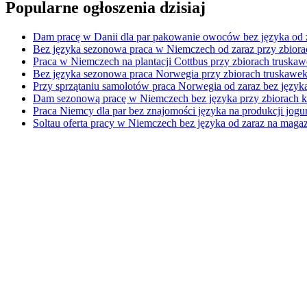
Popularne ogłoszenia dzisiaj
Dam pracę w Danii dla par pakowanie owoców bez języka od
Bez języka sezonowa praca w Niemczech od zaraz przy zbiora
Praca w Niemczech na plantacji Cottbus przy zbiorach truska
Bez języka sezonowa praca Norwegia przy zbiorach truskawek
Przy sprzątaniu samolotów praca Norwegia od zaraz bez język
Dam sezonową pracę w Niemczech bez języka przy zbiorach k
Praca Niemcy dla par bez znajomości języka na produkcji jogu
Soltau oferta pracy w Niemczech bez języka od zaraz na maga