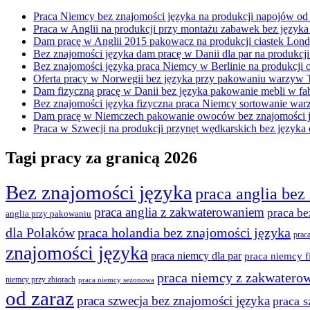
Praca Niemcy bez znajomości języka na produkcji napojów od
Praca w Anglii na produkcji przy montażu zabawek bez język
Dam pracę w Anglii 2015 pakowacz na produkcji ciastek Lond
Bez znajomości języka dam pracę w Danii dla par na produkc
Bez znajomości języka praca Niemcy w Berlinie na produkcji
Oferta pracy w Norwegii bez języka przy pakowaniu warzyw
Dam fizyczną pracę w Danii bez języka pakowanie mebli w fa
Bez znajomości języka fizyczna praca Niemcy sortowanie w
Dam pracę w Niemczech pakowanie owoców bez znajomości j
Praca w Szwecji na produkcji przynęt wędkarskich bez języka
Tagi pracy za granicą 2026
Bez znajomości języka
praca anglia bez
praca anglia z zakwaterowaniem
praca be
anglia przy pakowaniu
praca holandia bez znajomości języka
dla Polaków
prac
znajomości języka
praca niemcy dla par
praca niemcy f
praca niemcy z zakwatero
niemcy przy zbiorach
praca niemcy sezonowa
od zaraz
praca szwecja bez znajomości języka
praca s