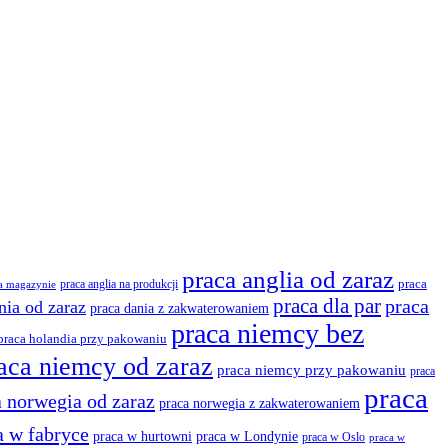
praca anglia od zaraz
praca anglia na produkcji
praca
na magazynie
praca dla par
praca
nia od zaraz
praca dania z zakwaterowaniem
praca niemcy bez
praca holandia przy pakowaniu
aca niemcy od zaraz
praca niemcy przy pakowaniu
praca
praca
a norwegia od zaraz
praca norwegia z zakwaterowaniem
a w fabryce
praca w hurtowni
praca w Londynie
praca w Oslo
praca w