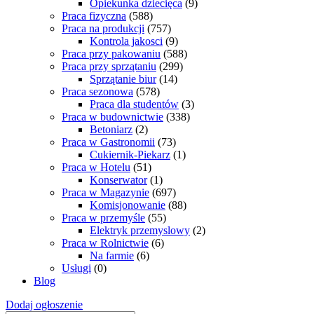
Opiekunka dziecięca
(9)
Praca fizyczna
(588)
Praca na produkcji
(757)
Kontrola jakosci
(9)
Praca przy pakowaniu
(588)
Praca przy sprzątaniu
(299)
Sprzątanie biur
(14)
Praca sezonowa
(578)
Praca dla studentów
(3)
Praca w budownictwie
(338)
Betoniarz
(2)
Praca w Gastronomii
(73)
Cukiernik-Piekarz
(1)
Praca w Hotelu
(51)
Konserwator
(1)
Praca w Magazynie
(697)
Komisjonowanie
(88)
Praca w przemyśle
(55)
Elektryk przemyslowy
(2)
Praca w Rolnictwie
(6)
Na farmie
(6)
Usługi
(0)
Blog
Dodaj ogłoszenie