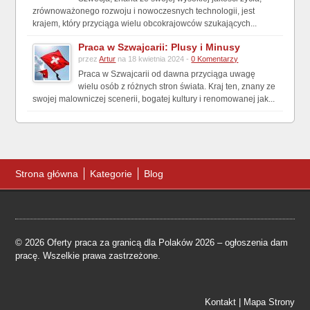
zrównoważonego rozwoju i nowoczesnych technologii, jest
krajem, który przyciąga wielu obcokrajowców szukających...
Praca w Szwajcarii: Plusy i Minusy
przez
Artur
na 18 kwietnia 2024 -
0 Komentarzy
Praca w Szwajcarii od dawna przyciąga uwagę
wielu osób z różnych stron świata. Kraj ten, znany ze
swojej malowniczej scenerii, bogatej kultury i renomowanej jak...
Strona główna
Kategorie
Blog
© 2026 Oferty praca za granicą dla Polaków 2026 – ogłoszenia dam
pracę. Wszelkie prawa zastrzeżone.
Kontakt
|
Mapa Strony