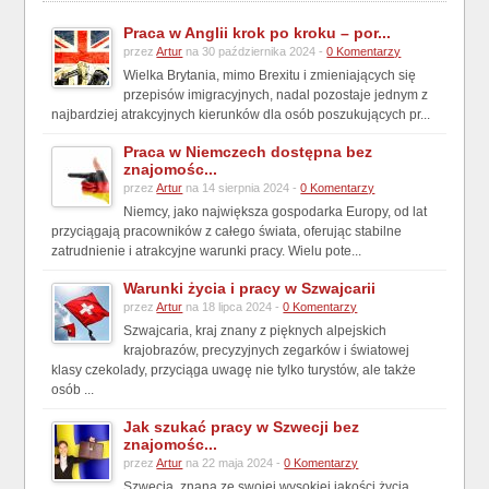
Praca w Anglii krok po kroku – por...
przez
Artur
na 30 października 2024 -
0 Komentarzy
Wielka Brytania, mimo Brexitu i zmieniających się
przepisów imigracyjnych, nadal pozostaje jednym z
najbardziej atrakcyjnych kierunków dla osób poszukujących pr...
Praca w Niemczech dostępna bez
znajomośc...
przez
Artur
na 14 sierpnia 2024 -
0 Komentarzy
Niemcy, jako największa gospodarka Europy, od lat
przyciągają pracowników z całego świata, oferując stabilne
zatrudnienie i atrakcyjne warunki pracy. Wielu pote...
Warunki życia i pracy w Szwajcarii
przez
Artur
na 18 lipca 2024 -
0 Komentarzy
Szwajcaria, kraj znany z pięknych alpejskich
krajobrazów, precyzyjnych zegarków i światowej
klasy czekolady, przyciąga uwagę nie tylko turystów, ale także
osób ...
Jak szukać pracy w Szwecji bez
znajomośc...
przez
Artur
na 22 maja 2024 -
0 Komentarzy
Szwecja, znana ze swojej wysokiej jakości życia,