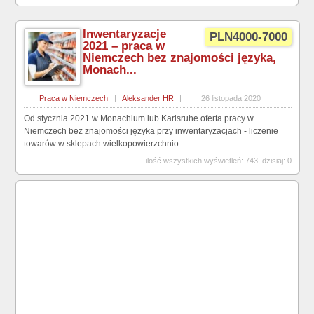
Inwentaryzacje
PLN4000-7000
2021 – praca w
Niemczech bez znajomości języka,
Monach...
Praca w Niemczech
|
Aleksander HR
|
26 listopada 2020
Od stycznia 2021 w Monachium lub Karlsruhe oferta pracy w
Niemczech bez znajomości języka przy inwentaryzacjach - liczenie
towarów w sklepach wielkopowierzchnio...
ilość wszystkich wyświetleń: 743, dzisiaj: 0