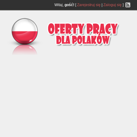
Witaj,
gość!
[
Zarejestruj się
|
Zaloguj się
]