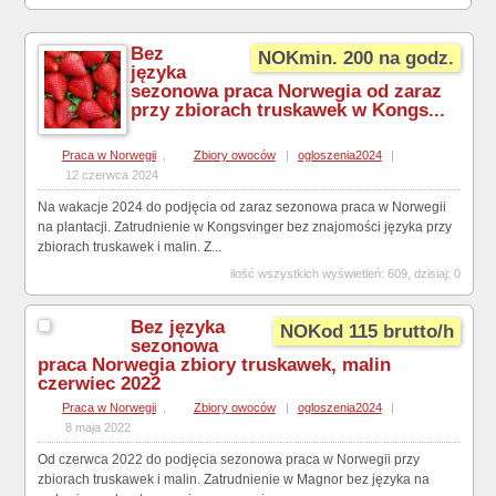
Bez
NOKmin. 200 na godz.
języka
sezonowa praca Norwegia od zaraz
przy zbiorach truskawek w Kongs...
Praca w Norwegii
,
Zbiory owoców
|
ogloszenia2024
|
12 czerwca 2024
Na wakacje 2024 do podjęcia od zaraz sezonowa praca w Norwegii
na plantacji. Zatrudnienie w Kongsvinger bez znajomości języka przy
zbiorach truskawek i malin. Z...
ilość wszystkich wyświetleń: 609, dzisiaj: 0
Bez języka
NOKod 115 brutto/h
sezonowa
praca Norwegia zbiory truskawek, malin
czerwiec 2022
Praca w Norwegii
,
Zbiory owoców
|
ogloszenia2024
|
8 maja 2022
Od czerwca 2022 do podjęcia sezonowa praca w Norwegii przy
zbiorach truskawek i malin. Zatrudnienie w Magnor bez języka na