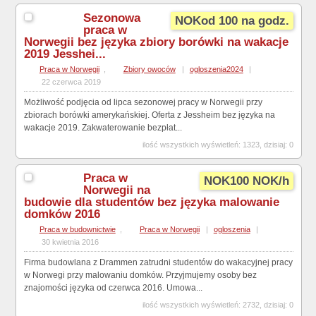
Sezonowa
NOKod 100 na godz.
praca w
Norwegii bez języka zbiory borówki na wakacje
2019 Jesshei...
Praca w Norwegii
,
Zbiory owoców
|
ogloszenia2024
|
22 czerwca 2019
Możliwość podjęcia od lipca sezonowej pracy w Norwegii przy
zbiorach borówki amerykańskiej. Oferta z Jessheim bez języka na
wakacje 2019. Zakwaterowanie bezpłat...
ilość wszystkich wyświetleń: 1323, dzisiaj: 0
Praca w
NOK100 NOK/h
Norwegii na
budowie dla studentów bez języka malowanie
domków 2016
Praca w budownictwie
,
Praca w Norwegii
|
ogloszenia
|
30 kwietnia 2016
Firma budowlana z Drammen zatrudni studentów do wakacyjnej pracy
w Norwegi przy malowaniu domków. Przyjmujemy osoby bez
znajomości języka od czerwca 2016. Umowa...
ilość wszystkich wyświetleń: 2732, dzisiaj: 0