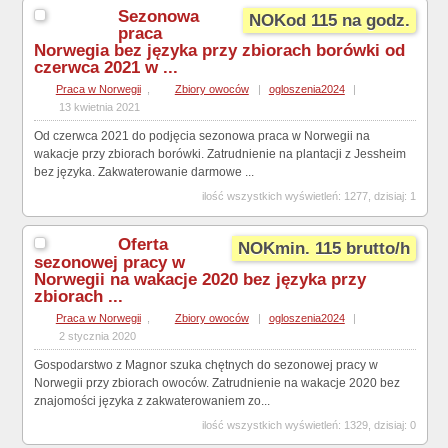
Sezonowa
NOKod 115 na godz.
praca
Norwegia bez języka przy zbiorach borówki od
czerwca 2021 w ...
Praca w Norwegii
,
Zbiory owoców
|
ogloszenia2024
|
13 kwietnia 2021
Od czerwca 2021 do podjęcia sezonowa praca w Norwegii na
wakacje przy zbiorach borówki. Zatrudnienie na plantacji z Jessheim
bez języka. Zakwaterowanie darmowe ...
ilość wszystkich wyświetleń: 1277, dzisiaj: 1
Oferta
NOKmin. 115 brutto/h
sezonowej pracy w
Norwegii na wakacje 2020 bez języka przy
zbiorach ...
Praca w Norwegii
,
Zbiory owoców
|
ogloszenia2024
|
2 stycznia 2020
Gospodarstwo z Magnor szuka chętnych do sezonowej pracy w
Norwegii przy zbiorach owoców. Zatrudnienie na wakacje 2020 bez
znajomości języka z zakwaterowaniem zo...
ilość wszystkich wyświetleń: 1329, dzisiaj: 0