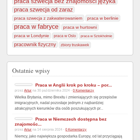
praca szwecja bez znajomości języka
praca szwecja od zaraz
praca szwecja z zakwaterowaniem
praca w berlinie
praca w fabryce
praca w hurtowni
praca w Londynie
praca w Oslo
praca w Sztokholmie
pracownik fizyczny
zbiory truskawek
Ostatnie wpisy
Praca w Anglii krok po kroku – por...
przez
Artur
na 30 października 2024 -
0 Komentarzy
Wielka Brytania, mimo Brexitu i zmieniających się przepisów
imigracyjnych, nadal pozostaje jednym z najbardziej
atrakcyjnych kierunków dla osób poszukujących pr...
Praca w Niemczech dostępna bez
znajomośc...
przez
Artur
na 14 sierpnia 2024 -
0 Komentarzy
Niemcy, jako największa gospodarka Europy, od lat przyciągają