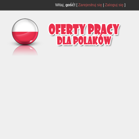
Witaj,
gość!
[
Zarejestruj się
|
Zaloguj się
]