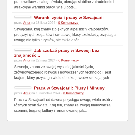
pracowników z całego świata, oferując stabilne zatrudnienie i
atrakcyjne warunki pracy. Wielu pote...
Warunki życia i pracy w Szwajcarii
przez
Artur
na 18 lipca 2024 -
0 Komentarzy
Szwajcaria, kraj znany z pięknych alpejskich krajobrazów,
precyzyjnych zegarków i światowej klasy czekolady, przyciąga
uwagę nie tylko turystów, ale także osób ...
Jak szukać pracy w Szwecji bez
znajomośc...
przez
Artur
na 22 maja 2024 -
0 Komentarzy
Szwecja, znana ze swojej wysokiej jakości życia,
zrównoważonego rozwoju i nowoczesnych technologii, jest
krajem, który przyciąga wielu obcokrajowców szukających...
Praca w Szwajcarii: Plusy i Minusy
przez
Artur
na 18 kwietnia 2024 -
0 Komentarzy
Praca w Szwajcarii od dawna przyciąga uwagę wielu osób z
różnych stron świata. Kraj ten, znany ze swojej malowniczej
scenerii, bogatej kultury i renomowanej jak...