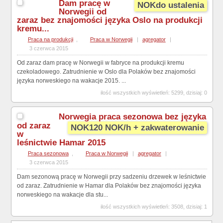
Dam pracę w
NOKdo ustalenia
Norwegii od
zaraz bez znajomości języka Oslo na produkcji
kremu...
Praca na produkcji
,
Praca w Norwegii
|
agregator
|
3 czerwca 2015
Od zaraz dam pracę w Norwegii w fabryce na produkcji kremu
czekoladowego. Zatrudnienie w Oslo dla Polaków bez znajomości
języka norweskiego na wakacje 2015. ...
ilość wszystkich wyświetleń: 5299, dzisiaj: 0
Norwegia praca sezonowa bez języka
od zaraz
NOK120 NOK/h + zakwaterowanie
w
leśnictwie Hamar 2015
Praca sezonowa
,
Praca w Norwegii
|
agregator
|
3 czerwca 2015
Dam sezonową pracę w Norwegii przy sadzeniu drzewek w leśnictwie
od zaraz. Zatrudnienie w Hamar dla Polaków bez znajomości języka
norweskiego na wakacje dla stu...
ilość wszystkich wyświetleń: 3508, dzisiaj: 1