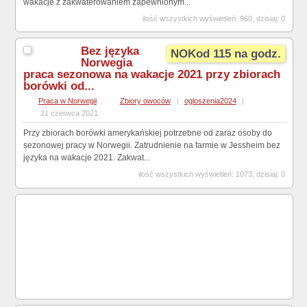
wakacje z zakwaterowaniem zapewnionym...
ilość wszystkich wyświetleń: 960, dzisiaj: 0
Bez języka
NOKod 115 na godz.
Norwegia
praca sezonowa na wakacje 2021 przy zbiorach
borówki od...
Praca w Norwegii
,
Zbiory owoców
|
ogloszenia2024
|
21 czerwca 2021
Przy zbiorach borówki amerykańskiej potrzebne od zaraz osoby do
sezonowej pracy w Norwegii. Zatrudnienie na farmie w Jessheim bez
języka na wakacje 2021. Zakwat...
ilość wszystkich wyświetleń: 1073, dzisiaj: 0