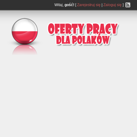
Witaj,
gość!
[
Zarejestruj się
|
Zaloguj się
]