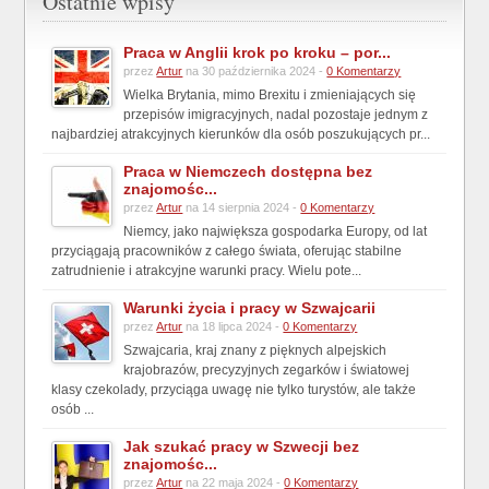
Ostatnie wpisy
Praca w Anglii krok po kroku – por...
przez
Artur
na 30 października 2024 -
0 Komentarzy
Wielka Brytania, mimo Brexitu i zmieniających się
przepisów imigracyjnych, nadal pozostaje jednym z
najbardziej atrakcyjnych kierunków dla osób poszukujących pr...
Praca w Niemczech dostępna bez
znajomośc...
przez
Artur
na 14 sierpnia 2024 -
0 Komentarzy
Niemcy, jako największa gospodarka Europy, od lat
przyciągają pracowników z całego świata, oferując stabilne
zatrudnienie i atrakcyjne warunki pracy. Wielu pote...
Warunki życia i pracy w Szwajcarii
przez
Artur
na 18 lipca 2024 -
0 Komentarzy
Szwajcaria, kraj znany z pięknych alpejskich
krajobrazów, precyzyjnych zegarków i światowej
klasy czekolady, przyciąga uwagę nie tylko turystów, ale także
osób ...
Jak szukać pracy w Szwecji bez
znajomośc...
przez
Artur
na 22 maja 2024 -
0 Komentarzy