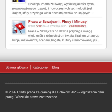
Szwecja, znana ze swojej wysokiej jakości życia,
zrównoważonego rozwoju i nowoczesnych technologii, jest
krajem, który przyciąga wielu obcokrajowców szukających...
Praca w Szwajcarii: Plusy i Minusy
przez
Artur
na 18 kwietnia 2024 -
0 Komentarzy
Praca w Szwajcarii od dawna przyciąga uwagę
wielu osób z różnych stron świata. Kraj ten, znany ze
swojej malowniczej scenerii, bogatej kultury i renomowanej jak...
Strona główna
Kategorie
Blog
© 2026 Oferty praca za granicą dla Polaków 2026 – ogłoszenia dam
pracę. Wszelkie prawa zastrzeżone.