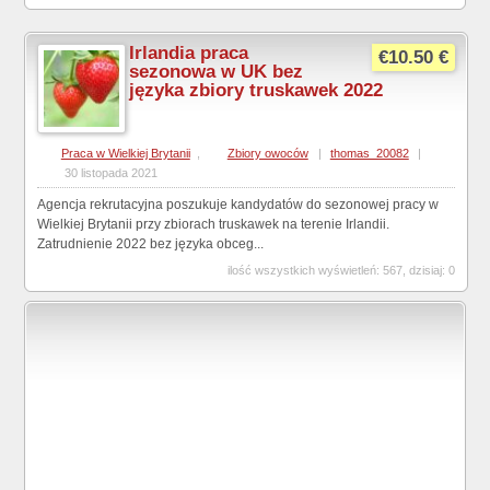
Irlandia praca
€10.50 €
sezonowa w UK bez
języka zbiory truskawek 2022
Praca w Wielkiej Brytanii
,
Zbiory owoców
|
thomas_20082
|
30 listopada 2021
Agencja rekrutacyjna poszukuje kandydatów do sezonowej pracy w
Wielkiej Brytanii przy zbiorach truskawek na terenie Irlandii.
Zatrudnienie 2022 bez języka obceg...
ilość wszystkich wyświetleń: 567, dzisiaj: 0