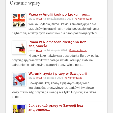
Ostatnie wpisy
Praca w Anglii krok po kroku – por...
przez
Artur
na 30 października 2024 -
0 Komentarzy
Wielka Brytania, mimo Brexitu i zmieniających się
przepisów imigracyjnych, nadal pozostaje jednym z
najbardziej atrakcyjnych kierunków dla osób poszukujących pr...
Praca w Niemczech dostępna bez
znajomośc...
przez
Artur
na 14 sierpnia 2024 -
0 Komentarzy
Niemcy, jako największa gospodarka Europy, od lat
przyciągają pracowników z całego świata, oferując stabilne
zatrudnienie i atrakcyjne warunki pracy. Wielu pote...
Warunki życia i pracy w Szwajcarii
przez
Artur
na 18 lipca 2024 -
0 Komentarzy
Szwajcaria, kraj znany z pięknych alpejskich
krajobrazów, precyzyjnych zegarków i światowej
klasy czekolady, przyciąga uwagę nie tylko turystów, ale także
osób ...
Jak szukać pracy w Szwecji bez
znajomośc...