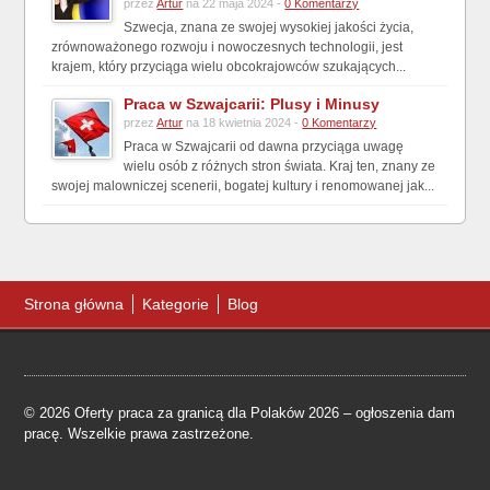
przez
Artur
na 22 maja 2024 -
0 Komentarzy
Szwecja, znana ze swojej wysokiej jakości życia,
zrównoważonego rozwoju i nowoczesnych technologii, jest
krajem, który przyciąga wielu obcokrajowców szukających...
Praca w Szwajcarii: Plusy i Minusy
przez
Artur
na 18 kwietnia 2024 -
0 Komentarzy
Praca w Szwajcarii od dawna przyciąga uwagę
wielu osób z różnych stron świata. Kraj ten, znany ze
swojej malowniczej scenerii, bogatej kultury i renomowanej jak...
Strona główna
Kategorie
Blog
© 2026 Oferty praca za granicą dla Polaków 2026 – ogłoszenia dam
pracę. Wszelkie prawa zastrzeżone.