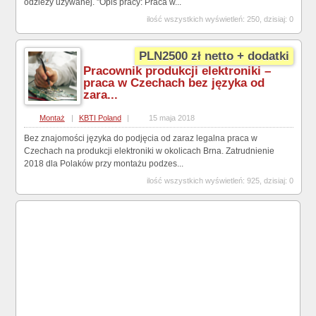
odzieży używanej. "Opis pracy: Praca w...
ilość wszystkich wyświetleń: 250, dzisiaj: 0
PLN2500 zł netto + dodatki
Pracownik produkcji elektroniki –
praca w Czechach bez języka od
zara...
Montaż
|
KBTI Poland
|
15 maja 2018
Bez znajomości języka do podjęcia od zaraz legalna praca w
Czechach na produkcji elektroniki w okolicach Brna. Zatrudnienie
2018 dla Polaków przy montażu podzes...
ilość wszystkich wyświetleń: 925, dzisiaj: 0