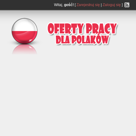
Witaj,
gość!
[
Zarejestruj się
|
Zaloguj się
]