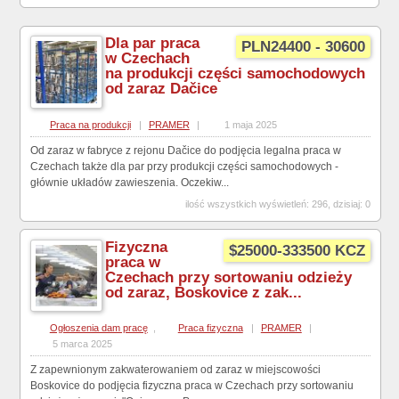
Dla par praca
PLN24400 - 30600
w Czechach
na produkcji części samochodowych
od zaraz Dačice
Praca na produkcji
|
PRAMER
|
1 maja 2025
Od zaraz w fabryce z rejonu Dačice do podjęcia legalna praca w
Czechach także dla par przy produkcji części samochodowych -
głównie układów zawieszenia. Oczekiw...
ilość wszystkich wyświetleń: 296, dzisiaj: 0
Fizyczna
$25000-333500 KCZ
praca w
Czechach przy sortowaniu odzieży
od zaraz, Boskovice z zak...
Ogłoszenia dam pracę
,
Praca fizyczna
|
PRAMER
|
5 marca 2025
Z zapewnionym zakwaterowaniem od zaraz w miejscowości
Boskovice do podjęcia fizyczna praca w Czechach przy sortowaniu